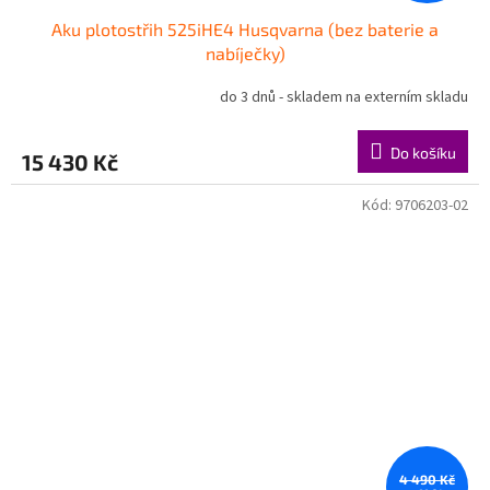
Aku plotostřih 525iHE4 Husqvarna (bez baterie a
nabíječky)
do 3 dnů - skladem na externím skladu
Do košíku
15 430 Kč
Kód:
9706203-02
4 490 Kč