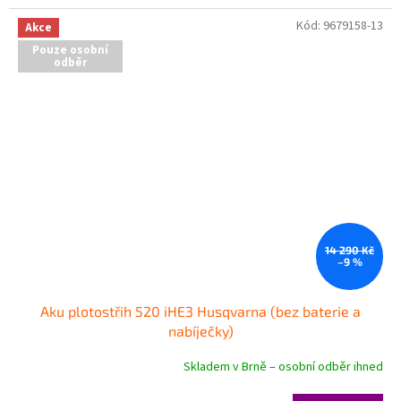
Kód:
9679158-13
Akce
Pouze osobní
odběr
14 290 Kč
–9 %
Aku plotostřih 520 iHE3 Husqvarna (bez baterie a
nabíječky)
Skladem v Brně – osobní odběr ihned