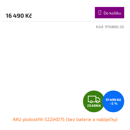
M
Do košíku
16 490 Kč
A
Kód:
9704661-01
Z
17 499 Kč
–5 %
ZDARMA
D
AKU plotostřih 522iHD75 (bez baterie a nabíječky)
A