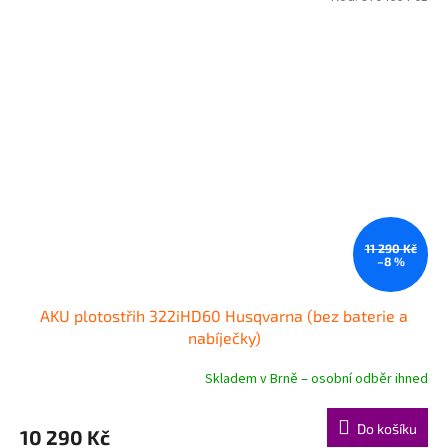
5
hvězdiček.
11 290 Kč
–8 %
AKU plotostřih 322iHD60 Husqvarna (bez baterie a
nabíječky)
Skladem v Brně – osobní odběr ihned
Do košíku
10 290 Kč