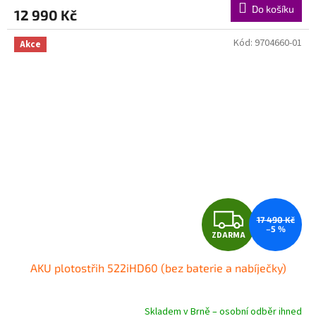
Do košíku
12 990 Kč
Kód:
9704660-01
Akce
Z
17 490 Kč
–5 %
ZDARMA
D
AKU plotostřih 522iHD60 (bez baterie a nabíječky)
A
R
Skladem v Brně – osobní odběr ihned