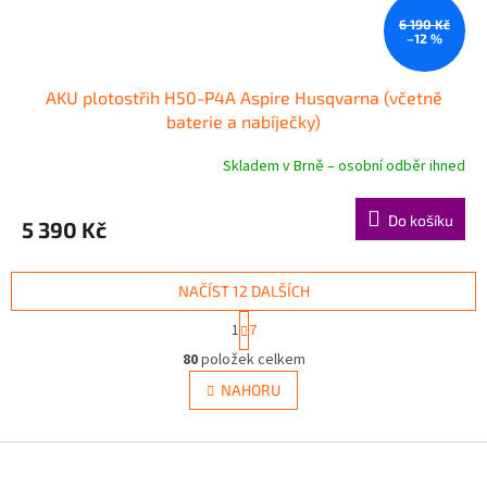
6 190 Kč
–12 %
AKU plotostřih H50-P4A Aspire Husqvarna (včetně
baterie a nabíječky)
Skladem v Brně – osobní odběr ihned
Do košíku
5 390 Kč
NAČÍST 12 DALŠÍCH
S
1
7
t
O
r
80
položek celkem
v
á
l
NAHORU
n
á
k
d
o
v
Z
a
á
c
á
n