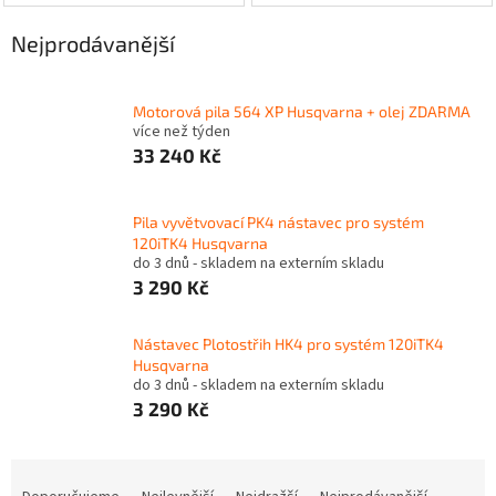
Nejprodávanější
Motorová pila 564 XP Husqvarna + olej ZDARMA
více než týden
33 240 Kč
Pila vyvětvovací PK4 nástavec pro systém
120iTK4 Husqvarna
do 3 dnů - skladem na externím skladu
3 290 Kč
Nástavec Plotostřih HK4 pro systém 120iTK4
Husqvarna
do 3 dnů - skladem na externím skladu
3 290 Kč
Ř
a