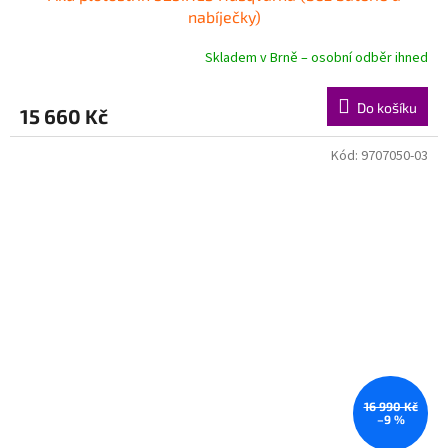
nabíječky)
Skladem v Brně – osobní odběr ihned
Do košíku
15 660 Kč
Kód:
9707050-03
16 990 Kč
–9 %