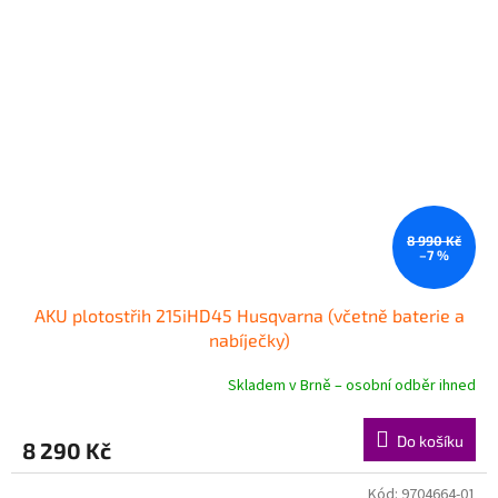
hvězdiček.
8 990 Kč
–7 %
AKU plotostřih 215iHD45 Husqvarna (včetně baterie a
nabíječky)
Skladem v Brně – osobní odběr ihned
Průměrné
hodnocení
produktu
Do košíku
8 290 Kč
je
3,0
z
Kód:
9704664-01