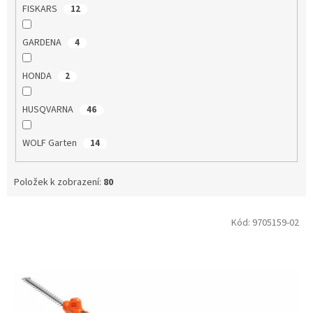
FISKARS
12
GARDENA
4
HONDA
2
HUSQVARNA
46
WOLF Garten
14
Položek k zobrazení:
80
V
Kód:
9705159-02
ý
p
i
s
p
r