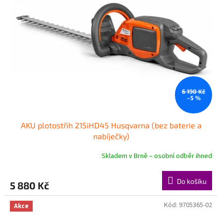
6 190 Kč
–5 %
AKU plotostřih 215iHD45 Husqvarna (bez baterie a
nabíječky)
Skladem v Brně – osobní odběr ihned
Průměrné
hodnocení
produktu
Do košíku
5 880 Kč
je
5,0
z
Kód:
9705365-02
Akce
5