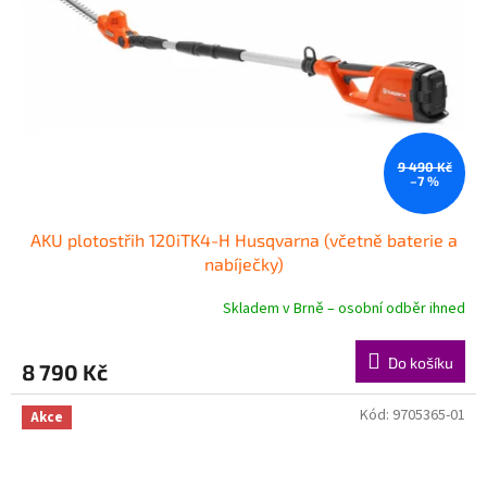
9 490 Kč
–7 %
AKU plotostřih 120iTK4-H Husqvarna (včetně baterie a
nabíječky)
Skladem v Brně – osobní odběr ihned
Do košíku
8 790 Kč
Kód:
9705365-01
Akce