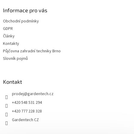
í
p
í
p
a
Informace pro vás
r
t
v
Obchodní podmínky
í
k
GDPR
y
v
Články
ý
Kontakty
p
Půjčovna zahradní techniky Brno
i
s
Slovník pojmů
u
Kontakt
prodej
@
gardentech.cz
+420 548 531 294
+420 777 228 328
Gardentech CZ