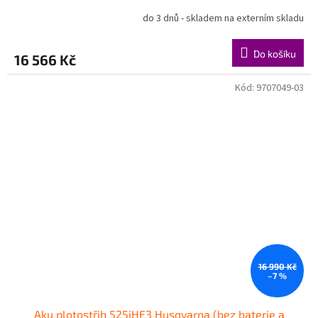
R
do 3 dnů - skladem na externím skladu
M
Do košíku
16 566 Kč
A
Kód:
9707049-03
16 990 Kč
–7 %
Aku plotostřih 525iHE3 Husqvarna (bez baterie a