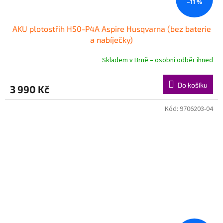
–11 %
AKU plotostřih H50-P4A Aspire Husqvarna (bez baterie
a nabíječky)
Skladem v Brně – osobní odběr ihned
Do košíku
3 990 Kč
Kód:
9706203-04