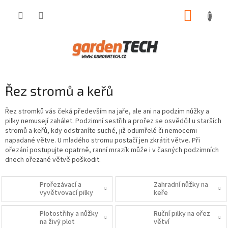
Přejít
NÁKUP
na
obsah
KOŠÍK
Řez stromů a keřů
Řez stromků vás čeká především na jaře, ale ani na podzim nůžky a
pilky nemusejí zahálet. Podzimní sestřih a prořez se osvědčil u starších
stromů a keřů, kdy odstraníte suché, již odumřelé či nemocemi
napadané větve. U mladého stromu postačí jen zkrátit větve. Při
ořezání postupujte opatrně, ranní mrazík může i v časných podzimních
dnech ořezané větvě poškodit.
Prořezávací a
Zahradní nůžky na
vyvětvovací pilky
keře
Plotostřihy a nůžky
Ruční pilky na ořez
na živý plot
větví