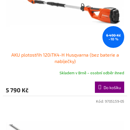
o
d
u
k
t
ů
6 490 Kč
–10 %
AKU plotostřih 120iTK4-H Husqvarna (bez baterie a
nabíječky)
Skladem v Brně – osobní odběr ihned
Do košíku
5 790 Kč
Kód:
9705159-05