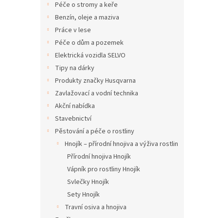
Péče o stromy a keře
Benzín, oleje a maziva
Práce v lese
Péče o dům a pozemek
Elektrická vozidla SELVO
Tipy na dárky
Produkty značky Husqvarna
Zavlažovací a vodní technika
Akční nabídka
Stavebnictví
Pěstování a péče o rostliny
Hnojík – přírodní hnojiva a výživa rostlin
Přírodní hnojiva Hnojík
Vápník pro rostliny Hnojík
Svlečky Hnojík
Sety Hnojík
Travní osiva a hnojiva