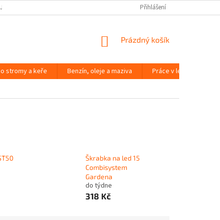
JČOVNA ZAHRADNÍ TECHNIKY BRNO
SLOVNÍK POJMŮ
Přihlášení
NÁKUPNÍ
Prázdný košík
KOŠÍK
o stromy a keře
Benzín, oleje a maziva
Práce v lese
Péč
KST50
Škrabka na led 15
Combisystem
Gardena
do týdne
318 Kč