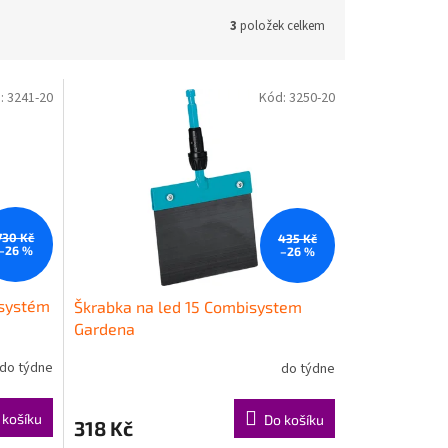
3
položek celkem
:
3241-20
Kód:
3250-20
730 Kč
435 Kč
–26 %
–26 %
isystém
Škrabka na led 15 Combisystem
Gardena
do týdne
do týdne
 košíku
Do košíku
318 Kč