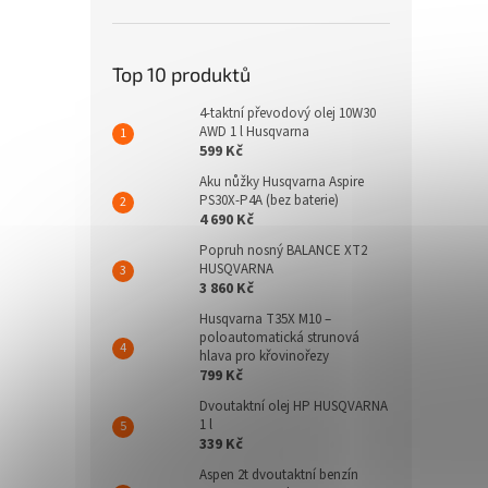
Top 10 produktů
4-taktní převodový olej 10W30
AWD 1 l Husqvarna
599 Kč
Aku nůžky Husqvarna Aspire
PS30X-P4A (bez baterie)
4 690 Kč
Popruh nosný BALANCE XT2
HUSQVARNA
3 860 Kč
Husqvarna T35X M10 –
poloautomatická strunová
hlava pro křovinořezy
799 Kč
Dvoutaktní olej HP HUSQVARNA
1 l
339 Kč
Aspen 2t dvoutaktní benzín