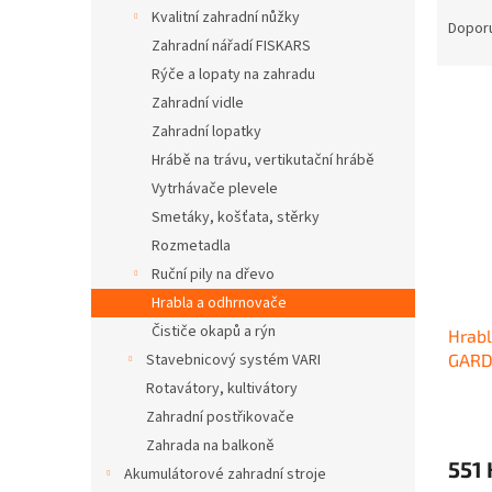
Ř
n
Kvalitní zahradní nůžky
a
e
Dopor
Zahradní nářadí FISKARS
z
l
e
Rýče a lopaty na zahradu
V
n
Zahradní vidle
ý
í
Zahradní lopatky
p
p
Hrábě na trávu, vertikutační hrábě
i
r
Vytrhávače plevele
s
o
p
Smetáky, košťata, stěrky
d
r
u
Rozmetadla
o
k
Ruční pily na dřevo
d
t
Hrabla a odhrnovače
u
ů
Čističe okapů a rýn
Hrabl
k
GAR
Stavebnicový systém VARI
t
ů
Rotavátory, kultivátory
Zahradní postřikovače
Zahrada na balkoně
551 
Akumulátorové zahradní stroje