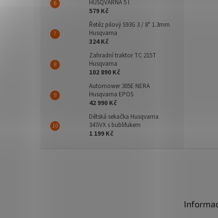
HUSQVARNA 5 l
579 Kč
Řetěz pilový S93G 3 / 8" 1.3mm
Husqvarna
324 Kč
Zahradní traktor TC 215T
Husqvarna
102 890 Kč
Automower 305E NERA
Husqvarna EPOS
42 990 Kč
Dětská sekačka Husqvarna
347iVX s bublifukem
1 199 Kč
Z
á
p
a
t
Informac
í