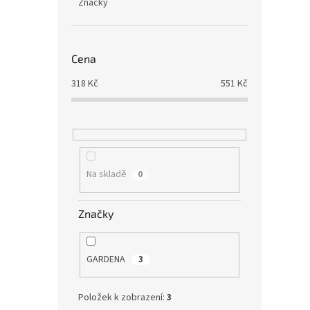
Značky
Cena
318
Kč
551
Kč
Na skladě
0
Značky
GARDENA
3
Položek k zobrazení:
3