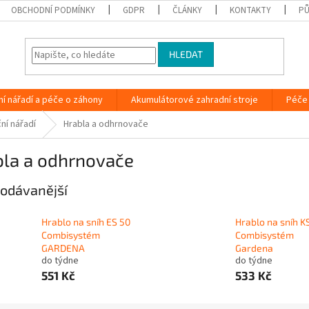
OBCHODNÍ PODMÍNKY
GDPR
ČLÁNKY
KONTAKTY
PŮ
HLEDAT
ní nářadí a péče o záhony
Akumulátorové zahradní stroje
Péče 
ní nářadí
Hrabla a odhrnovače
bla a odhrnovače
odávanější
Hrablo na sníh ES 50
Hrablo na sníh 
Combisystém
Combisystém
GARDENA
Gardena
do týdne
do týdne
551 Kč
533 Kč