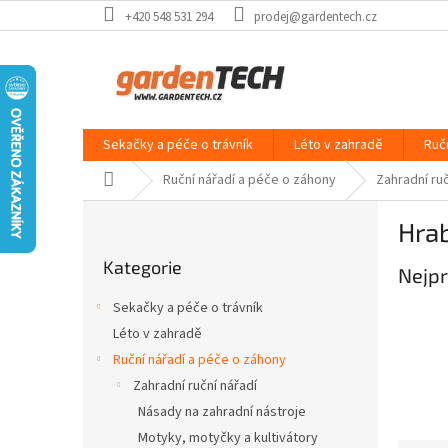
Přejít
+420 548 531 294
prodej@gardentech.cz
na
obsah
Sekačky a péče o trávník
Léto v zahradě
Ruč
Domů
Ruční nářadí a péče o záhony
Zahradní ruč
P
Hra
o
Přeskočit
s
Kategorie
kategorie
Nejpr
t
r
Sekačky a péče o trávník
a
Léto v zahradě
n
Ruční nářadí a péče o záhony
n
í
Zahradní ruční nářadí
p
Násady na zahradní nástroje
a
Motyky, motyčky a kultivátory