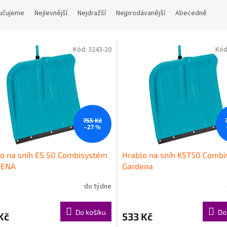
učujeme
Nejlevnější
Nejdražší
Nejprodávanější
Abecedně
Kód:
3243-20
Kód
755 Kč
–27 %
o na sníh ES 50 Combisystém
Hrablo na sníh KST50 Comb
DENA
Gardena
do týdne
Do košíku
Do
Kč
533 Kč