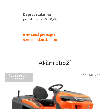
r
n
Doprava zdarma
o
při nákupu nad 6500,- Kč
-
p
Kamenná prodejna
r
90% produktů skladem
o
d
e
Akční zboží
j
a
Kód:
9707277-01
Pouze osobní
s
odběr
e
r
v
i