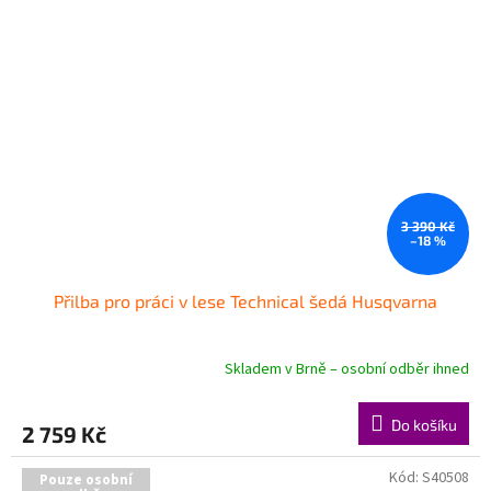
3 390 Kč
–18 %
Přilba pro práci v lese Technical šedá Husqvarna
Skladem v Brně – osobní odběr ihned
Průměrné
hodnocení
produktu
Do košíku
2 759 Kč
je
5,0
z
Kód:
S40508
Pouze osobní