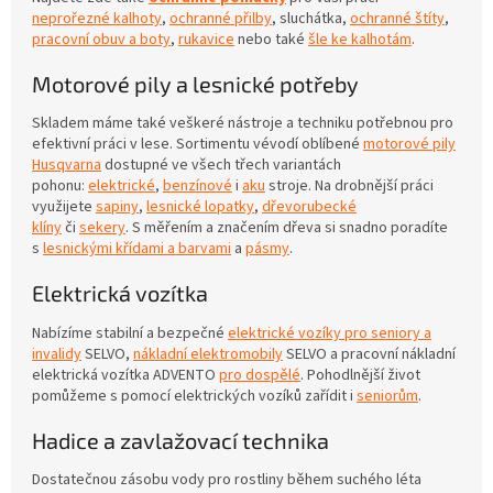
neprořezné kalhoty
,
ochranné přilby
, sluchátka,
ochranné štíty
,
pracovní obuv a boty
,
rukavice
nebo také
šle ke kalhotám
.
Motorové pily a lesnické potřeby
Skladem máme také veškeré nástroje a techniku potřebnou pro
efektivní práci v lese. Sortimentu vévodí oblíbené
motorové pily
Husqvarna
dostupné ve všech třech variantách
pohonu:
elektrické
,
benzínové
i
aku
stroje. Na drobnější práci
využijete
sapiny
,
lesnické lopatky
,
dřevorubecké
klíny
či
sekery
. S měřením a značením dřeva si snadno poradíte
s
lesnickými křídami a barvami
a
pásmy
.
Elektrická vozítka
Nabízíme stabilní a bezpečné
elektrické vozíky pro seniory a
invalidy
SELVO,
nákladní elektromobily
SELVO
a
pracovní nákladní
elektrická vozítka ADVENTO
pro dospělé
. Pohodlnější život
pomůžeme s pomocí elektrických vozíků zařídit i
seniorům
.
Hadice a zavlažovací technika
Dostatečnou zásobu vody pro rostliny během suchého léta