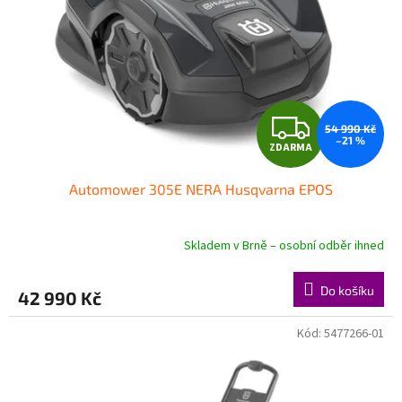
y
Z
54 990 Kč
–21 %
ZDARMA
D
Automower 305E NERA Husqvarna EPOS
A
R
Skladem v Brně – osobní odběr ihned
M
Do košíku
42 990 Kč
A
Kód:
5477266-01