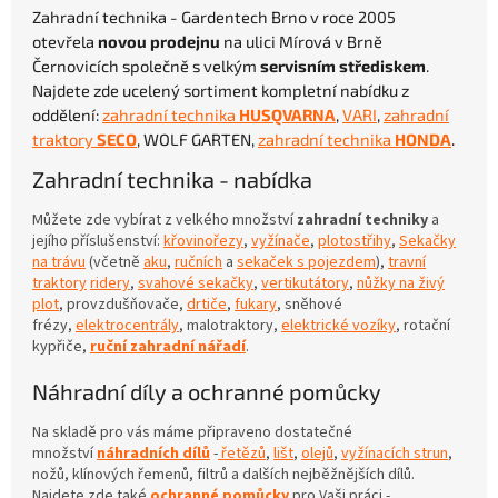
Zahradní technika - Gardentech Brno v roce 2005
otevřela
novou prodejnu
na ulici Mírová v Brně
Černovicích společně s velkým
servisním střediskem
.
Najdete zde ucelený sortiment kompletní nabídku z
oddělení:
zahradní technika
HUSQVARNA
,
VARI
,
zahradní
traktory
SECO
, WOLF GARTEN,
zahradní technika
HONDA
.
Zahradní technika - nabídka
Můžete zde vybírat z velkého množství
zahradní techniky
a
jejího příslušenství:
křovinořezy
,
vyžínače
,
plotostřihy
,
Sekačky
na trávu
(včetně
aku
,
ručních
a
sekaček s pojezdem
),
travní
traktory
ridery
,
svahové sekačky
,
vertikutátory
,
nůžky na živý
plot
, provzdušňovače,
drtiče
,
fukary
, sněhové
frézy,
elektrocentrály
, malotraktory,
elektrické vozíky
, rotační
kypřiče,
ruční zahradní nářadí
.
Náhradní díly a ochranné pomůcky
Na skladě pro vás máme připraveno dostatečné
množství
náhradních dílů
-
řetězů
,
lišt
,
olejů
,
vyžínacích strun
,
nožů, klínových řemenů, filtrů a dalších nejběžnějších dílů.
Najdete zde také
ochranné pomůcky
pro Vaši práci -