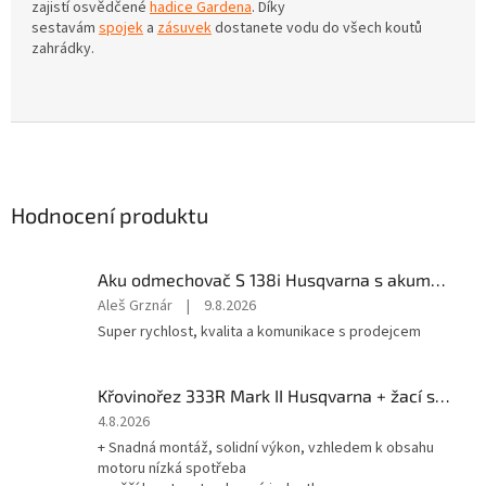
zajistí osvědčené
hadice Gardena
. Díky
sestavám
spojek
a
zásuvek
dostanete vodu do všech koutů
zahrádky.
Aku odmechovač S 138i Husqvarna s akumulátorem a nabíječkou
Hodnocení
Aleš Grznár
|
9.8.2026
produktu
Super rychlost, kvalita a komunikace s prodejcem
je
5
z
Křovinořez 333R Mark II Husqvarna + žací struna ZDARMA
5
Hodnocení
4.8.2026
hvězdiček.
produktu
+ Snadná montáž, solidní výkon, vzhledem k obsahu
je
motoru nízká spotřeba
4