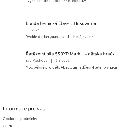
- vyšší hmotnost pohonné jednotky
z
5
hvězdiček.
Bunda lesnická Classic Husqvarna
Hodnocení
3.8.2026
produktu
Rychlé dodání,bunda sedí jak má,kvalitní.
je
5
z
Řetězová pila 550XP Mark II - dětská hračka Husqvarna
5
Hodnocení
Eva Pešková
|
1.8.2026
hvězdiček.
produktu
Moc pěkné pro děti. Absolutní nadšení 4 letého vnuka
je
5
z
5
Z
hvězdiček.
á
p
a
Informace pro vás
t
Obchodní podmínky
í
GDPR