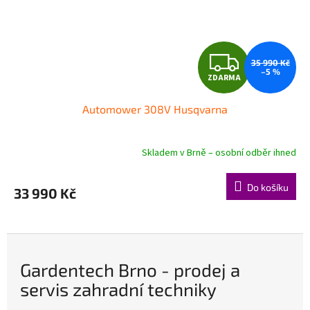
Z
35 990 Kč
–5 %
ZDARMA
D
Automower 308V Husqvarna
A
R
Skladem v Brně – osobní odběr ihned
Průměrné
hodnocení
M
produktu
Do košíku
33 990 Kč
je
A
5,0
z
5
hvězdiček.
Gardentech Brno - prodej a
servis zahradní techniky