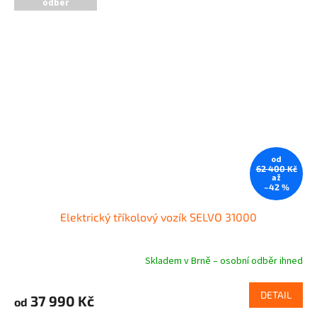
odběr
5
hvězdiček.
od
62 400 Kč
až
–42 %
Elektrický tříkolový vozík SELVO 31000
Skladem v Brně – osobní odběr ihned
DETAIL
37 990 Kč
od