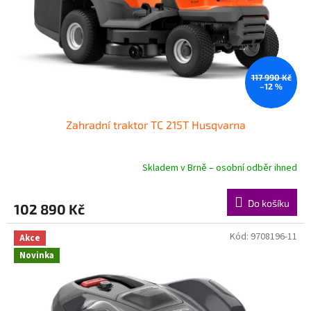
s
z
a
h
117 990 Kč
r
–12 %
a
Zahradní traktor TC 215T Husqvarna
d
n
í
Skladem v Brně – osobní odběr ihned
t
Do košíku
e
102 890 Kč
c
Kód:
9708196-11
Akce
h
Novinka
n
i
k