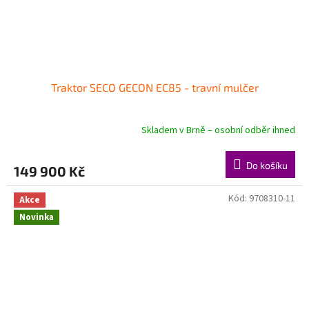
Traktor SECO GECON EC85 - travní mulčer
Skladem v Brně – osobní odběr ihned
Do košíku
149 900 Kč
Kód:
9708310-11
Akce
Novinka