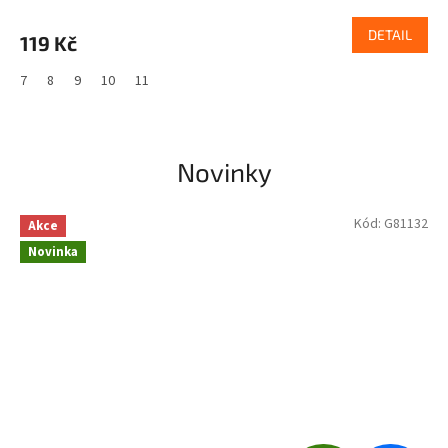
DETAIL
119 Kč
7
8
9
10
11
Novinky
Kód:
G81132
Akce
Novinka