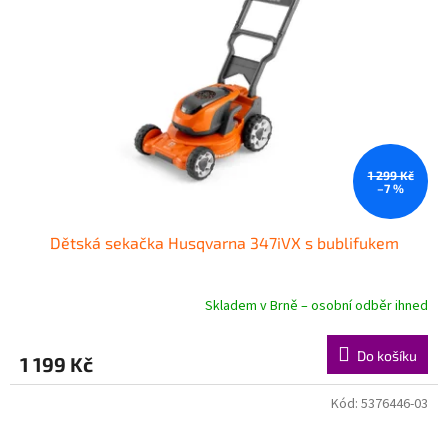
1 299 Kč
–7 %
Dětská sekačka Husqvarna 347iVX s bublifukem
Skladem v Brně – osobní odběr ihned
Průměrné
hodnocení
produktu
Do košíku
1 199 Kč
je
5,0
z
Kód:
5376446-03
5
hvězdiček.