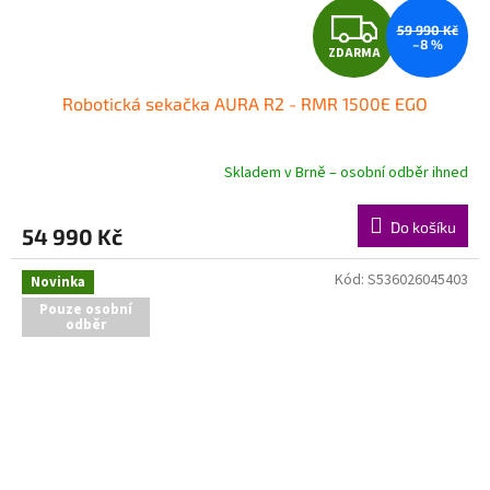
Z
59 990 Kč
–8 %
ZDARMA
D
Robotická sekačka AURA R2 - RMR 1500E EGO
A
R
Skladem v Brně – osobní odběr ihned
M
Do košíku
54 990 Kč
A
Kód:
S536026045403
Novinka
Pouze osobní
odběr