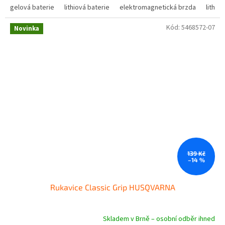
gelová baterie
lithiová baterie
elektromagnetická brzda
lithio
Kód:
5468572-07
Novinka
139 Kč
–14 %
Rukavice Classic Grip HUSQVARNA
Skladem v Brně – osobní odběr ihned