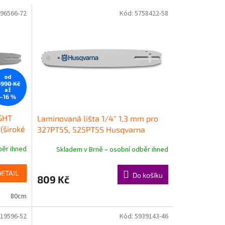
96566-72
Kód:
5758422-58
od
 990 Kč
až
–16 %
IGHT
Laminovaná lišta 1/4" 1,3 mm pro
(široké
327PT5S, 525PT5S Husqvarna
běr ihned
Skladem v Brně – osobní odběr ihned
DETAIL
Do košíku
809 Kč
"
80cm/32"
90cm/36"
19596-52
Kód:
5939143-46