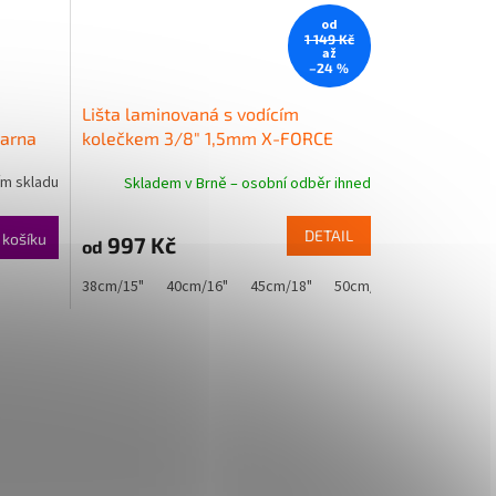
od
1 149 Kč
až
–24 %
Lišta laminovaná s vodícím
arna
kolečkem 3/8" 1,5mm X-FORCE
Husqvarna (široké uchycení)
ím skladu
Skladem v Brně – osobní odběr ihned
DETAIL
 košíku
997 Kč
od
38cm/15"
40cm/16"
45cm/18"
50cm/20"