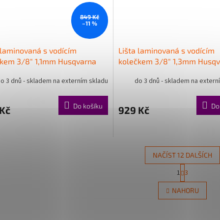
849 Kč
–11 %
 laminovaná s vodícím
Lišta laminovaná s vodícím
čkem 3/8" 1,1mm Husqvarna
kolečkem 3/8" 1,3mm Husqv
o 3 dnů - skladem na externím skladu
do 3 dnů - skladem na extern
Do košíku
Do
 Kč
929 Kč
NAČÍST 12 DALŠÍCH
S
1
3
O
t
r
v
NAHORU
á
l
n
á
k
d
o