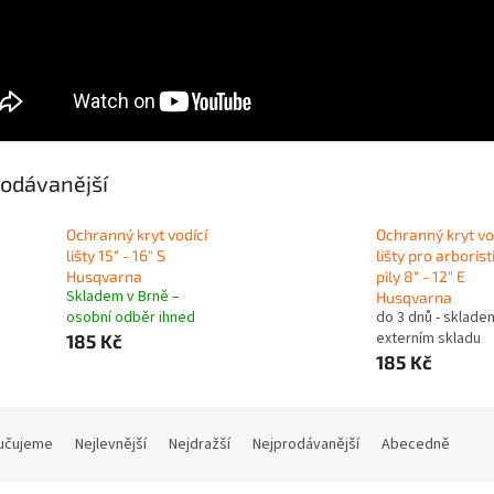
odávanější
Ochranný kryt vodící
Ochranný kryt vo
lišty 15" - 16" S
lišty pro arborist
Husqvarna
pily 8" - 12" E
Skladem v Brně –
Husqvarna
osobní odběr ihned
do 3 dnů - sklade
externím skladu
185 Kč
185 Kč
učujeme
Nejlevnější
Nejdražší
Nejprodávanější
Abecedně