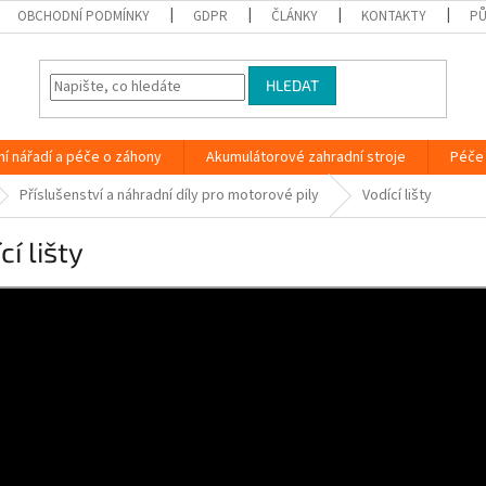
OBCHODNÍ PODMÍNKY
GDPR
ČLÁNKY
KONTAKTY
PŮ
HLEDAT
ní nářadí a péče o záhony
Akumulátorové zahradní stroje
Péče 
Příslušenství a náhradní díly pro motorové pily
Vodící lišty
cí lišty