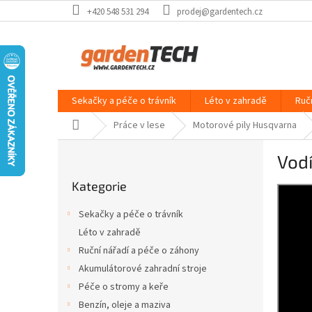
Přejít
+420 548 531 294
prodej@gardentech.cz
na
obsah
Sekačky a péče o trávník
Léto v zahradě
Ruč
Domů
Práce v lese
Motorové pily Husqvarna
P
Vodí
o
Přeskočit
s
Kategorie
kategorie
t
r
Sekačky a péče o trávník
a
Léto v zahradě
n
Ruční nářadí a péče o záhony
n
í
Akumulátorové zahradní stroje
p
Péče o stromy a keře
a
Benzín, oleje a maziva