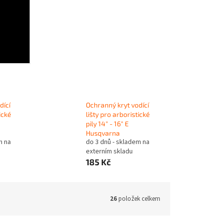
dící
Ochranný kryt vodící
ické
lišty pro arboristické
pily 14" - 16" E
Husqvarna
m na
do 3 dnů - skladem na
externím skladu
185 Kč
26
položek celkem