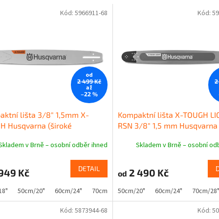
Kód:
5966911-68
Kód:
59
od
2 499 Kč
2
až
–22 %
ktní lišta 3/8" 1,5mm X-
Kompaktní lišta X-TOUGH L
H Husqvarna (široké
RSN 3/8" 1,5 mm Husqvarna 
ení)
uchycení)
Skladem v Brně – osobní odběr ihned
Skladem v Brně – osobní od
DETAIL
949 Kč
2 490 Kč
od
18"
50cm/20"
60cm/24"
70cm/28"
50cm/20"
60cm/24"
70cm/28
Kód:
5873944-68
Kód:
50