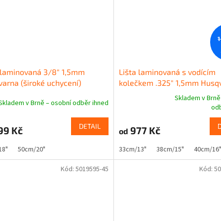
1
 laminovaná 3/8" 1,5mm
Lišta laminovaná s vodícím
arna (široké uchycení)
kolečkem .325" 1,5mm Husq
Skladem v Brně
Skladem v Brně – osobní odběr ihned
Průměrné
odb
hodnocení
produktu
DETAIL
99 Kč
977 Kč
od
je
5,0
18"
50cm/20"
33cm/13"
38cm/15"
40cm/16
z
5
Kód:
5019595-45
Kód:
50
hvězdiček.