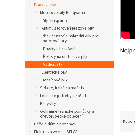
n
Práce v lese
e
Motorové pily Husqvarna
l
Pily Husqvarna
Akumulátorové řetězové pily
Příslušenství a náhradní díly pro
motorové pily
Brusky a broušení
Nejpr
Řetězy na motorové pily
Vodící lišty
Elektrické pily
Benzínové pily
Sekery, kalače a mačety
Lesnické potřeby a nářadí
Kanystry
Ochranné lesnické pomůcky a
Ř
dřevorubecké oblečení
a
Dopor
Péče o dům a pozemek
z
Elektrická vozidla SELVO
e