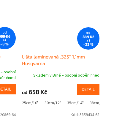
od
od
999 Kč
849 Kč
až
až
–8 %
–23 %
m
Lišta laminovaná .325" 1,1mm
Husqvarna
 – osobní
Skladem v Brně – osobní odběr ihned
ěr ihned
DETAIL
DETAIL
658 Kč
od
25cm/10"
30cm/12"
35cm/14"
38cm/15"
20869-64
Kód:
5859434-68