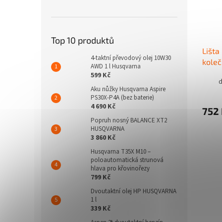
Top 10 produktů
Lišta
4-taktní převodový olej 10W30
kole
AWD 1 l Husqvarna
599 Kč
d
Aku nůžky Husqvarna Aspire
PS30X-P4A (bez baterie)
4 690 Kč
752
Popruh nosný BALANCE XT2
HUSQVARNA
3 860 Kč
Husqvarna T35X M10 –
poloautomatická strunová
hlava pro křovinořezy
799 Kč
Dvoutaktní olej HP HUSQVARNA
1 l
339 Kč