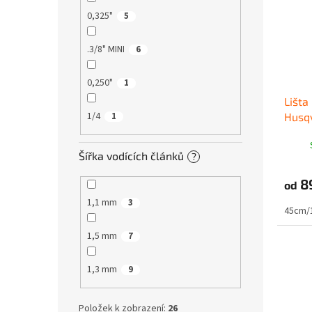
0,325"
5
.3/8" MINI
6
0,250"
1
Lišta
1/4
1
Husqv
Šířka vodících článků
?
8
od
1,1 mm
3
45cm/
1,5 mm
7
1,3 mm
9
Položek k zobrazení:
26