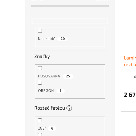
Na skladě
20
Značky
Lamin
řezbá
HUSQVARNA
25
d
OREGON
1
2 67
Rozteč řetězu
?
.3/8"
6