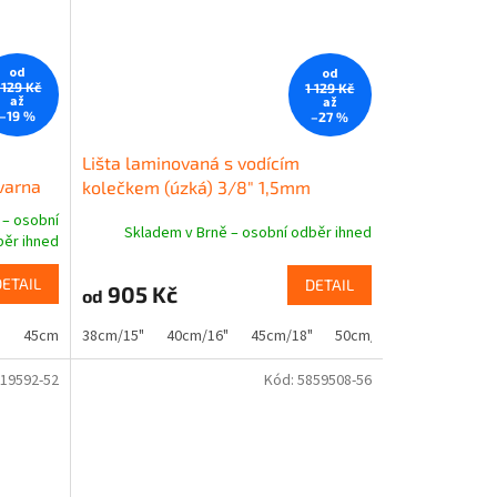
od
od
 129 Kč
1 129 Kč
až
až
–19 %
–27 %
Lišta laminovaná s vodícím
varna
kolečkem (úzká) 3/8" 1,5mm
Husqvarna
 – osobní
Skladem v Brně – osobní odběr ihned
ěr ihned
DETAIL
DETAIL
905 Kč
od
"
45cm/18"
38cm/15"
50cm/20"
40cm/16"
45cm/18"
50cm/20"
19592-52
Kód:
5859508-56