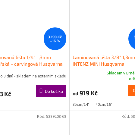
3 199 Kč
–16 %
ovaná lišta 1/4" 1,3mm
Laminovaná lišta 3/8" 1,3m
řská - carvingová Husqvarna
INTENZ MINI Husqvarna
Skladem v Brně
o 3 dnů - skladem na externím skladu
Průměrné
odb
hodnocení
produktu
Do košíku
919 Kč
3 Kč
od
je
5,0
35cm/14"
40cm/16"
z
5
Kód:
5389208-68
Kód:
58
hvězdiček.