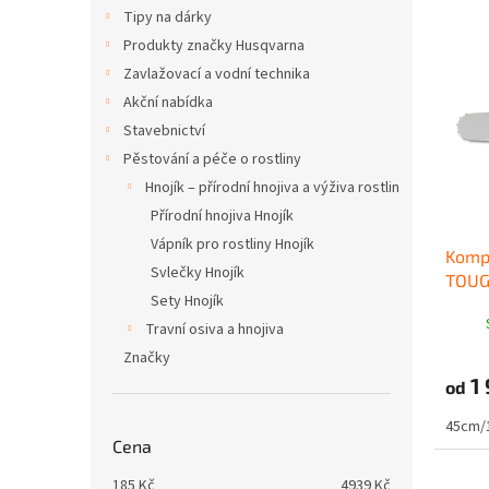
Tipy na dárky
V
n
ý
í
Produkty značky Husqvarna
p
p
Zavlažovací a vodní technika
i
r
Akční nabídka
s
o
Stavebnictví
p
d
Pěstování a péče o rostliny
r
u
o
k
Hnojík – přírodní hnojiva a výživa rostlin
d
t
Přírodní hnojiva Hnojík
u
ů
Vápník pro rostliny Hnojík
Kompa
k
Svlečky Hnojík
TOUG
t
Sety Hnojík
uchyc
ů
Travní osiva a hnojiva
Značky
1 
od
45cm/
Cena
185
Kč
4939
Kč