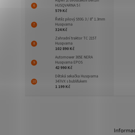
Aspen 2t dvoutaktní benzín
HUSQVARNA 5 l
579 Kč
Řetěz pilový S93G 3 / 8" 1.3mm
Husqvarna
324 Kč
Zahradní traktor TC 215T
Husqvarna
102 890 Kč
Automower 305E NERA
Husqvarna EPOS
42 990 Kč
Dětská sekačka Husqvarna
347iVX s bublifukem
1 199 Kč
Z
á
p
a
t
Informac
í