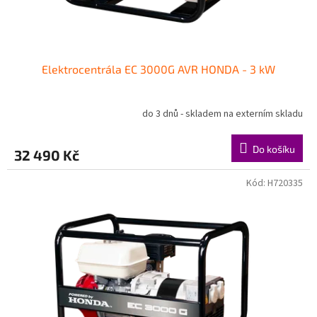
t
ů
Elektrocentrála EC 3000G AVR HONDA - 3 kW
do 3 dnů - skladem na externím skladu
Do košíku
32 490 Kč
Kód:
H720335