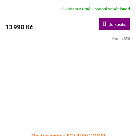
Skladem v Brně – osobní odběr ihned
Do košíku
13 990 Kč
Kód:
4656
Elektrocentrála ECV 3300 W VARI