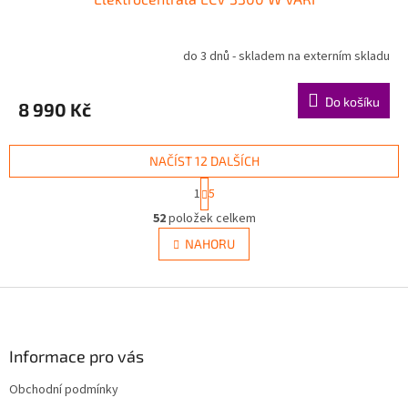
do 3 dnů - skladem na externím skladu
Do košíku
8 990 Kč
NAČÍST 12 DALŠÍCH
S
1
5
t
O
r
52
položek celkem
v
á
l
NAHORU
n
á
k
d
o
v
Z
a
á
c
á
n
í
p
í
p
a
Informace pro vás
r
t
v
Obchodní podmínky
í
k