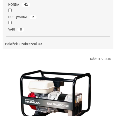
HONDA
42
HUSQVARNA
2
VARI
8
Položek k zobrazení:
52
V
Kód:
H720336
ý
p
i
s
p
r
o
d
u
k