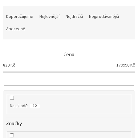
Ř
a
Doporučujeme
Nejlevnější
Nejdražší
Nejprodávanější
z
e
Abecedně
n
í
p
Cena
r
o
830
Kč
179990
Kč
d
u
k
t
ů
Na skladě
12
Značky