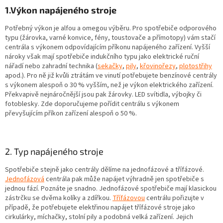
1.Výkon napájeného stroje
Potřebný výkon je alfou a omegou výběru. Pro spotřebiče odporového
typu (žárovka, varné konvice, fény, toustovače a přímotopy) vám stačí
centrála s výkonem odpovídajícím příkonu napájeného zařízení. Vyšší
nároky však mají spotřebiče indukčního typu jako elektrické ruční
nářadí nebo zahradní technika (
sekačky
,
pily
,
křovinořezy
,
plotostřihy
apod.). Pro ně již kvůli ztrátám ve vinutí potřebujete benzínové centrály
s výkonem alespoň o 30 % vyšším, než je výkon elektrického zařízení.
Překvapivě nejnáročnější jsou pak žárovky. LED svítidla, výbojky či
fotoblesky. Zde doporučujeme pořídit centrálu s výkonem
převyšujícím příkon zařízení alespoň o 50 %.
2. Typ napájeného stroje
Spotřebiče stejně jako centrály dělíme na jednofázové a třífázové.
Jednofázová
centrála pak může napájet výhradně jen spotřebiče s
jednou fází. Poznáte je snadno. Jednofázové spotřebiče mají klasickou
zástrčku se dvěma kolíky a zdířkou.
Třífázovou
centrálu pořizujte v
případě, že potřebujete elektřinou napájet třífázové stroje jako
cirkulárky, míchačky, stolní pily a podobná velká zařízení. Jejich