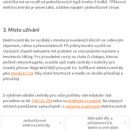
zástrčka má na rozdíl od jednofázových typů 4 nebo 5 kolíků. Třífázová
elektrocentrála je univerzální, zvládne napájet i jednofázové stroje.
3. Místo užívání
Elektrocentrály se vyrábějí v mnoha provedeních lišících se celkovým
objemem, váhou a přenositelností. Při průmyslovém využití na
stavbách zřejmě nebudete mít problém se stacionárním mackem o
hmotnosti 166 kg. Pro pravidelné cesty na chatu či chalupu, kterou
pečlivě rekonstruujete, oceníte spíš malé centrály s kolečky pro
snadný přesun. Nejpraktičtější jsou pak tzv. kufříkové elektrocentrály
jako
Honda EU 10i
. Díky nízké hmotnosti a madlu se skvěle přenášejí a
převážejí.
S výběrem ideální centrály pro vaše potřeby vám kdykoliv rádi
poradíme na tel.
548 531 294
nebo na
brněnské prodejně
. Na stejných
místech pomůžeme samozřejmě i s
opravou a servisem
elektrocentrál.
Náhradní díly a
Jednofázové
příslušenství k
elektrocentrály
elektrocentrálám