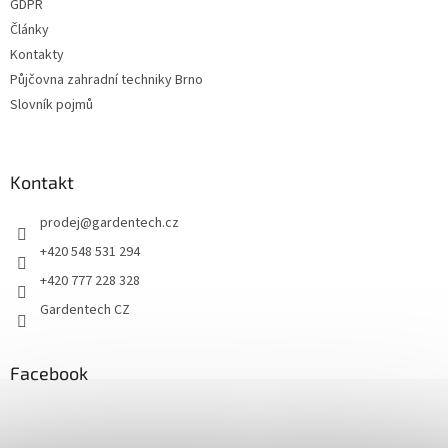
GDPR
y
v
Články
ý
Kontakty
p
Půjčovna zahradní techniky Brno
i
s
Slovník pojmů
u
Kontakt
prodej
@
gardentech.cz
+420 548 531 294
+420 777 228 328
Gardentech CZ
Facebook