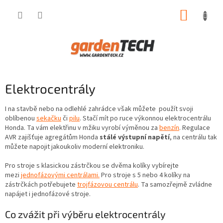
Přejít
NÁKUP
na
obsah
KOŠÍK
Elektrocentrály
I na stavbě nebo na odlehlé zahrádce však můžete použít svoji
oblíbenou
sekačku
či
pilu
. Stačí mít po ruce výkonnou elektrocentrálu
Honda. Ta vám elektřinu v mžiku vyrobí výměnou za
benzín
. Regulace
AVR zajišťuje agregátům Honda
stálé výstupní napětí
, na centrálu tak
můžete napojit jakoukoliv moderní elektroniku.
Pro stroje s klasickou zástrčkou se dvěma kolíky vybírejte
mezi
jednofázovými centrálami.
Pro stroje s 5 nebo 4 kolíky na
zástrčkách potřebujete
trojfázovou centrálu
. Ta samozřejmě zvládne
napájet i jednofázové stroje.
Co zvážit při výběru elektrocentrály