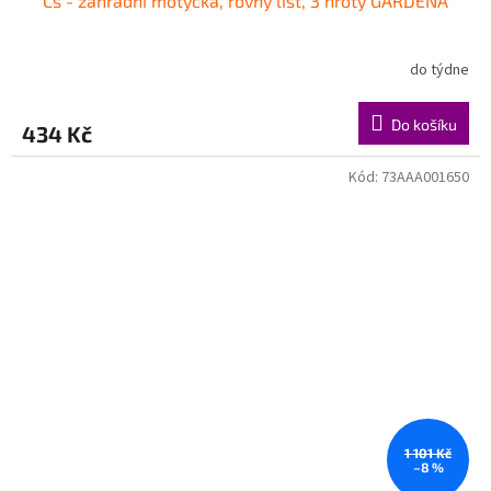
Cs - zahradní motyčka, rovný list, 3 hroty GARDENA
do týdne
Do košíku
434 Kč
Kód:
73AAA001650
1 101 Kč
–8 %