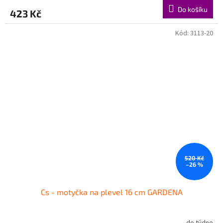
Do košíku
423 Kč
Kód:
3113-20
520 Kč
–26 %
Cs - motyčka na plevel 16 cm GARDENA