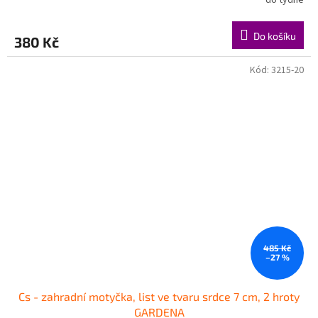
do týdne
Do košíku
380 Kč
Kód:
3215-20
485 Kč
–27 %
Cs - zahradní motyčka, list ve tvaru srdce 7 cm, 2 hroty
GARDENA