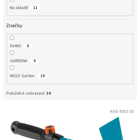
Na skladě
11
Značky
DeWit
6
GARDENA
9
WOLF Garten
19
Položek k zobrazení:
34
V
Kód:
8915-20
ý
p
i
s