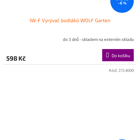
–6 %
IW-F Vyrývač bodláků WOLF Garten
do 3 dnů - skladem na externím skladu
Do košíku
598 Kč
Kód:
2714000