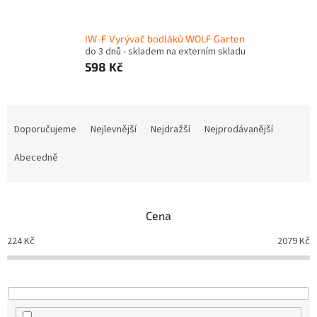
IW-F Vyrývač bodláků WOLF Garten
do 3 dnů - skladem na externím skladu
598 Kč
Ř
a
Doporučujeme
Nejlevnější
Nejdražší
Nejprodávanější
z
e
Abecedně
n
í
p
Cena
r
o
224
Kč
2079
Kč
d
u
k
t
ů