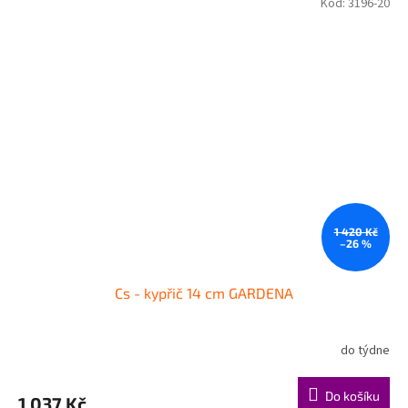
Kód:
3196-20
1 420 Kč
–26 %
Cs - kypřič 14 cm GARDENA
do týdne
Do košíku
1 037 Kč