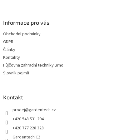
v
Z
a
á
c
á
n
í
p
í
p
a
Informace pro vás
r
t
v
Obchodní podmínky
í
k
GDPR
y
v
Články
ý
Kontakty
p
Půjčovna zahradní techniky Brno
i
s
Slovník pojmů
u
Kontakt
prodej
@
gardentech.cz
+420 548 531 294
+420 777 228 328
Gardentech CZ