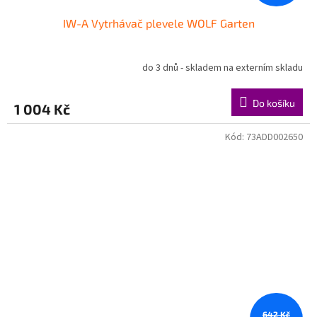
IW-A Vytrhávač plevele WOLF Garten
do 3 dnů - skladem na externím skladu
Do košíku
1 004 Kč
Kód:
73ADD002650
642 Kč