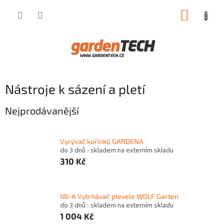
Přejít
NÁKUP
na
obsah
KOŠÍK
Nástroje k sázení a pletí
Nejprodávanější
Vyrývač kořínků GARDENA
do 3 dnů - skladem na externím skladu
310 Kč
IW-A Vytrhávač plevele WOLF Garten
do 3 dnů - skladem na externím skladu
1 004 Kč