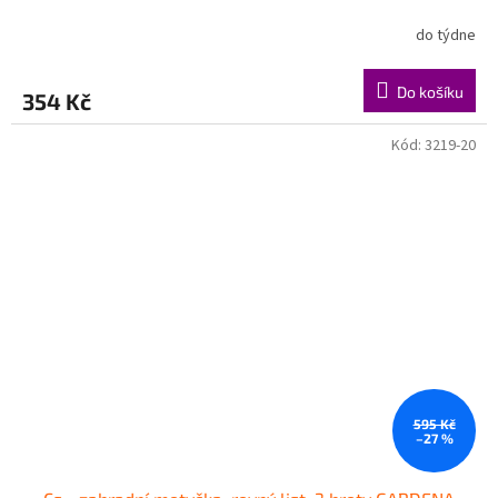
do týdne
Do košíku
354 Kč
Kód:
3219-20
595 Kč
–27 %