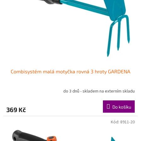
p
r
o
d
u
k
t
ů
Combisystém malá motyčka rovná 3 hroty GARDENA
do 3 dnů - skladem na externím skladu
Do košíku
369 Kč
Kód:
8911-20