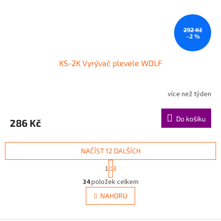
292 Kč
–2 %
KS-2K Vyrývač plevele WOLF
více než týden
Do košíku
286 Kč
NAČÍST 12 DALŠÍCH
S
1
3
t
O
r
34
položek celkem
v
á
l
NAHORU
n
á
k
d
o