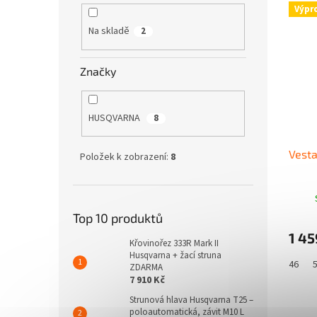
Výpr
Na skladě
2
Značky
HUSQVARNA
8
Vesta
Položek k zobrazení:
8
Top 10 produktů
1 45
Křovinořez 333R Mark II
Husqvarna + žací struna
46
ZDARMA
7 910 Kč
Strunová hlava Husqvarna T25 –
poloautomatická, závit M10 L