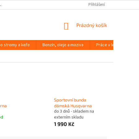
JČOVNA ZAHRADNÍ TECHNIKY BRNO
SLOVNÍK POJMŮ
Přihlášení
NÁKUPNÍ
Prázdný košík
KOŠÍK
o stromy a keře
Benzín, oleje a maziva
Práce v lese
Péč
Sportovní bunda
arna
dámská Husqvarna
do 3 dnů - skladem na
ed
externím skladu
1 990 Kč