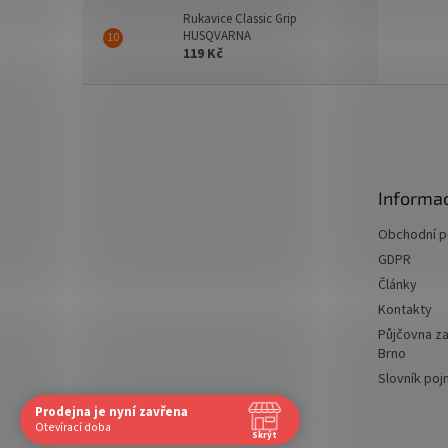
Rukavice Classic Grip
HUSQVARNA
119 Kč
Z
á
p
a
t
Informac
í
Obchodní 
GDPR
Články
Kontakty
Půjčovna za
Brno
Slovník po
Prodejna je nyní zavřena
Navštivte nás osobně
Otevírací doba
Skrýt