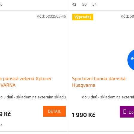
46
42
50
54
Kód:
5932505-46
Kód:
58
Výprodej
2
 pánská zelená Xplorer
Sportovní bunda dámská
QVARNA
Husqvarna
o 3 dnů - skladem na externím skladu
do 3 dnů - skladem na extern
DETAIL
Do
9 Kč
1 990 Kč
54