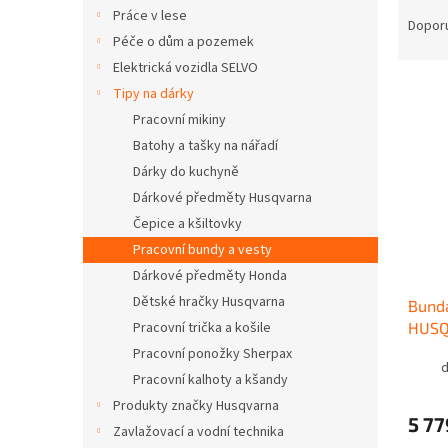
Ř
n
Práce v lese
a
e
Dopor
Péče o dům a pozemek
z
l
e
Elektrická vozidla SELVO
V
n
Tipy na dárky
ý
í
Pracovní mikiny
p
p
Batohy a tašky na nářadí
i
r
Dárky do kuchyně
s
o
p
Dárkové předměty Husqvarna
d
r
u
Čepice a kšiltovky
o
k
Pracovní bundy a vesty
d
t
Dárkové předměty Honda
u
ů
Dětské hračky Husqvarna
Bund
k
HUS
Pracovní trička a košile
t
ů
Pracovní ponožky Sherpax
d
Pracovní kalhoty a kšandy
Produkty značky Husqvarna
5 77
Zavlažovací a vodní technika