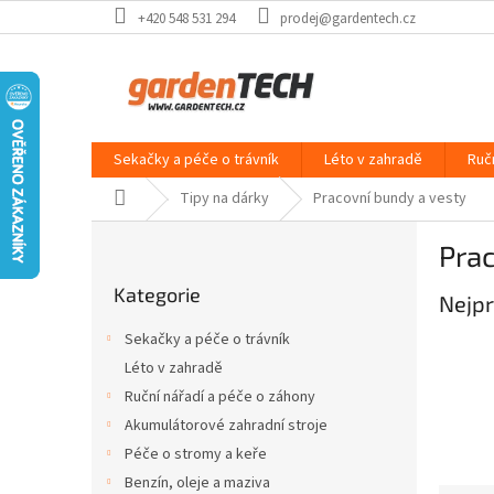
Přejít
+420 548 531 294
prodej@gardentech.cz
na
obsah
Sekačky a péče o trávník
Léto v zahradě
Ruč
Domů
Tipy na dárky
Pracovní bundy a vesty
P
Prac
o
Přeskočit
s
Kategorie
kategorie
Nejpr
t
r
Sekačky a péče o trávník
a
Léto v zahradě
n
Ruční nářadí a péče o záhony
n
í
Akumulátorové zahradní stroje
p
Péče o stromy a keře
a
Benzín, oleje a maziva