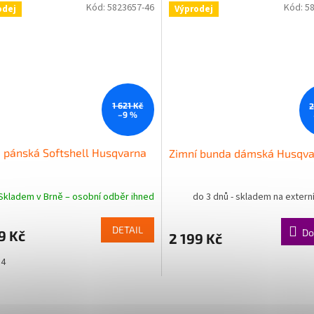
Kód:
5823657-46
Kód:
5
odej
Výprodej
1 621 Kč
2
–9 %
 pánská Softshell Husqvarna
Zimní bunda dámská Husqv
Skladem v Brně – osobní odběr ihned
do 3 dnů - skladem na extern
DETAIL
Do
9 Kč
2 199 Kč
54
O
v