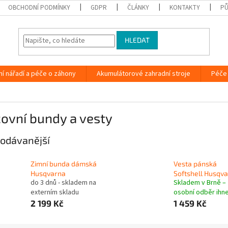
OBCHODNÍ PODMÍNKY
GDPR
ČLÁNKY
KONTAKTY
PŮ
HLEDAT
ní nářadí a péče o záhony
Akumulátorové zahradní stroje
Péče 
ovní bundy a vesty
odávanější
Zimní bunda dámská
Vesta pánská
Husqvarna
Softshell Husqv
do 3 dnů - skladem na
Skladem v Brně –
externím skladu
osobní odběr ihn
2 199 Kč
1 459 Kč