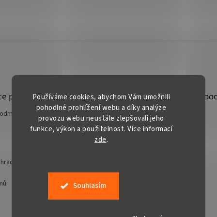
e pro vás
Kontakt
Facebo
Používáme cookies, abychom Vám umožnili
pohodlné prohlížení webu a díky analýze
podmínky
prodej
@
gardentech.cz
provozu webu neustále zlepšovali jeho
funkce, výkon a použitelnost. Více informací
+420 548 531 294
zde
.
+420 777 228 328
Gardentech CZ
hradní techniky
jmů
Souhlasím