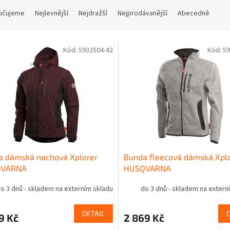
učujeme
Nejlevnější
Nejdražší
Nejprodávanější
Abecedně
Kód:
5932504-42
Kód:
59
a dámská nachová Xplorer
Bunda fleecová dámská Xpl
QVARNA
HUSQVARNA
o 3 dnů - skladem na externím skladu
do 3 dnů - skladem na extern
DETAIL
9 Kč
2 869 Kč