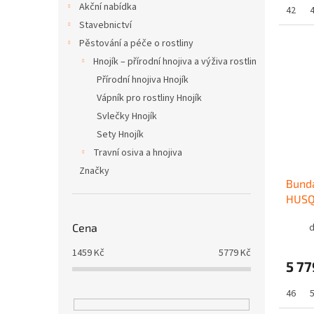
Akční nabídka
42
Stavebnictví
Pěstování a péče o rostliny
Hnojík – přírodní hnojiva a výživa rostlin
Přírodní hnojiva Hnojík
Vápník pro rostliny Hnojík
Svlečky Hnojík
Sety Hnojík
Travní osiva a hnojiva
Značky
Bunda
HUS
d
Cena
1459
Kč
5779
Kč
5 77
46