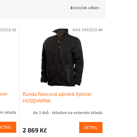
8
položek celkem
32522-42
Kód:
5932523-46
orer
Bunda fleecová pánská Xplorer
HUSQVARNA
ím skladu
do 3 dnů - skladem na externím skladu
DETAIL
DETAIL
2 869 Kč