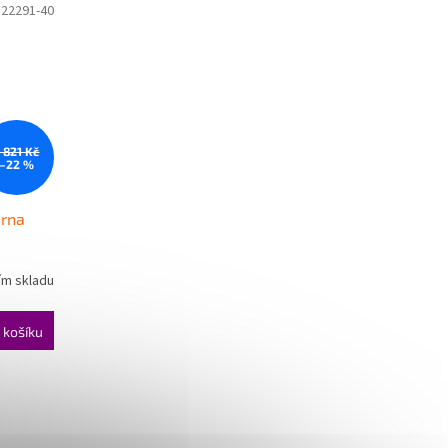
822291-40
 821 Kč
–22 %
arna
ím skladu
 košíku