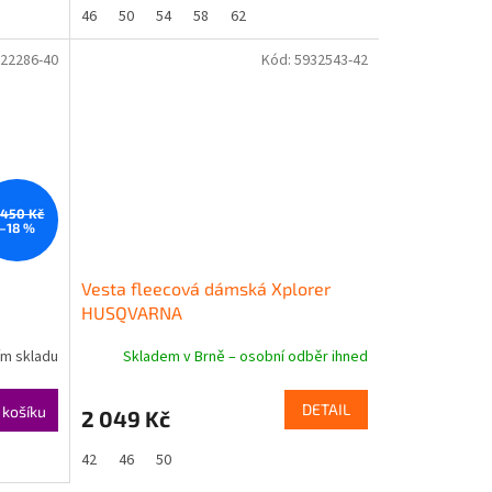
46
50
54
58
62
22286-40
Kód:
5932543-42
 450 Kč
–18 %
Vesta fleecová dámská Xplorer
HUSQVARNA
ím skladu
Skladem v Brně – osobní odběr ihned
DETAIL
 košíku
2 049 Kč
42
46
50