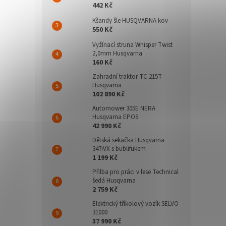
442 Kč
Kšandy šle HUSQVARNA kov
550 Kč
Vyžínací struna Whisper Twist
2,0mm Husqvarna
160 Kč
Zahradní traktor TC 215T
Husqvarna
102 890 Kč
Automower 305E NERA
Husqvarna EPOS
42 990 Kč
Dětská sekačka Husqvarna
347iVX s bublifukem
1 199 Kč
Přilba pro práci v lese Technical
šedá Husqvarna
2 759 Kč
Elektrický tříkolový vozík SELVO
31000
37 990 Kč