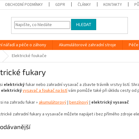
OBCHODNÍ PODMÍNKY
GDPR
ČLÁNKY
KONTAKTY
PŮ
HLEDAT
ní nářadí a péče o záhony
Akumulátorové zahradní stroje
Péče 
Elektrické foukače
trické fukary
si
elektrický
fukar nebo zahradní vysavač a zbavte trávník vrstvy listí. Sh
ý
elektrický
vysavač a foukač na listí
vám pomůže také při úklidu cesty od pr
si na zahradu fukar »
akumulátorový
|
benzínový
|
elektrický vysavač
ektrické zahradní fukary a vysavače můžete napájet i bez přímého zdroje e
odávanější