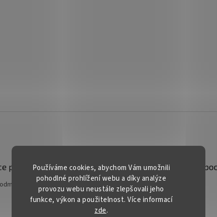
e pro vás
Kontakt
Facebo
Používáme cookies, abychom Vám umožnili
pohodlné prohlížení webu a díky analýze
podmínky
prodej
@
gardentech.cz
provozu webu neustále zlepšovali jeho
funkce, výkon a použitelnost. Více informací
+420 548 531 294
zde
.
+420 777 228 328