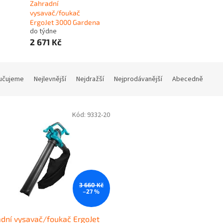
Zahradní
vysavač/foukač
ErgoJet 3000 Gardena
do týdne
2 671 Kč
učujeme
Nejlevnější
Nejdražší
Nejprodávanější
Abecedně
Kód:
9332-20
3 660 Kč
–27 %
dní vysavač/foukač ErgoJet