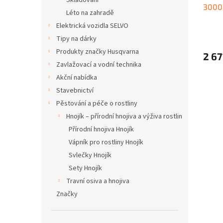
Skladování
3000
t
Léto na zahradě
ů
Elektrická vozidla SELVO
Tipy na dárky
Produkty značky Husqvarna
2 67
Zavlažovací a vodní technika
Akční nabídka
Stavebnictví
Pěstování a péče o rostliny
Hnojík – přírodní hnojiva a výživa rostlin
Přírodní hnojiva Hnojík
Vápník pro rostliny Hnojík
Svlečky Hnojík
Sety Hnojík
Travní osiva a hnojiva
Značky