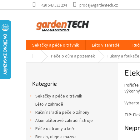
Přejít
+420 548 531 294
prodej@gardentech.cz
na
obsah
Sekačky a péče o trávník
Léto v zahradě
Ruč
Domů
Péče o dům a pozemek
Fukary a foukače
P
Elek
o
Přeskočit
s
Kategorie
kategorie
Pořiďte 
t
Výkonn
r
Sekačky a péče o trávník
a
Vyberte 
Léto v zahradě
n
Ruční nářadí a péče o záhony
n
TIP
: El
í
Akumulátorové zahradní stroje
Nejpr
p
Péče o stromy a keře
a
Benzín, oleje a maziva