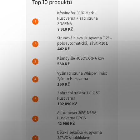
Top 10 produktů
Křovinořez 333R Mark II
Husqvarna + žací struna
ZDARMA
7 910 Kč
Strunová hlava Husqvarna T25 –
poloautomatická, závit M10 L
442 Kč
Kšandy šle HUSQVARNA kov
550 Kč
Vyžínací struna Whisper Twist
2,0mm Husqvarna
160 Kč
Zahradní traktor TC 215T
Husqvarna
102 890 Kč
Automower 305E NERA
Husqvarna EPOS
42 990 Kč
Dětská sekačka Husqvarna
347iVX s bublifukem