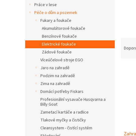
n
Práce v lese
e
Péče o dům a pozemek
l
Fukary a foukače
Akumulátorové foukače
Benzínové foukače
Ř
Elektrické foukače
a
Dopor
Zádové foukače
z
Víceúčelové stroje EGO
e
V
n
Jaro na zahradě
ý
í
Podzim na zahradě
p
p
Zima na zahradě
i
r
Domácí potřeby Fiskars
s
o
Profesionální vysavače Husqvarna a
p
d
Billy Goat
r
u
Zametací kartáče a radlice
o
k
Tlakové myčky a čističky
d
t
u
ů
Cleansystem - čistící systém
Zahra
k