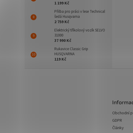
1 199 Kč
Přilba pro práci v lese Technical
šedá Husqvarna
2 759 Kč
Elektrický tříkolový vozík SELVO
31000
37 990 Kč
Rukavice Classic Grip
HUSQVARNA
119 Kč
Z
á
p
a
t
Informac
í
Obchodní 
GDPR
Články