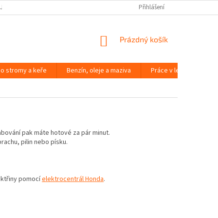
JČOVNA ZAHRADNÍ TECHNIKY BRNO
SLOVNÍK POJMŮ
Přihlášení
NÁKUPNÍ
Prázdný košík
KOŠÍK
o stromy a keře
Benzín, oleje a maziva
Práce v lese
Péč
rabování pak máte hotové za pár minut.
achu, pilin nebo písku.
lektřiny pomocí
elektrocentrál Honda
.