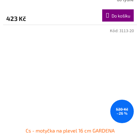
do týdne
Do košíku
423 Kč
Kód:
3113-20
520 Kč
–26 %
Cs - motyčka na plevel 16 cm GARDENA