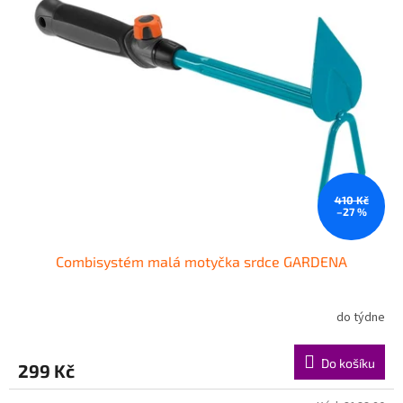
410 Kč
–27 %
Combisystém malá motyčka srdce GARDENA
do týdne
Do košíku
299 Kč