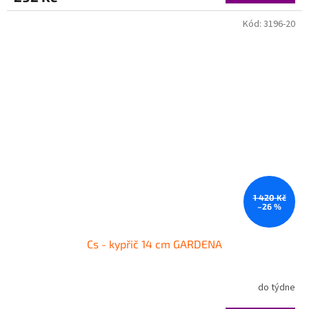
Kód:
3196-20
1 420 Kč
–26 %
Cs - kypřič 14 cm GARDENA
do týdne