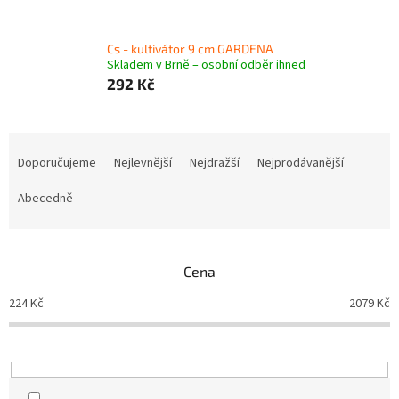
Cs - kultivátor 9 cm GARDENA
Skladem v Brně – osobní odběr ihned
292 Kč
Ř
a
Doporučujeme
Nejlevnější
Nejdražší
Nejprodávanější
z
e
Abecedně
n
í
p
Cena
r
o
224
Kč
2079
Kč
d
u
k
t
ů