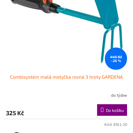
445 Kč
–26 %
Combisystém malá motyčka rovná 3 hroty GARDENA
do týdne
Do košíku
325 Kč
Kód:
8911-20