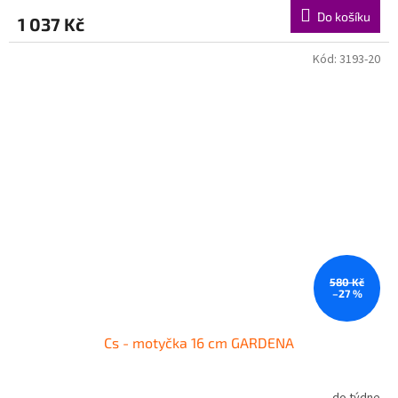
Do košíku
1 037 Kč
Kód:
3193-20
580 Kč
–27 %
Cs - motyčka 16 cm GARDENA