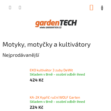
Přejít
NÁKUP
na
obsah
KOŠÍK
Motyky, motyčky a kultivátory
Nejprodávanější
EKO kultivátor 3 zuby DeWit
Skladem v Brně – osobní odběr ihned
424 Kč
KA-2K Kypřič ruční WOLF Garten
Skladem v Brně – osobní odběr ihned
224 Kč