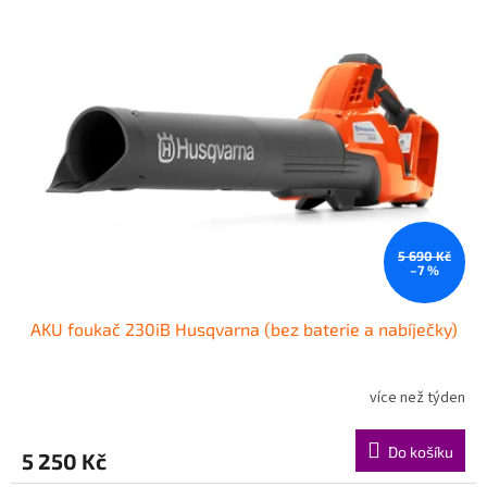
5 690 Kč
–7 %
AKU foukač 230iB Husqvarna (bez baterie a nabíječky)
více než týden
Do košíku
5 250 Kč