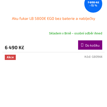
7 690 Kč
–15 %
Aku fukar LB 5800E EGO bez baterie a nabíječky
Skladem v Brně – osobní odběr ihned
Do košíku
6 490 Kč
Kód:
G80944
Akce