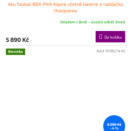
Aku foukač B8X-P4A Aspire včetně baterie a nabíječky
Husqvarna
Skladem v Brně – osobní odběr ihned
Do košíku
5 890 Kč
Kód:
9708274-01
Novinka
8 290 Kč
–4 %