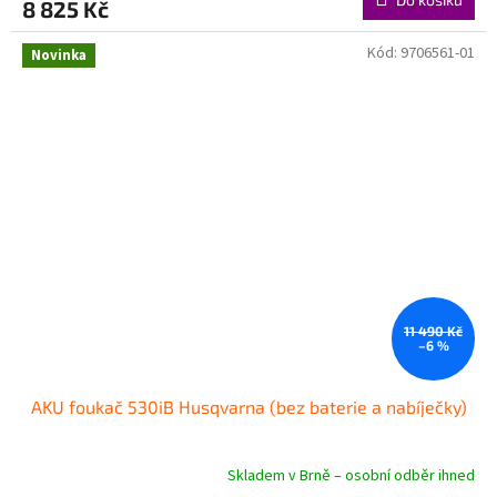
8 825 Kč
Kód:
9706561-01
Novinka
11 490 Kč
–6 %
AKU foukač 530iB Husqvarna (bez baterie a nabíječky)
Skladem v Brně – osobní odběr ihned