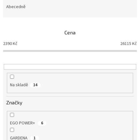
z
e
Abecedně
n
í
p
Cena
r
o
2390
Kč
26115
Kč
d
u
k
t
ů
Na skladě
14
Značky
EGO POWER+
6
GARDENA
1