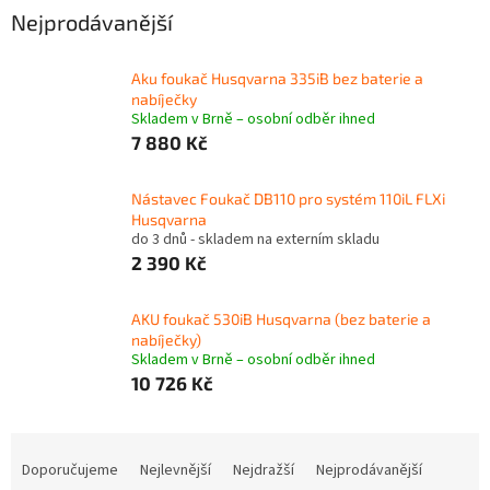
Nejprodávanější
Aku foukač Husqvarna 335iB bez baterie a
nabíječky
Skladem v Brně – osobní odběr ihned
7 880 Kč
Nástavec Foukač DB110 pro systém 110iL FLXi
Husqvarna
do 3 dnů - skladem na externím skladu
2 390 Kč
AKU foukač 530iB Husqvarna (bez baterie a
nabíječky)
Skladem v Brně – osobní odběr ihned
10 726 Kč
Ř
a
Doporučujeme
Nejlevnější
Nejdražší
Nejprodávanější