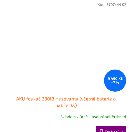
Kód:
9707444-02
9 490 Kč
–7 %
AKU foukač 230iB Husqvarna (včetně baterie a
nabíječky)
Skladem v Brně – osobní odběr ihned
Do košíku