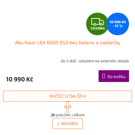
Z
12 990 Kč
–15 %
ZDARMA
D
Aku fukar LBX 6000 EGO bez baterie a nabíječky
A
R
do 3 dnů - skladem na externím skladu
M
Do košíku
10 990 Kč
A
NAČÍST 12 DALŠÍCH
S
1
3
t
O
r
25
položek celkem
v
á
l
NAHORU
n
á
k
d
o