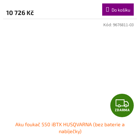
Do košíku
10 726 Kč
Kód:
9676811-03
Z
ZDARMA
D
Aku foukač 550 iBTX HUSQVARNA (bez baterie a
A
nabíječky)