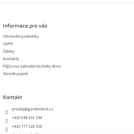
v
Z
a
á
c
á
n
í
p
í
p
a
Informace pro vás
r
t
v
Obchodní podmínky
í
k
GDPR
y
v
Články
ý
Kontakty
p
Půjčovna zahradní techniky Brno
i
s
Slovník pojmů
u
Kontakt
prodej
@
gardentech.cz
+420 548 531 294
+420 777 228 328