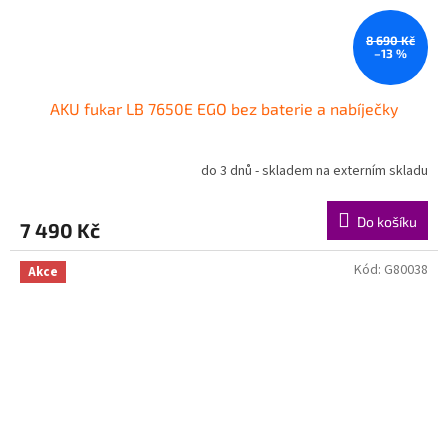
8 690 Kč
–13 %
AKU fukar LB 7650E EGO bez baterie a nabíječky
do 3 dnů - skladem na externím skladu
Do košíku
7 490 Kč
Kód:
G80038
Akce