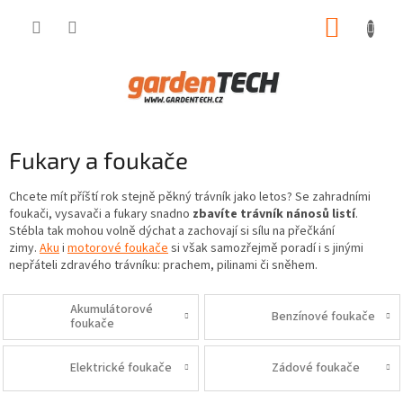
Přejít
NÁKUP
na
obsah
KOŠÍK
Fukary a foukače
Chcete mít příští rok stejně pěkný trávník jako letos? Se zahradními
foukači, vysavači a fukary snadno
zbavíte trávník nánosů listí
.
Stébla tak mohou volně dýchat a zachovají si sílu na přečkání
zimy.
Aku
i
motorové foukače
si však samozřejmě poradí i s jinými
nepřáteli zdravého trávníku: prachem, pilinami či sněhem.
Akumulátorové
Benzínové foukače
foukače
Elektrické foukače
Zádové foukače