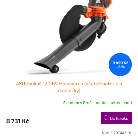
9 490 Kč
–8 %
AKU foukač 120iBV Husqvarna (včetně baterie a
nabíječky)
Skladem v Brně – osobní odběr ihned
Do košíku
8 731 Kč
Kód:
9707443-01