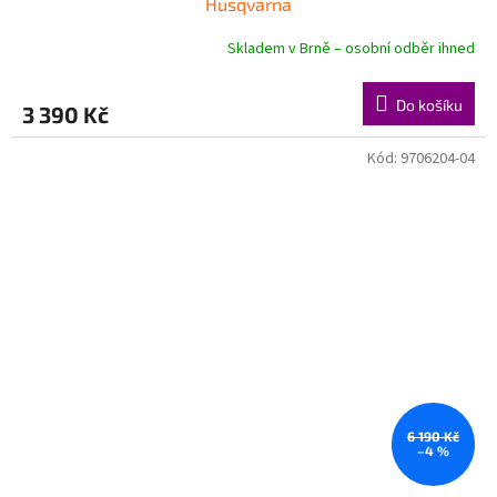
Husqvarna
Skladem v Brně – osobní odběr ihned
Do košíku
3 390 Kč
Kód:
9706204-04
6 190 Kč
–4 %