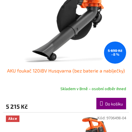
p
r
o
d
u
k
t
ů
5 690 Kč
–8 %
AKU foukač 120iBV Husqvarna (bez baterie a nabíječky)
Skladem v Brně – osobní odběr ihned
Do košíku
5 215 Kč
Kód:
9706498-04
Akce