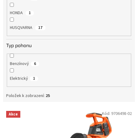
HONDA
1
HUSQVARNA
17
Typ pohonu
Benzínový
6
Elektrický
1
Položek k zobrazení:
25
V
Kód:
9706498-02
Akce
ý
p
i
s