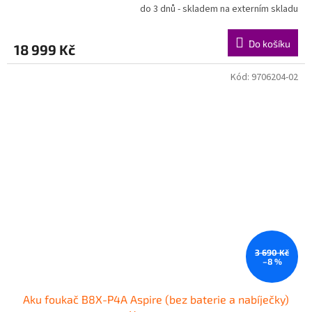
R
do 3 dnů - skladem na externím skladu
M
Do košíku
18 999 Kč
A
Kód:
9706204-02
3 690 Kč
–8 %
Aku foukač B8X-P4A Aspire (bez baterie a nabíječky)