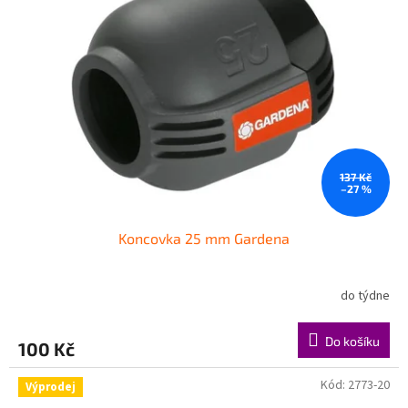
137 Kč
–27 %
Koncovka 25 mm Gardena
do týdne
Do košíku
100 Kč
Kód:
2773-20
Výprodej