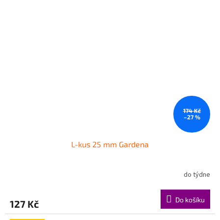
174 Kč
–27 %
L-kus 25 mm Gardena
do týdne
Do košíku
127 Kč