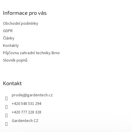
n
í
p
í
p
a
Informace pro vás
r
t
v
Obchodní podmínky
í
k
GDPR
y
v
Články
ý
Kontakty
p
Půjčovna zahradní techniky Brno
i
s
Slovník pojmů
u
Kontakt
prodej
@
gardentech.cz
+420 548 531 294
+420 777 228 328
Gardentech CZ