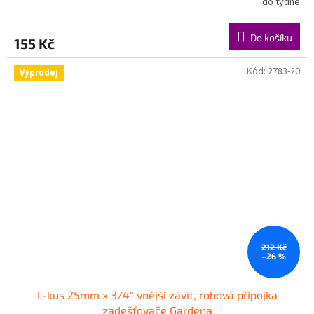
do týdne
Do košíku
155 Kč
Kód:
2783-20
Výprodej
212 Kč
–26 %
L-kus 25mm x 3/4" vnější závit, rohová přípojka
zadešťovače Gardena