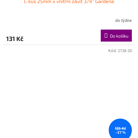
L-kus 25mm x vnitřní závit 3/4" Gardena
do týdne
Do košíku
131 Kč
Kód:
2728-20
125 Kč
–27 %