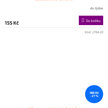
do týdne
Do košíku
155 Kč
Kód:
2784-20
180 Kč
–27 %