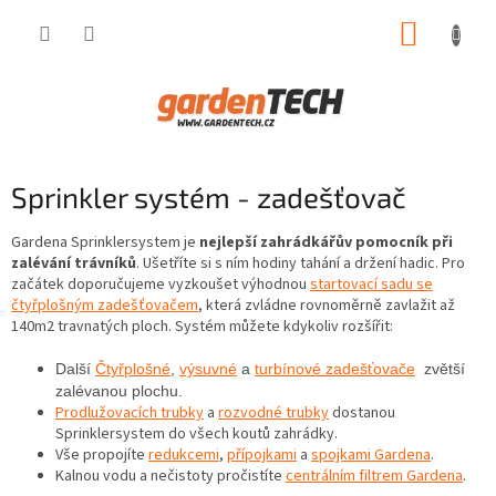
Přejít
NÁKUP
na
obsah
KOŠÍK
Sprinkler systém - zadešťovač
Gardena Sprinklersystem je
nejlepší zahrádkářův pomocník při
zalévání trávníků
. Ušetříte si s ním hodiny tahání a držení hadic. Pro
začátek doporučujeme vyzkoušet výhodnou
startovací sadu se
čtyřplošným zadešťovačem
, která zvládne rovnoměrně zavlažit až
140m2 travnatých ploch. Systém můžete kdykoliv rozšířit:
Další
Čtyřplošné
,
výsuvné
a
turbínové zadešťovače
zvětší
zalévanou plochu.
Prodlužovacích trubky
a
rozvodné trubky
dostanou
Sprinklersystem do všech koutů zahrádky.
Vše propojíte
redukcemi
,
přípojkami
a
spojkami Gardena
.
Kalnou vodu a nečistoty pročistíte
centrálním filtrem Gardena
.