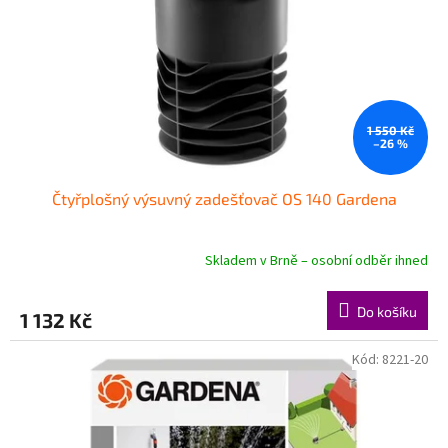
r
o
d
u
k
t
ů
1 550 Kč
–26 %
Čtyřplošný výsuvný zadešťovač OS 140 Gardena
Skladem v Brně – osobní odběr ihned
Do košíku
1 132 Kč
Kód:
8221-20