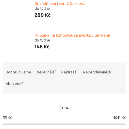
Odvodňovací ventil Gardena
do týdne
280 Kč
Přípojka na kohoutek se svorkou Gardena
do týdne
146 Kč
Ř
a
Doporučujeme
Nejlevnější
Nejdražší
Nejprodávanější
z
e
Abecedně
n
í
p
Cena
r
o
55
Kč
4041
Kč
d
u