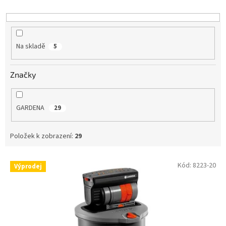
k
t
ů
Na skladě
5
Značky
GARDENA
29
Položek k zobrazení:
29
V
Kód:
8223-20
Výprodej
ý
p
i
s
p