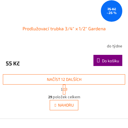
75 Kč
–26 %
Prodlužovací trubka 3/4" x 1/2" Gardena
do týdne
Do košíku
55 Kč
NAČÍST 12 DALŠÍCH
S
1
3
t
O
r
29
položek celkem
v
á
l
NAHORU
n
á
k
d
o
v
Z
a
á
c
á