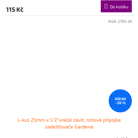
Do košíku
115 Kč
Kód:
2782-20
212 Kč
–26 %
L-kus 25mm x 1/2"vnější závit, rohová přípojka
zadešťovače Gardena