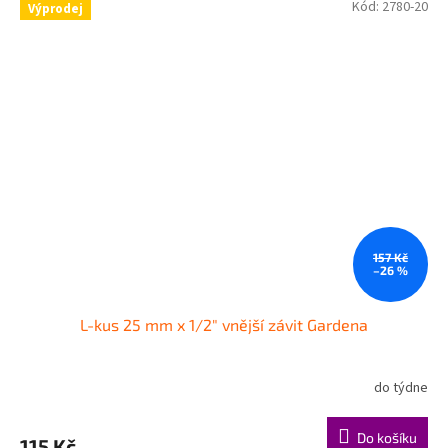
Kód:
2780-20
Výprodej
157 Kč
–26 %
L-kus 25 mm x 1/2" vnější závit Gardena
do týdne
Do košíku
115 Kč