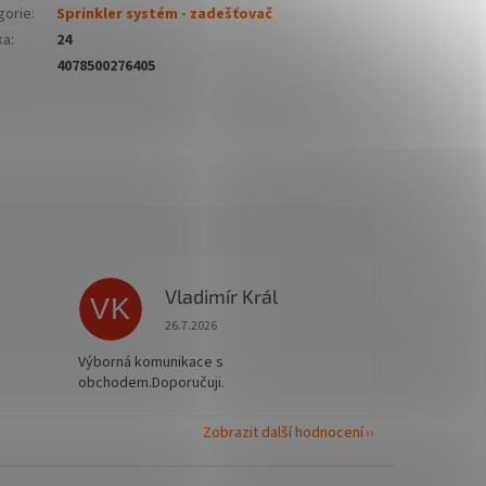
gorie
:
Sprinkler systém - zadešťovač
ka
:
24
4078500276405
Vladimír Král
VK
 5 z 5 hvězdiček.
Hodnocení obchodu je 5 z 5 hvězdiček.
26.7.2026
Výborná komunikace s
obchodem.Doporučuji.
Zobrazit další hodnocení