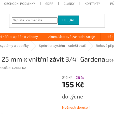
OBCHODNÍ PODMÍNKY
GDPR
ČLÁNKY
KONTAKTY
PŮ
HLEDAT
ní nářadí a péče o záhony
Akumulátorové zahradní stroje
Péče 
 systémy a doplňky
Sprinkler systém - zadešťovač
Rohová příp
25 mm x vnitřní závit 3/4" Gardena
2764
Značka:
GARDENA
212 Kč
–26 %
155 Kč
Měrná
do týdne
cena:
Možnosti doručení