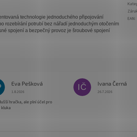
Kate
Záru
entovaná technologie jednoduchého připojování
EAN
:
o rozebírání potrubí bez nářadí jednoduchým otočením
né spojení a bezpečný provoz je šroubové spojení
Eva Pešková
Ivana Černá
P
IČ
Hodnocení obchodu je 5 z 5 hvězdiček.
Hodnocení obchodu je
1.8.2026
26.7.2026
šší hračka, ale plní účel pro
 kluka