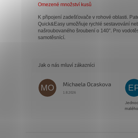
Omezené množství kusů
K připojení zadešťovače v rohové oblasti.
Pat
Quick&Easy umožňuje rychlé sestavování neb
našroubovaného šroubení o 140°. Pro vodotěs
samotěsnící.
Michaela Ocaskova
MO
E
Hodnocení obchodu je 5 z 5 hvězdiček.
1.8.2026
Jednodu
malého
Z