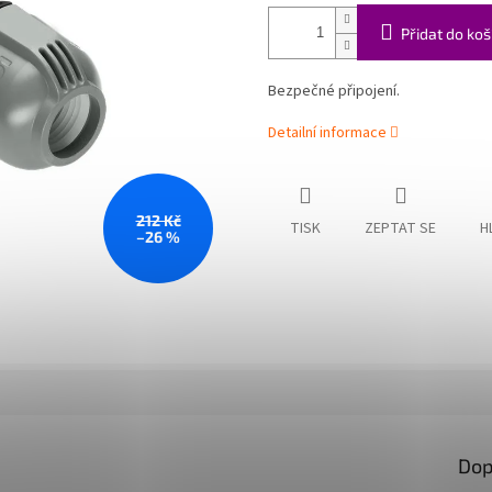
Přidat do koš
Bezpečné připojení.
Detailní informace
212 Kč
TISK
ZEPTAT SE
H
–26 %
Dop