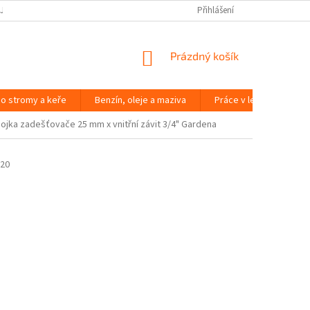
JČOVNA ZAHRADNÍ TECHNIKY BRNO
SLOVNÍK POJMŮ
Přihlášení
NÁKUPNÍ
Prázdný košík
KOŠÍK
o stromy a keře
Benzín, oleje a maziva
Práce v lese
Péč
ojka zadešťovače 25 mm x vnitřní závit 3/4" Gardena
-20