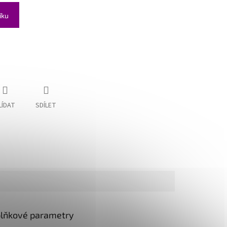
íku
LÍDAT
SDÍLET
lňkové parametry