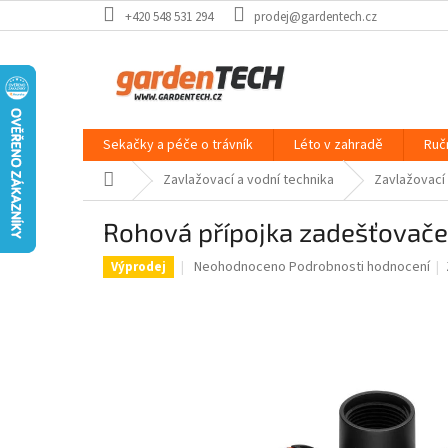
Přejít
+420 548 531 294
prodej@gardentech.cz
na
obsah
Sekačky a péče o trávník
Léto v zahradě
Ruč
Domů
Zavlažovací a vodní technika
Zavlažovací
Rohová přípojka zadešťovače 
Průměrné
Neohodnoceno
Podrobnosti hodnocení
Výprodej
hodnocení
produktu
je
0,0
z
5
hvězdiček.