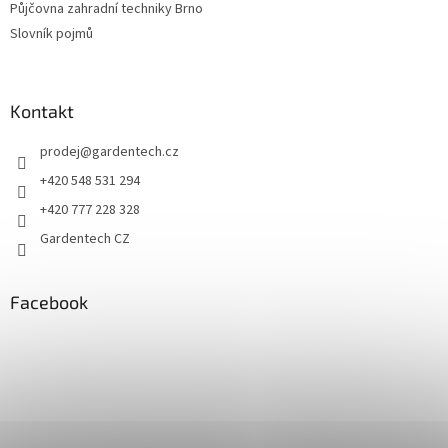
Půjčovna zahradní techniky Brno
v
ý
Slovník pojmů
p
i
s
u
Kontakt
prodej
@
gardentech.cz
+420 548 531 294
+420 777 228 328
Gardentech CZ
Facebook