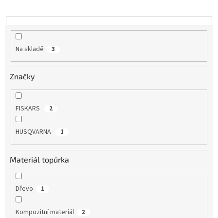
u
k
t
ů
Na skladě
3
Značky
FISKARS
2
HUSQVARNA
1
Materiál topůrka
Dřevo
1
Kompozitní materiál
2