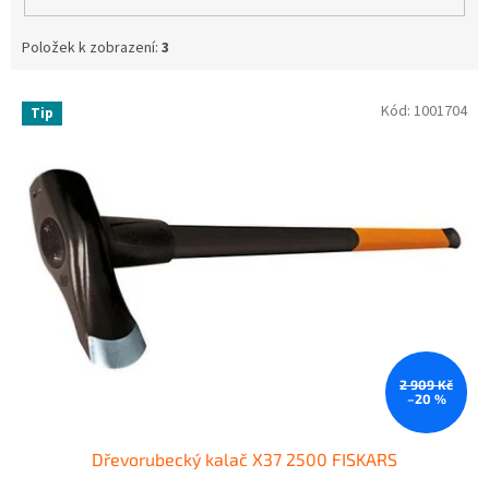
Položek k zobrazení:
3
V
Kód:
1001704
Tip
ý
p
i
s
p
r
o
d
u
k
t
ů
2 909 Kč
–20 %
Dřevorubecký kalač X37 2500 FISKARS