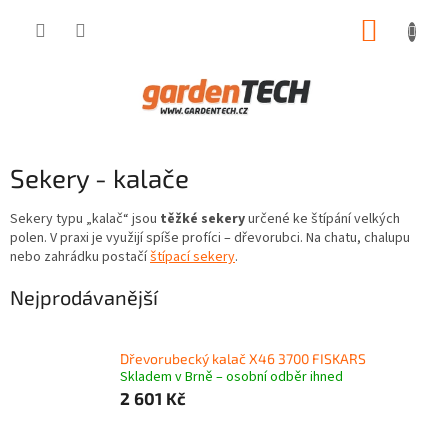
Přejít
NÁKUP
na
obsah
KOŠÍK
Sekery - kalače
Sekery typu „kalač“ jsou
těžké sekery
určené ke štípání velkých
polen. V praxi je využijí spíše profíci – dřevorubci. Na chatu, chalupu
nebo zahrádku postačí
štípací sekery
.
Nejprodávanější
Dřevorubecký kalač X46 3700 FISKARS
Skladem v Brně – osobní odběr ihned
2 601 Kč