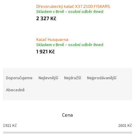
Dřevorubecký kalač X37 2500 FISKARS
Skladem v Brně – osobní odběr ihned
2 327 Kč
Kalač Husqvarna
Skladem v Brně – osobní odběr ihned
1 921 Kč
Ř
a
Doporučujeme
Nejlevnější
Nejdražší
Nejprodávanější
z
e
Abecedně
n
í
p
Cena
r
o
1921
Kč
2601
Kč
d