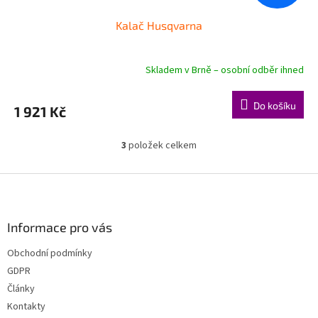
Kalač Husqvarna
Skladem v Brně – osobní odběr ihned
Do košíku
1 921 Kč
3
položek celkem
O
v
l
Z
á
á
d
p
a
a
Informace pro vás
c
t
í
Obchodní podmínky
í
p
GDPR
r
v
Články
k
Kontakty
y