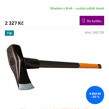
Skladem v Brně – osobní odběr ihned
Do košíku
2 327 Kč
Kód:
1001705
Tip
3 252 Kč
–20 %