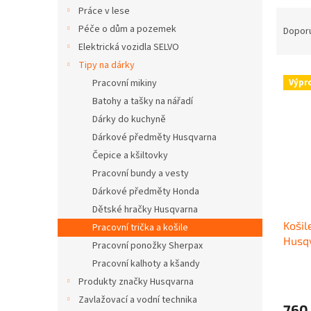
n
Práce v lese
Ř
e
a
Péče o dům a pozemek
Dopor
l
z
Elektrická vozidla SELVO
e
Tipy na dárky
V
n
Pracovní mikiny
Výpr
ý
í
Batohy a tašky na nářadí
p
p
Dárky do kuchyně
i
r
s
o
Dárkové předměty Husqvarna
p
d
Čepice a kšiltovky
r
u
Pracovní bundy a vesty
o
k
Dárkové předměty Honda
d
t
Dětské hračky Husqvarna
u
ů
Košil
k
Pracovní trička a košile
Husq
t
Pracovní ponožky Sherpax
ů
Pracovní kalhoty a kšandy
Produkty značky Husqvarna
Zavlažovací a vodní technika
760