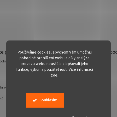
á
d
a
c
í
p
r
v
k
y
v
e pro vás
Kontakt
Facebo
Používáme cookies, abychom Vám umožnili
ý
pohodlné prohlížení webu a díky analýze
p
podmínky
prodej
@
gardentech.cz
provozu webu neustále zlepšovali jeho
i
funkce, výkon a použitelnost. Více informací
+420 548 531 294
s
zde
.
u
+420 777 228 328
Gardentech CZ
hradní techniky
jmů
Souhlasím