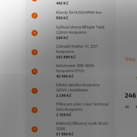
442 Kč
Kšandy šle HUSQVARNA kov
550 Kč
Vyžínací struna Whisper Twist
2,0mm Husqvarna
160 Kč
Zahradní traktor TC 215T
Husqvarna
102 890 Kč
Trik
Automower 305E NERA
Husqvarna EPOS
42 990 Kč
Dětská sekačka Husqvarna
347iVX s bublifukem
246
1 199 Kč
Přilba pro práci v lese Technical
46
šedá Husqvarna
2 759 Kč
Elektrický tříkolový vozík SELVO
31000
37 990 Kč