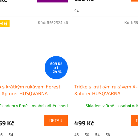
42
Kód:
5932524-46
Kód:
59
odej
609 Kč
až
–24 %
o s krátkým rukávem Forest
Tričko s krátkým rukávem X
 Xplorer HUSQVARNA
Xplorer HUSQVARNA
Skladem v Brně – osobní odběr ihned
Skladem v Brně – osobní od
DETAIL
59 Kč
499 Kč
46
54
46
50
54
58