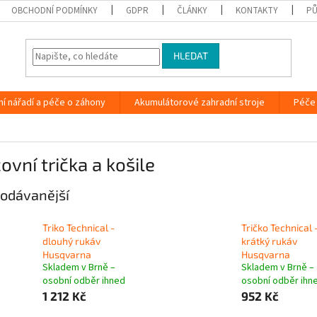
OBCHODNÍ PODMÍNKY
GDPR
ČLÁNKY
KONTAKTY
PŮ
HLEDAT
ní nářadí a péče o záhony
Akumulátorové zahradní stroje
Péče 
ovní trička a košile
odávanější
Triko Technical -
Tričko Technical 
dlouhý rukáv
krátký rukáv
Husqvarna
Husqvarna
Skladem v Brně –
Skladem v Brně –
osobní odběr ihned
osobní odběr ihn
1 212 Kč
952 Kč