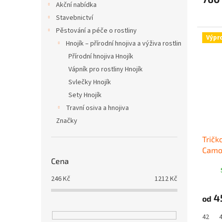
Akční nabídka
Stavebnictví
Pěstování a péče o rostliny
Výpr
Hnojík – přírodní hnojiva a výživa rostlin
Přírodní hnojiva Hnojík
Vápník pro rostliny Hnojík
Svlečky Hnojík
Sety Hnojík
Travní osiva a hnojiva
Značky
Tričk
Camo
Cena
246
Kč
1212
Kč
4
od
42