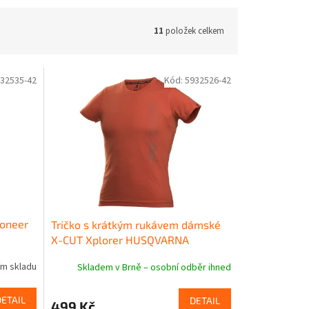
11
položek celkem
32535-42
Kód:
5932526-42
ioneer
Tričko s krátkým rukávem dámské
X-CUT Xplorer HUSQVARNA
ím skladu
Skladem v Brně – osobní odběr ihned
DETAIL
DETAIL
499 Kč