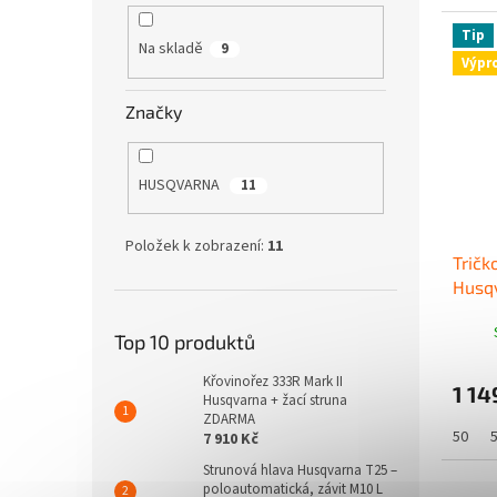
Tip
Na skladě
9
Výpr
Značky
HUSQVARNA
11
Položek k zobrazení:
11
Tričk
Husq
Top 10 produktů
Křovinořez 333R Mark II
1 14
Husqvarna + žací struna
ZDARMA
50
7 910 Kč
Strunová hlava Husqvarna T25 –
poloautomatická, závit M10 L