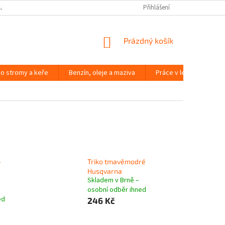
JČOVNA ZAHRADNÍ TECHNIKY BRNO
SLOVNÍK POJMŮ
Přihlášení
NÁKUPNÍ
Prázdný košík
KOŠÍK
o stromy a keře
Benzín, oleje a maziva
Práce v lese
Péč
-
Triko tmavěmodré
Husqvarna
Skladem v Brně –
osobní odběr ihned
ed
246 Kč