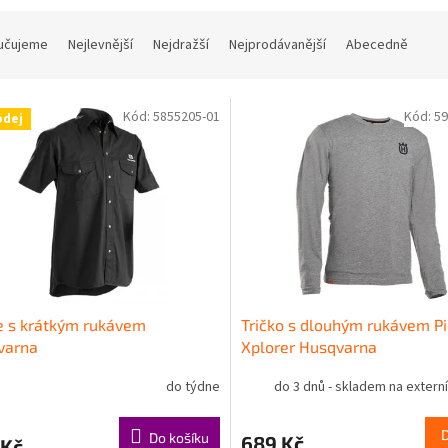
učujeme
Nejlevnější
Nejdražší
Nejprodávanější
Abecedně
Kód:
5855205-01
Kód:
59
odej
e s krátkým rukávem
Tričko s dlouhým rukávem P
varna
Xplorer Husqvarna
do týdne
do 3 dnů - skladem na extern
Do košíku
689 Kč
 Kč