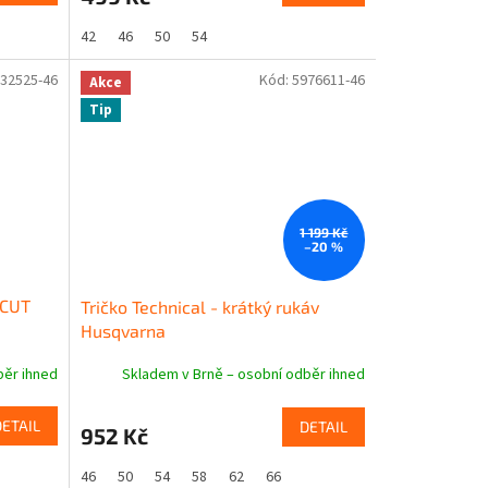
42
46
50
54
32525-46
Kód:
5976611-46
Akce
Tip
1 199 Kč
–20 %
-CUT
Tričko Technical - krátký rukáv
Husqvarna
běr ihned
Skladem v Brně – osobní odběr ihned
DETAIL
DETAIL
952 Kč
46
50
54
58
62
66