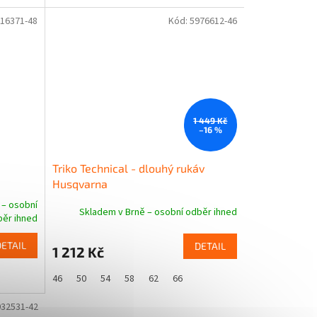
16371-48
Kód:
5976612-46
1 449 Kč
–16 %
Triko Technical - dlouhý rukáv
Husqvarna
 – osobní
Skladem v Brně – osobní odběr ihned
ěr ihned
DETAIL
DETAIL
1 212 Kč
46
50
54
58
62
66
932531-42