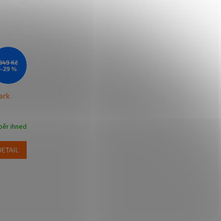
849 Kč
–29 %
ark
běr ihned
DETAIL