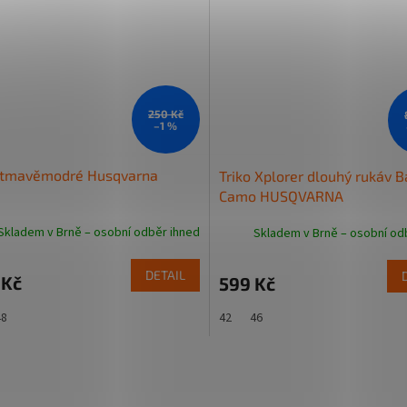
250 Kč
–1 %
o tmavěmodré Husqvarna
Triko Xplorer dlouhý rukáv B
Camo HUSQVARNA
Skladem v Brně – osobní odběr ihned
Skladem v Brně – osobní od
DETAIL
 Kč
599 Kč
48
42
46
O
v
l