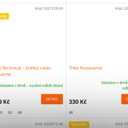
Kód:
5017159-50
Kód:
10
odej
o Technical - krátký rukáv
Triko Husqvarna
varna
Skladem v Brně
Skladem v Brně – osobní odběr ihned
Průměrné
odb
hodnocení
produktu
DETAIL
9 Kč
330 Kč
je
5,0
58
62
66
48
z
5
Kód:
1016372-46
Kód:
5
hvězdiček.
Výprodej