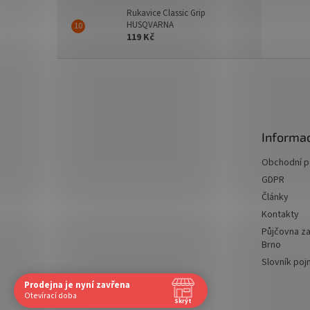
Rukavice Classic Grip
HUSQVARNA
119 Kč
Z
á
p
a
t
Informac
í
Obchodní 
GDPR
Články
Kontakty
Půjčovna za
Brno
Slovník po
Prodejna je nyní zavřena
Navštivte nás osobně
Otevírací doba
Skrýt