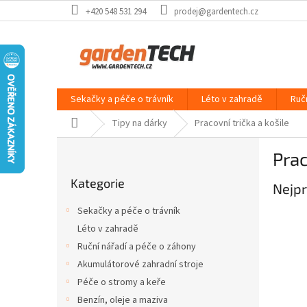
Přejít
+420 548 531 294
prodej@gardentech.cz
na
obsah
Sekačky a péče o trávník
Léto v zahradě
Ruč
Domů
Tipy na dárky
Pracovní trička a košile
P
Prac
o
Přeskočit
s
Kategorie
kategorie
Nejpr
t
r
Sekačky a péče o trávník
a
Léto v zahradě
n
Ruční nářadí a péče o záhony
n
í
Akumulátorové zahradní stroje
p
Péče o stromy a keře
a
Benzín, oleje a maziva