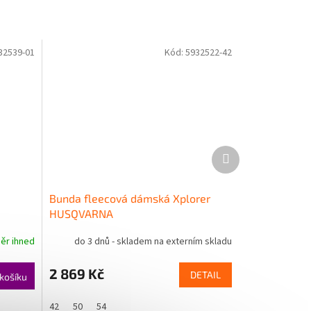
32539-01
Kód:
5932522-42
Další
produkt
Bunda fleecová dámská Xplorer
HUSQVARNA
ěr ihned
do 3 dnů - skladem na externím skladu
2 869 Kč
DETAIL
košíku
42
50
54