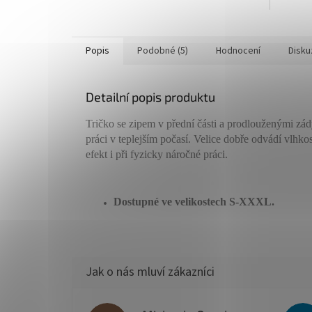
Popis
Podobné (5)
Hodnocení
Disku
Detailní popis produktu
Tričko se zipem v přední části a prodlouženými zád
práci v teplejším počasí. Velice dobře odvádí vlhk
efekt i při fyzicky náročné práci.
Dostupné ve velikostech S-XXXL.