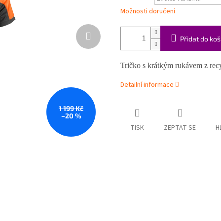
Možnosti doručení
Přidat do koš
Tričko s krátkým rukávem z rec
Detailní informace
1 199 Kč
–20 %
TISK
ZEPTAT SE
H