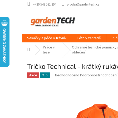
Přejít
+420 548 531 294
prodej@gardentech.cz
na
obsah
Sekačky a péče o trávník
Léto v zahradě
Ruč
Práce v
Ochranné lesnické pomůcky 
Domů
lese
oblečení
Tričko Technical - krátký ruk
Průměrné
Neohodnoceno
Podrobnosti hodnocení
Akce
Tip
hodnocení
produktu
je
0,0
z
5
hvězdiček.