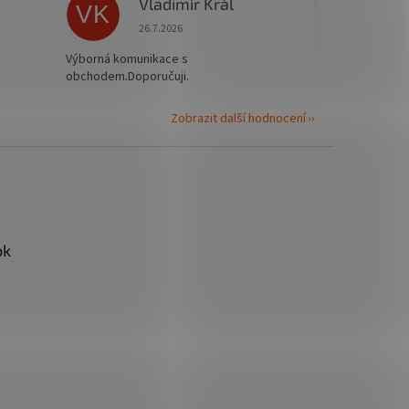
Vladimír Král
VK
 5 z 5 hvězdiček.
Hodnocení obchodu je 5 z 5 hvězdiček.
26.7.2026
Výborná komunikace s
obchodem.Doporučuji.
Zobrazit další hodnocení
ok