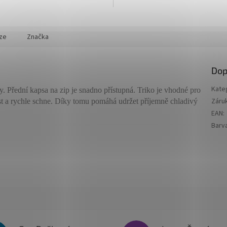
ze
Značka
Dop
Kate
y. Přední kapsa na zip je snadno přístupná. Triko je vhodné pro
Záru
ost a rychle schne. Díky tomu pomáhá udržet příjemně chladivý
EAN
:
Barv