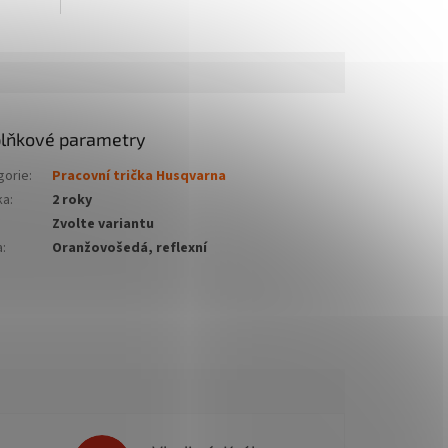
lňkové parametry
gorie
:
Pracovní trička Husqvarna
ka
:
2 roky
Zvolte variantu
a
:
Oranžovošedá, reflexní