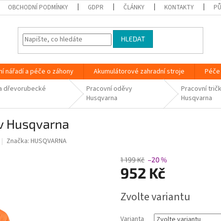
OBCHODNÍ PODMÍNKY
GDPR
ČLÁNKY
KONTAKTY
PŮ
HLEDAT
ní nářadí a péče o záhony
Akumulátorové zahradní stroje
Péče 
a dřevorubecké
Pracovní oděvy
Pracovní trič
Husqvarna
Husqvarna
áv Husqvarna
Značka:
HUSQVARNA
1 199 Kč
–20 %
952 Kč
Měrná
Zvolte variantu
cena:
Varianta