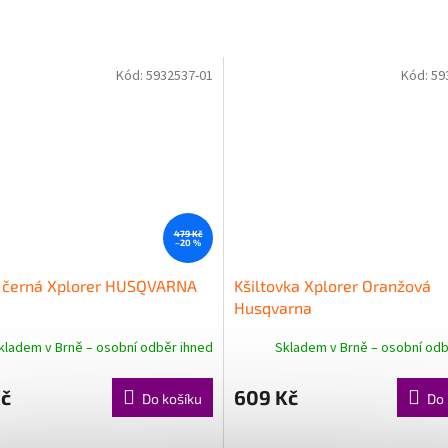
Kód:
5932537-01
Kód:
59
479 Kč
–20 %
 černá Xplorer HUSQVARNA
Kšiltovka Xplorer Oranžová
Husqvarna
kladem v Brně – osobní odběr ihned
Skladem v Brně – osobní odb
Kč
609 Kč
Do košíku
Do 