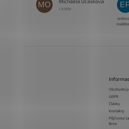
Michaela Ocaskova
MO
E
Hodnocení obchodu je 5 z 5 hvězdiček.
1.8.2026
Jednodu
malého
Z
á
p
a
t
Informac
í
Obchodní 
GDPR
Články
Kontakty
Půjčovna za
Brno