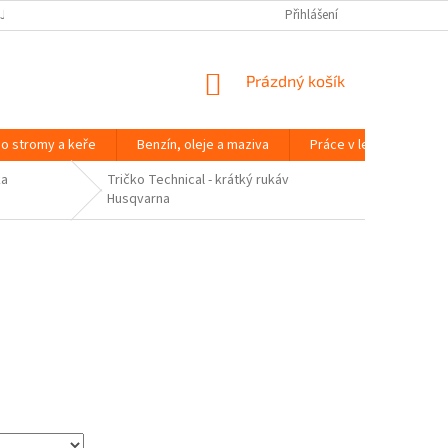
JČOVNA ZAHRADNÍ TECHNIKY BRNO
SLOVNÍK POJMŮ
Přihlášení
NÁKUPNÍ
Prázdný košík
KOŠÍK
o stromy a keře
Benzín, oleje a maziva
Práce v lese
Péč
ka
Tričko Technical - krátký rukáv
Husqvarna