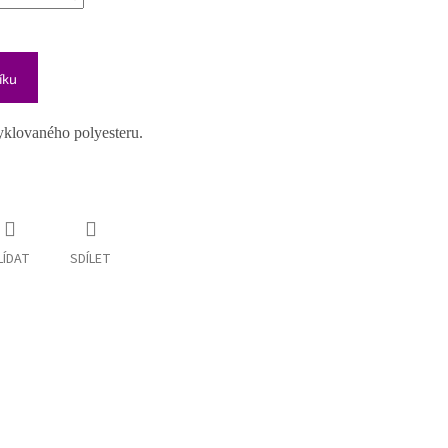
íku
yklovaného polyesteru.
LÍDAT
SDÍLET