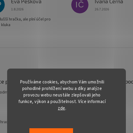
Eva Pešková
Ivana Černá
P
IČ
Hodnocení obchodu je 5 z 5 hvězdiček.
Hodnocení obchodu je
1.8.2026
26.7.2026
šší hračka, ale plní účel pro
 kluka
e pro vás
Kontakt
Facebo
Používáme cookies, abychom Vám umožnili
pohodlné prohlížení webu a díky analýze
podmínky
prodej
@
gardentech.cz
provozu webu neustále zlepšovali jeho
funkce, výkon a použitelnost. Více informací
+420 548 531 294
zde
.
+420 777 228 328
Gardentech CZ
hradní techniky