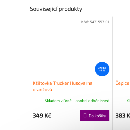
Související produkty
Kód:
5471557-01
379 Kč
–7 %
Kšiltovka Trucker Husqvarna
Čepice
oranžová
Skladem v Brně – osobní odběr ihned
S
349 Kč
383 
Do košíku