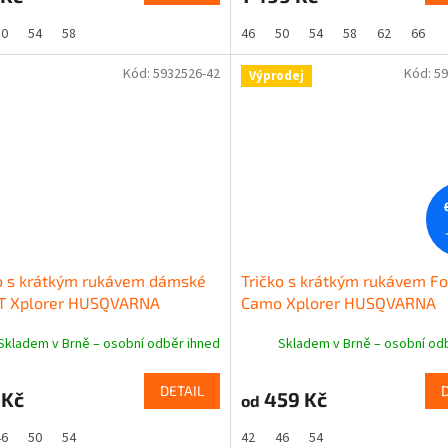
50
54
58
46
50
54
58
62
66
Kód:
5932526-42
Kód:
59
Výprodej
o s krátkým rukávem dámské
Tričko s krátkým rukávem Fo
T Xplorer HUSQVARNA
Camo Xplorer HUSQVARNA
Skladem v Brně – osobní odběr ihned
Skladem v Brně – osobní od
DETAIL
 Kč
459 Kč
od
46
50
54
42
46
54