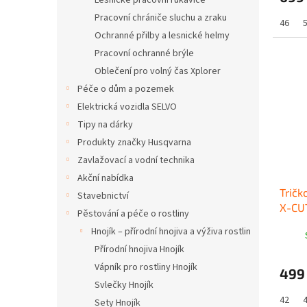
Lesnické pracovní rukavice
Pracovní chrániče sluchu a zraku
46
Ochranné přilby a lesnické helmy
Pracovní ochranné brýle
Oblečení pro volný čas Xplorer
Péče o dům a pozemek
Elektrická vozidla SELVO
Tipy na dárky
Produkty značky Husqvarna
Zavlažovací a vodní technika
Akční nabídka
Tričk
Stavebnictví
X-CU
Pěstování a péče o rostliny
Hnojík – přírodní hnojiva a výživa rostlin
Přírodní hnojiva Hnojík
Vápník pro rostliny Hnojík
499
Svlečky Hnojík
42
Sety Hnojík