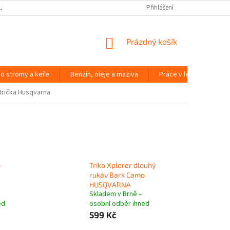
JČOVNA ZAHRADNÍ TECHNIKY BRNO
SLOVNÍK POJMŮ
Přihlášení
NÁKUPNÍ
Prázdný košík
KOŠÍK
o stromy a keře
Benzín, oleje a maziva
Práce v lese
Péč
trička Husqvarna
-
Triko Xplorer dlouhý
rukáv Bark Camo
HUSQVARNA
Skladem v Brně –
ed
osobní odběr ihned
599 Kč