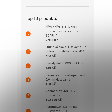
Top 10 produktů
Křovinořez 333R Mark II
Husqvarna + žací struna
ZDARMA
7 910 Kč
Strunová hlava Husqvarna T25 –
poloautomatická, závit M10 L
442 Kč
Kšandy šle HUSQVARNA kov
550 Kč
Vyžínací struna Whisper Twist
2,0mm Husqvarna
160 Kč
Zahradní traktor TC 215T
Husqvarna
102 890 Kč
Automower 305E NERA
Husqvarna EPOS