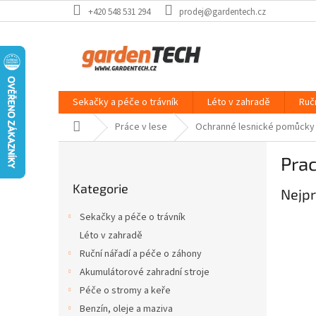
Přejít
+420 548 531 294
prodej@gardentech.cz
na
obsah
Sekačky a péče o trávník
Léto v zahradě
Ruč
Domů
Práce v lese
Ochranné lesnické pomůcky
P
Prac
o
Přeskočit
s
Kategorie
kategorie
Nejpr
t
r
Sekačky a péče o trávník
a
Léto v zahradě
n
Ruční nářadí a péče o záhony
n
í
Akumulátorové zahradní stroje
p
Péče o stromy a keře
a
Benzín, oleje a maziva