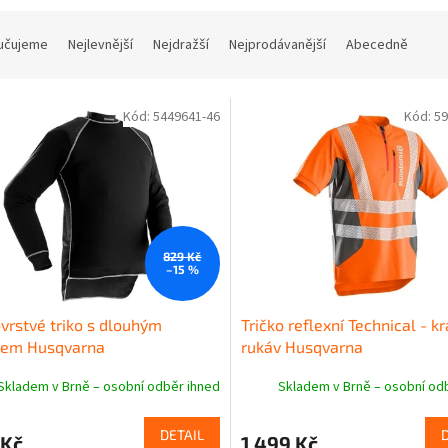
učujeme
Nejlevnější
Nejdražší
Nejprodávanější
Abecedně
Kód:
5449641-46
Kód:
59
829 Kč
–15 %
vrstvé triko s dlouhým
Tričko reflexní Technical - k
vem Husqvarna
rukáv Husqvarna
Skladem v Brně – osobní odběr ihned
Skladem v Brně – osobní od
DETAIL
 Kč
1 499 Kč