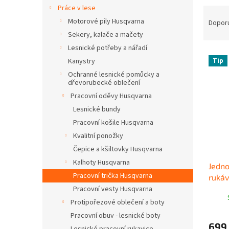
n
Práce v lese
Ř
e
a
Motorové pily Husqvarna
Dopor
l
z
Sekery, kalače a mačety
e
Lesnické potřeby a nářadí
V
n
Kanystry
Tip
ý
í
Ochranné lesnické pomůcky a
p
p
dřevorubecké oblečení
i
r
Pracovní oděvy Husqvarna
s
o
Lesnické bundy
p
d
r
u
Pracovní košile Husqvarna
o
k
Kvalitní ponožky
d
t
Čepice a kšiltovky Husqvarna
u
ů
Kalhoty Husqvarna
Jedno
k
Pracovní trička Husqvarna
ruká
t
Pracovní vesty Husqvarna
ů
Protipořezové oblečení a boty
Pracovní obuv - lesnické boty
699