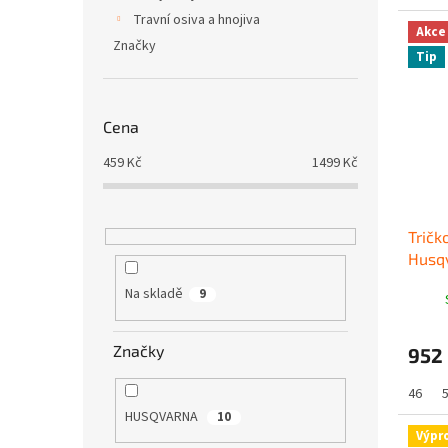
Travní osiva a hnojiva
Akce
Značky
Tip
Cena
459
Kč
1499
Kč
Tričk
Husq
Na skladě
9
Značky
952
46
HUSQVARNA
10
Výpr