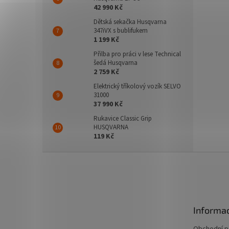
42 990 Kč
Dětská sekačka Husqvarna
347iVX s bublifukem
1 199 Kč
Přilba pro práci v lese Technical
šedá Husqvarna
2 759 Kč
Elektrický tříkolový vozík SELVO
31000
37 990 Kč
Rukavice Classic Grip
HUSQVARNA
119 Kč
Z
á
p
a
t
Informac
í
Obchodní 