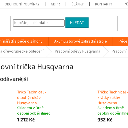
OBCHODNÍ PODMÍNKY
GDPR
ČLÁNKY
KONTAKTY
PŮ
HLEDAT
ní nářadí a péče o záhony
Akumulátorové zahradní stroje
Péče 
 a dřevorubecké oblečení
Pracovní oděvy Husqvarna
Pracovní 
ovní trička Husqvarna
odávanější
Triko Technical -
Tričko Technical 
dlouhý rukáv
krátký rukáv
Husqvarna
Husqvarna
Skladem v Brně –
Skladem v Brně –
osobní odběr ihned
osobní odběr ihn
1 212 Kč
952 Kč