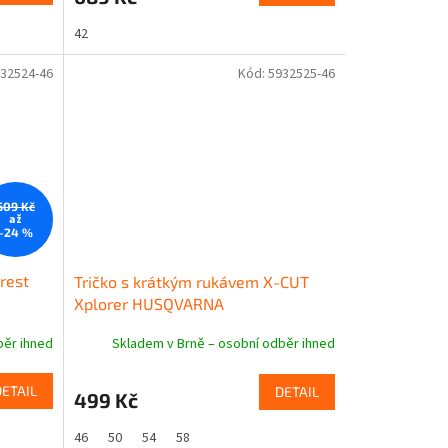
42
32524-46
Kód:
5932525-46
609 Kč
až
–24 %
rest
Tričko s krátkým rukávem X-CUT
Xplorer HUSQVARNA
běr ihned
Skladem v Brně – osobní odběr ihned
DETAIL
DETAIL
499 Kč
46
50
54
58