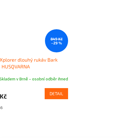
849 Kč
–29 %
 Xplorer dlouhý rukáv Bark
 HUSQVARNA
Skladem v Brně – osobní odběr ihned
DETAIL
 Kč
46
O
v
l