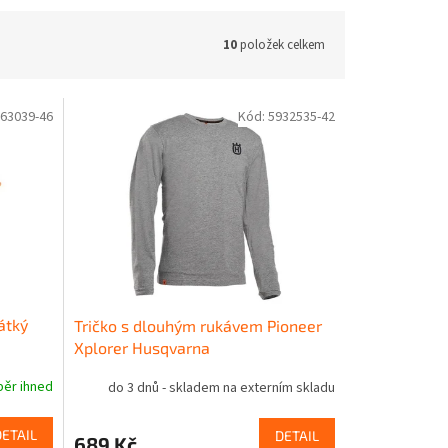
10
položek celkem
63039-46
Kód:
5932535-42
rátký
Tričko s dlouhým rukávem Pioneer
Xplorer Husqvarna
běr ihned
do 3 dnů - skladem na externím skladu
DETAIL
DETAIL
689 Kč