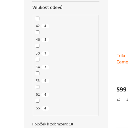
Velikost oděvů
42
4
46
8
50
7
Triko
Camo
54
7
58
6
599
62
4
42
66
4
Položek k zobrazení:
10