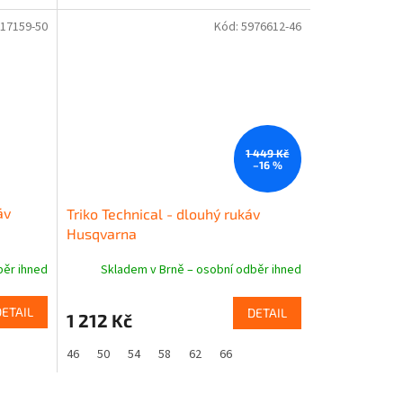
17159-50
Kód:
5976612-46
1 449 Kč
–16 %
áv
Triko Technical - dlouhý rukáv
Husqvarna
běr ihned
Skladem v Brně – osobní odběr ihned
DETAIL
DETAIL
1 212 Kč
46
50
54
58
62
66