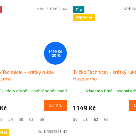
Kód:
5976611-46
Kód:
50
Tip
Výprodej
1 199 Kč
–20 %
o Technical - krátký rukáv
Tričko Technical - krátký ruk
varna
Husqvarna
Skladem v Brně – osobní odběr ihned
Skladem v Brně – osobní od
DETAIL
 Kč
1 149 Kč
50
54
58
62
66
50
58
62
66
Kód:
5932531-42
odej