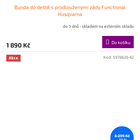
Bunda do deště s prodlouženými zády Functional
Husqvarna
do 3 dnů - skladem na externím skladu
Do košíku
1 890 Kč
Kód:
5976626-42
Akce
6 299 Kč
–13 %