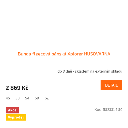
Bunda fleecová pánská Xplorer HUSQVARNA
do 3 dnů - skladem na externím skladu
DETAIL
2 869 Kč
46
50
54
58
62
Kód:
5823314-50
Akce
Výprodej