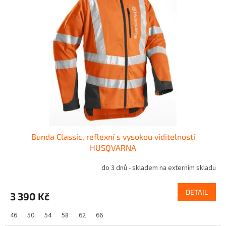
i
s
p
r
o
d
u
k
t
ů
Bunda Classic, reflexní s vysokou viditelností
HUSQVARNA
do 3 dnů - skladem na externím skladu
DETAIL
3 390 Kč
46
50
54
58
62
66