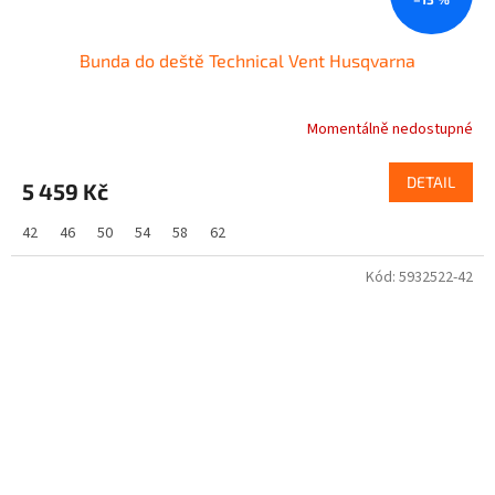
Bunda do deště Technical Vent Husqvarna
Momentálně nedostupné
DETAIL
5 459 Kč
42
46
50
54
58
62
Kód:
5932522-42