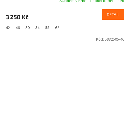
Skladem v Brně – osobní odběr ihned
DETAIL
3 250 Kč
42
46
50
54
58
62
Kód:
5932505-46