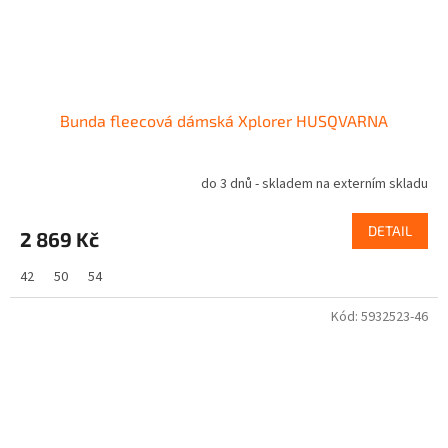
Bunda fleecová dámská Xplorer HUSQVARNA
do 3 dnů - skladem na externím skladu
DETAIL
2 869 Kč
42
50
54
Kód:
5932523-46