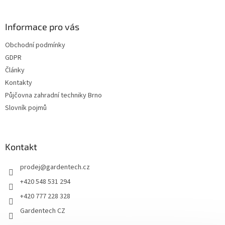
á
c
á
n
í
p
í
p
a
Informace pro vás
r
t
v
Obchodní podmínky
í
k
GDPR
y
v
Články
ý
Kontakty
p
Půjčovna zahradní techniky Brno
i
s
Slovník pojmů
u
Kontakt
prodej
@
gardentech.cz
+420 548 531 294
+420 777 228 328
Gardentech CZ