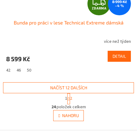
Z
8 999 Kč
–4 %
ZDARMA
D
Bunda pro práci v lese Technical Extreme dámská
A
R
více než týden
M
DETAIL
8 599 Kč
A
42
46
50
NAČÍST 12 DALŠÍCH
S
1
2
t
O
r
24
položek celkem
v
á
l
NAHORU
n
á
k
d
o
v
Z
a