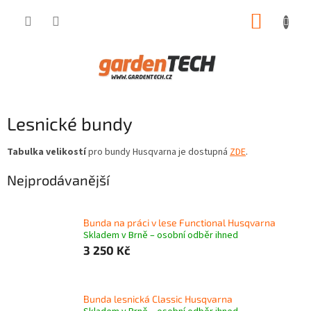
Přejít
NÁKUP
na
obsah
KOŠÍK
Lesnické bundy
Tabulka velikostí
pro bundy Husqvarna je dostupná
ZDE
.
Nejprodávanější
Bunda na práci v lese Functional Husqvarna
Skladem v Brně – osobní odběr ihned
3 250 Kč
Bunda lesnická Classic Husqvarna