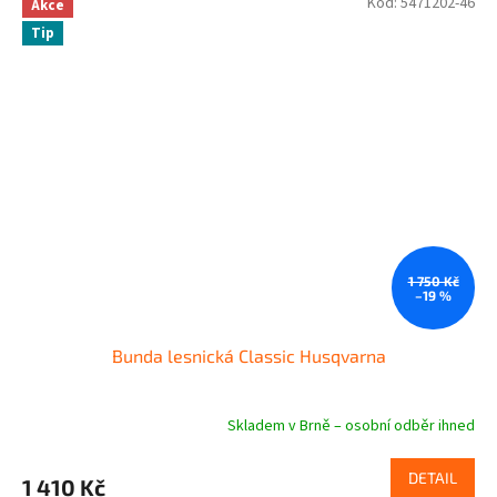
Kód:
5471202-46
Akce
Tip
1 750 Kč
–19 %
Bunda lesnická Classic Husqvarna
Skladem v Brně – osobní odběr ihned
Průměrné
hodnocení
produktu
DETAIL
1 410 Kč
je