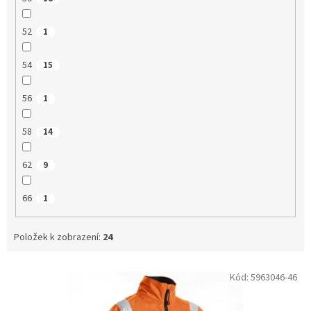
52
1
54
15
56
1
58
14
62
9
66
1
Položek k zobrazení:
24
V
Kód:
5963046-46
ý
p