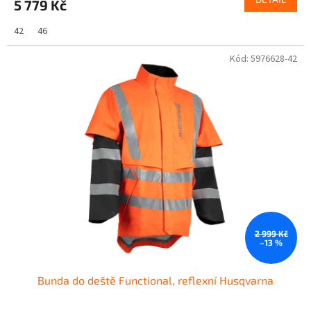
5 779 Kč
42
46
Kód:
5976628-42
2 999 Kč
–13 %
Bunda do deště Functional, reflexní Husqvarna