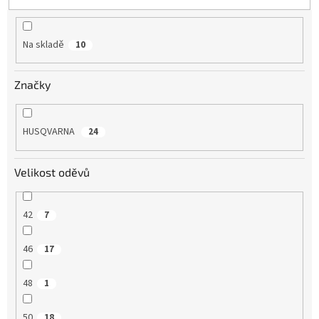
t
ů
Na skladě
10
Značky
HUSQVARNA
24
Velikost oděvů
42
7
46
17
48
1
50
18