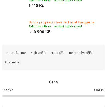
Skladem v Brně – osobní odběr ihned
1 410 Kč
Bunda pro práci v lese Technical Husqvarna
Skladem v Brně – osobní odběr ihned
4 990 Kč
od
Ř
a
Doporučujeme
Nejlevnější
Nejdražší
Nejprodávanější
z
e
Abecedně
n
í
p
Cena
r
o
1350
Kč
8599
Kč
d
u
k