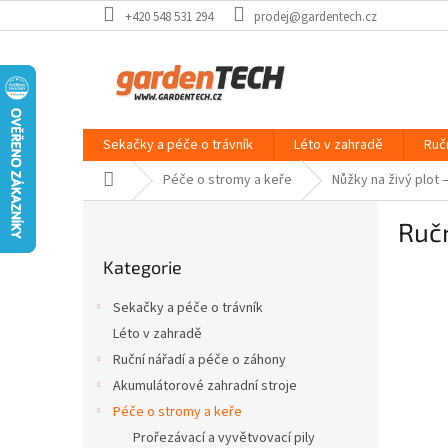
Přejít
+420 548 531 294
prodej@gardentech.cz
na
obsah
Sekačky a péče o trávník
Léto v zahradě
Ruč
Domů
Péče o stromy a keře
Nůžky na živý plot 
P
Ručn
o
Přeskočit
s
Kategorie
kategorie
t
r
Sekačky a péče o trávník
a
Léto v zahradě
n
Ruční nářadí a péče o záhony
n
í
Akumulátorové zahradní stroje
p
Péče o stromy a keře
a
Prořezávací a vyvětvovací pily