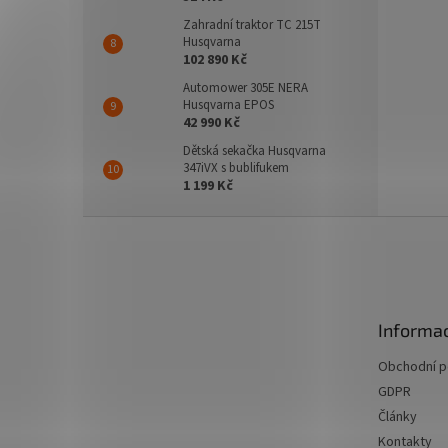
Zahradní traktor TC 215T
Husqvarna
102 890 Kč
Automower 305E NERA
Husqvarna EPOS
42 990 Kč
Dětská sekačka Husqvarna
347iVX s bublifukem
1 199 Kč
Z
á
p
a
t
Informac
í
Obchodní 
GDPR
Články
Kontakty