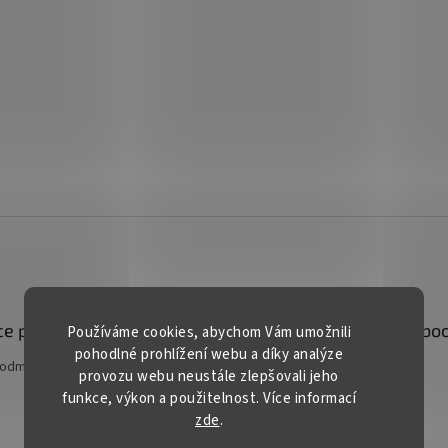
e pro vás
Kontakt
Facebo
Používáme cookies, abychom Vám umožnili
pohodlné prohlížení webu a díky analýze
podmínky
prodej
@
gardentech.cz
provozu webu neustále zlepšovali jeho
funkce, výkon a použitelnost. Více informací
+420 548 531 294
zde
.
+420 777 228 328