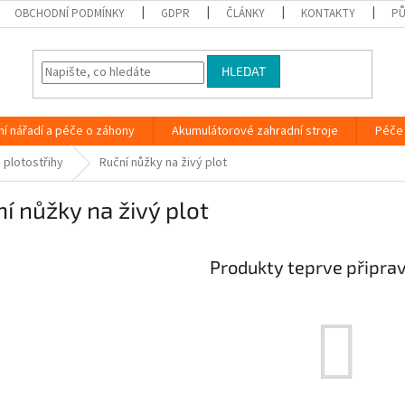
OBCHODNÍ PODMÍNKY
GDPR
ČLÁNKY
KONTAKTY
PŮ
HLEDAT
ní nářadí a péče o záhony
Akumulátorové zahradní stroje
Péče 
– plotostřihy
Ruční nůžky na živý plot
í nůžky na živý plot
Produkty teprve připra