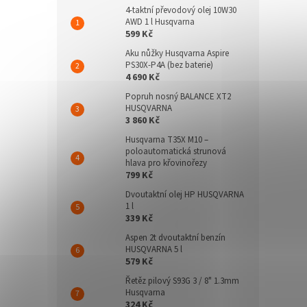
4-taktní převodový olej 10W30
AWD 1 l Husqvarna
599 Kč
Aku nůžky Husqvarna Aspire
PS30X-P4A (bez baterie)
4 690 Kč
Popruh nosný BALANCE XT2
HUSQVARNA
3 860 Kč
Husqvarna T35X M10 –
poloautomatická strunová
hlava pro křovinořezy
799 Kč
Dvoutaktní olej HP HUSQVARNA
1 l
339 Kč
Aspen 2t dvoutaktní benzín
HUSQVARNA 5 l
579 Kč
Řetěz pilový S93G 3 / 8" 1.3mm
Husqvarna
324 Kč