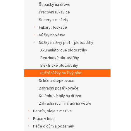
n
Štípačky na dřevo
e
Pracovní rukavice
l
Sekery a mačety
Fukary, foukače
Nůžky na větve
Nůžky na živý plot – plotostřihy
Akumulátorové plotostřihy
Benzínové plotostřihy
Elektrické plotostřihy
Ruční nůžky na živý plot
Drtiče a štěpkovače
Zahradní postřikovače
Kolébkové pily na dřevo
Zahradní ruční nářadí na větve
Benzín, oleje a maziva
Práce v lese
Péče o dům a pozemek