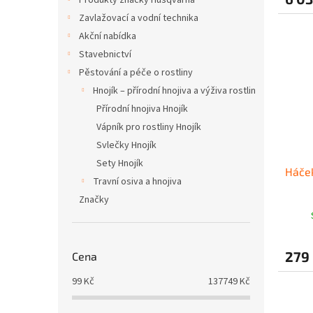
Produkty značky Husqvarna
Zavlažovací a vodní technika
Akční nabídka
Stavebnictví
Pěstování a péče o rostliny
Hnojík – přírodní hnojiva a výživa rostlin
Přírodní hnojiva Hnojík
Vápník pro rostliny Hnojík
Svlečky Hnojík
Sety Hnojík
Háček
Travní osiva a hnojiva
Značky
279
Cena
99
Kč
137749
Kč