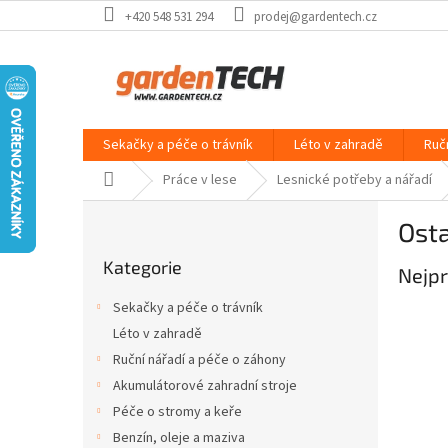
Přejít
+420 548 531 294
prodej@gardentech.cz
na
obsah
Sekačky a péče o trávník
Léto v zahradě
Ruč
Domů
Práce v lese
Lesnické potřeby a nářadí
P
Osta
o
Přeskočit
s
Kategorie
kategorie
Nejpr
t
r
Sekačky a péče o trávník
a
Léto v zahradě
n
Ruční nářadí a péče o záhony
n
í
Akumulátorové zahradní stroje
p
Péče o stromy a keře
a
Benzín, oleje a maziva