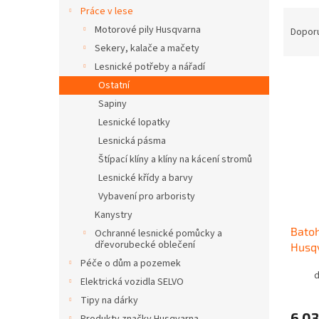
n
Práce v lese
Ř
e
a
Motorové pily Husqvarna
Dopor
l
z
Sekery, kalače a mačety
e
Lesnické potřeby a nářadí
V
n
Ostatní
ý
í
Sapiny
p
p
Lesnické lopatky
i
r
s
o
Lesnická pásma
p
d
Štípací klíny a klíny na kácení stromů
r
u
Lesnické křídy a barvy
o
k
Vybavení pro arboristy
d
t
Kanystry
u
ů
Batoh
k
Ochranné lesnické pomůcky a
dřevorubecké oblečení
Husq
t
Péče o dům a pozemek
ů
d
Elektrická vozidla SELVO
Tipy na dárky
6 03