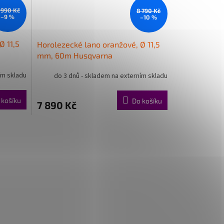
 990 Kč
8 790 Kč
–9 %
–10 %
Ø 11,5
Horolezecké lano oranžové, Ø 11,5
mm, 60m Husqvarna
ím skladu
do 3 dnů - skladem na externím skladu
 košíku
Do košíku
7 890 Kč