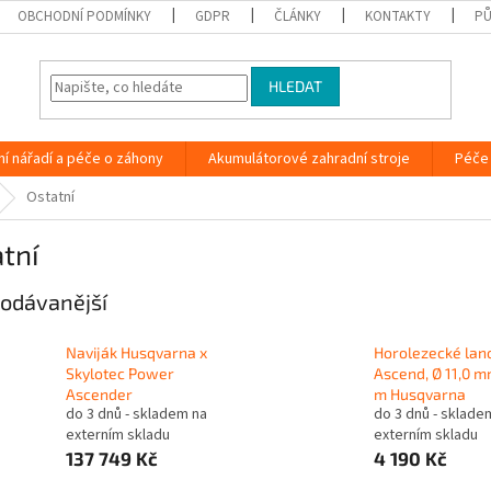
OBCHODNÍ PODMÍNKY
GDPR
ČLÁNKY
KONTAKTY
PŮ
HLEDAT
ní nářadí a péče o záhony
Akumulátorové zahradní stroje
Péče 
Ostatní
tní
odávanější
Naviják Husqvarna x
Horolezecké lan
Skylotec Power
Ascend, Ø 11,0 m
Ascender
m Husqvarna
do 3 dnů - skladem na
do 3 dnů - sklade
externím skladu
externím skladu
137 749 Kč
4 190 Kč