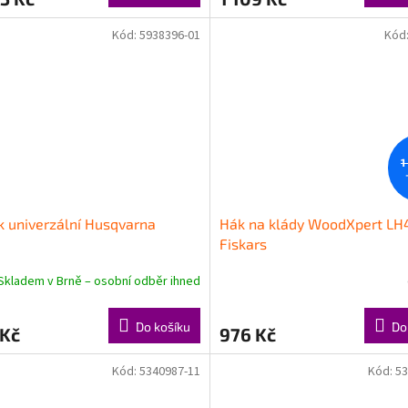
Kód:
5938396-01
Kód
1
 univerzální Husqvarna
Hák na klády WoodXpert LH
Fiskars
Skladem v Brně – osobní odběr ihned
Do košíku
Do
 Kč
976 Kč
Kód:
5340987-11
Kód:
53