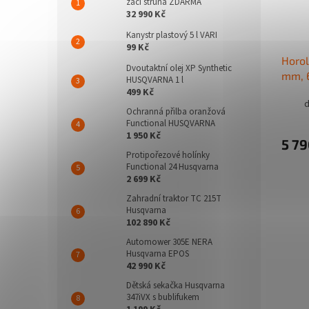
žací struna ZDARMA
32 990 Kč
Kanystr plastový 5 l VARI
99 Kč
Horol
Dvoutaktní olej XP Synthetic
mm, 
HUSQVARNA 1 l
499 Kč
d
Ochranná přilba oranžová
Functional HUSQVARNA
1 950 Kč
5 79
Protipořezové holínky
Functional 24 Husqvarna
2 699 Kč
Zahradní traktor TC 215T
Husqvarna
102 890 Kč
Automower 305E NERA
Husqvarna EPOS
42 990 Kč
Dětská sekačka Husqvarna
347iVX s bublifukem