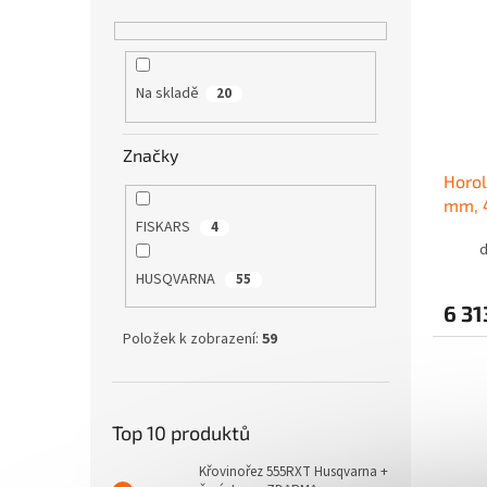
Na skladě
20
Značky
Horol
mm, 
FISKARS
4
d
HUSQVARNA
55
6 31
Položek k zobrazení:
59
Top 10 produktů
Křovinořez 555RXT Husqvarna +