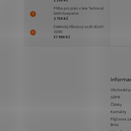
1 199 Kč
Přilba pro práci v lese Technical
šedá Husqvarna
2 759 Kč
Elektrický tříkolový vozík SELVO
31000
37 990 Kč
Z
á
p
a
t
Informac
í
Obchodní 
GDPR
Články
Kontakty
Půjčovna za
Brno