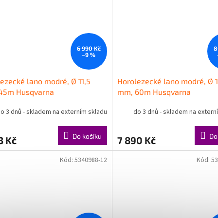
6 990 Kč
8
–9 %
ezecké lano modré, Ø 11,5
Horolezecké lano modré, Ø 1
45m Husqvarna
mm, 60m Husqvarna
o 3 dnů - skladem na externím skladu
do 3 dnů - skladem na extern
Do košíku
Do
3 Kč
7 890 Kč
Kód:
5340988-12
Kód:
53