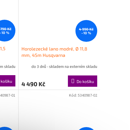
 790 Kč
4 990 Kč
–10 %
–10 %
1,5
Horolezecké lano modré, Ø 11,8
mm, 45m Husqvarna
ím skladu
do 3 dnů - skladem na externím skladu
 košíku
Do košíku
4 490 Kč
40987-01
Kód:
5340987-02