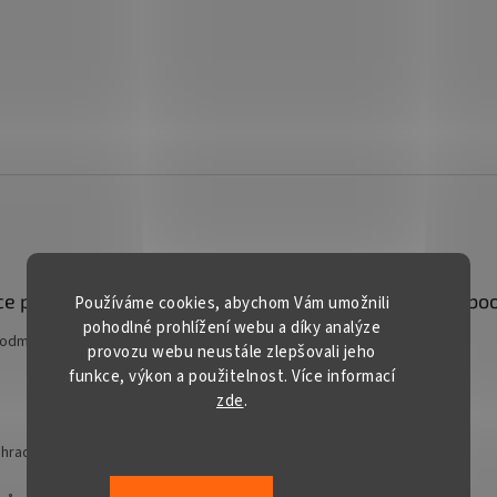
p
í
r
v
k
y
v
ý
p
i
s
u
e pro vás
Kontakt
Facebo
Používáme cookies, abychom Vám umožnili
pohodlné prohlížení webu a díky analýze
podmínky
prodej
@
gardentech.cz
provozu webu neustále zlepšovali jeho
funkce, výkon a použitelnost. Více informací
+420 548 531 294
zde
.
+420 777 228 328
Gardentech CZ
hradní techniky