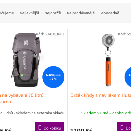
učujeme
Nejlevnější
Nejdražší
Nejprodávanější
Abecedně
Kód:
5341018-01
Kód:
59
6 490 Kč
1
–7 %
 na vybavení 70 litrů
Držák křídy s navijákem Hus
varna
o 3 dnů - skladem na externím skladu
Skladem v Brně – osobní od
Do košíku
Do
5 Kč
1 109 Kč