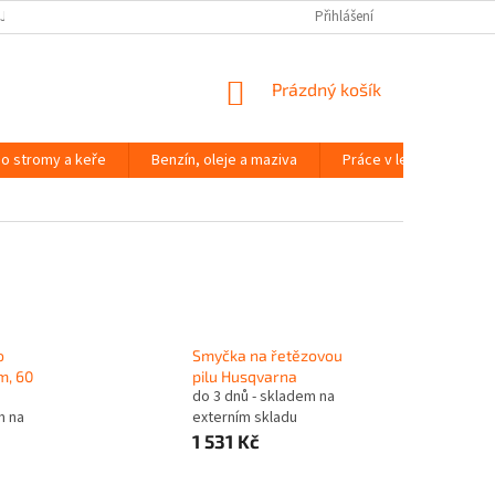
JČOVNA ZAHRADNÍ TECHNIKY BRNO
SLOVNÍK POJMŮ
Přihlášení
NÁKUPNÍ
Prázdný košík
KOŠÍK
o stromy a keře
Benzín, oleje a maziva
Práce v lese
Péč
o
Smyčka na řetězovou
m, 60
pilu Husqvarna
do 3 dnů - skladem na
m na
externím skladu
1 531 Kč