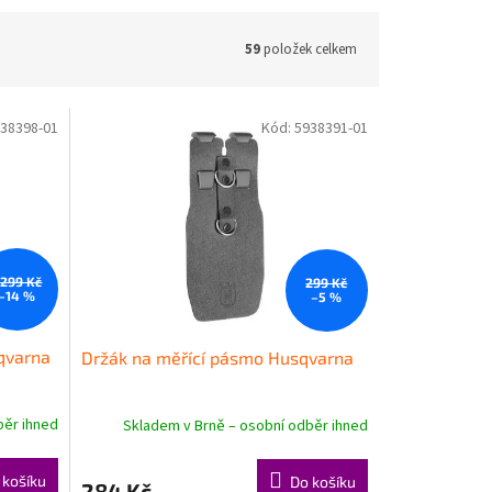
59
položek celkem
38398-01
Kód:
5938391-01
 299 Kč
299 Kč
–14 %
–5 %
qvarna
Držák na měřící pásmo Husqvarna
běr ihned
Skladem v Brně – osobní odběr ihned
 košíku
Do košíku
284 Kč