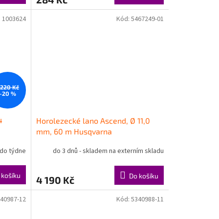
:
1003624
Kód:
5467249-01
 220 Kč
–20 %
4
Horolezecké lano Ascend, Ø 11,0
mm, 60 m Husqvarna
do týdne
do 3 dnů - skladem na externím skladu
 košíku
Do košíku
4 190 Kč
40987-12
Kód:
5340988-11