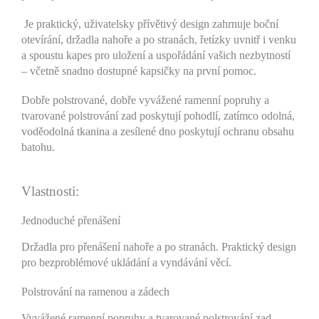
Je praktický, uživatelsky přívětivý design zahrnuje boční
otevírání, držadla nahoře a po stranách, řetízky uvnitř i venku
a spoustu kapes pro uložení a uspořádání vašich nezbytností
– včetně snadno dostupné kapsičky na první pomoc.
Dobře polstrované, dobře vyvážené ramenní popruhy a
tvarované polstrování zad poskytují pohodlí, zatímco odolná,
voděodolná tkanina a zesílené dno poskytují ochranu obsahu
batohu.
Vlastnosti:
Jednoduché přenášení
Držadla pro přenášení nahoře a po stranách. Praktický design
pro bezproblémové ukládání a vyndávání věcí.
Polstrování na ramenou a zádech
Vyvážené ramenní popruhy a tvarované polstrování zad