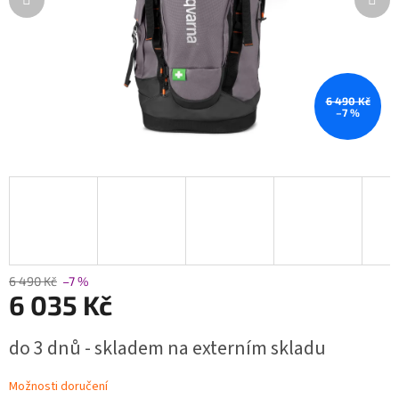
6 490 Kč
–7 %
6 490 Kč
–7 %
6 035 Kč
Měrná
do 3 dnů - skladem na externím skladu
cena:
Možnosti doručení