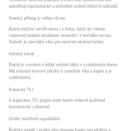
umožňují ergonomické a pohodlné nošení těžkých nákladů.
Snadný přístup k vašim věcem
Batoh můžete otevřít shora i z boku, takže ke všemu
vybavení snadno dosáhnete zespodu i z bočního otvoru.
Nahoře je speciální víko pro správné uložení helmy.
Odolný batoh
Batoh je vyroben z lehké odolné látky s vyztuženým dnem.
Má robustní kovové přezky k uzavření víka a kapes a je
voděodolný.
Kapacita 70 l
S kapacitou 70 l pojme tento batoh veškeré potřebné
horolezecké vybavení.
Dobře navržené uspořádání
Řetízky uvnitř i venku plus spousta kapes pro uložení a