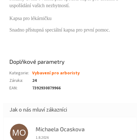
uspořádání vašich nezbytností.
Kapsa pro lékárničku
Snadno přístupná speciální kapsa pro první pomoc.
Doplňkové parametry
Kategorie
:
Vybavení pro arboristy
Záruka
:
24
EAN
:
7392930879966
Michaela Ocaskova
MO
Hodnocení obchodu je 5 z 5 hvězdiček.
1.8.2026