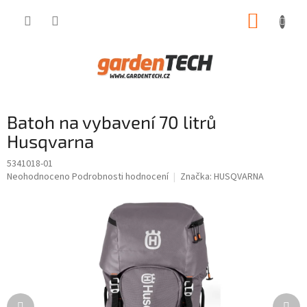
Přejít
NÁKUP
na
obsah
KOŠÍK
Batoh na vybavení 70 litrů
Husqvarna
5341018-01
Průměrné
Neohodnoceno
Podrobnosti hodnocení
Značka:
HUSQVARNA
hodnocení
produktu
je
0,0
z
5
hvězdiček.