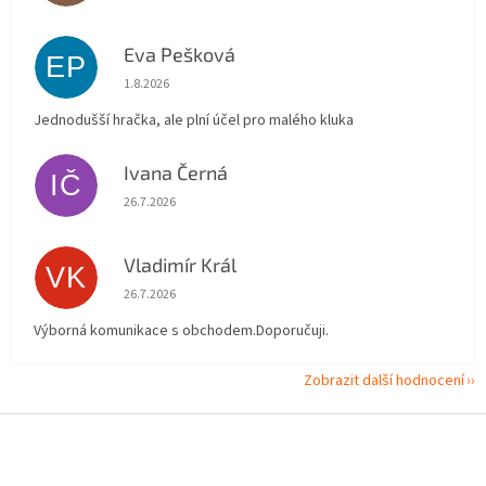
Eva Pešková
EP
Hodnocení obchodu je 5 z 5 hvězdiček.
1.8.2026
Jednodušší hračka, ale plní účel pro malého kluka
Ivana Černá
IČ
Hodnocení obchodu je 5 z 5 hvězdiček.
26.7.2026
Vladimír Král
VK
Hodnocení obchodu je 5 z 5 hvězdiček.
26.7.2026
Výborná komunikace s obchodem.Doporučuji.
Zobrazit další hodnocení
Z
á
p