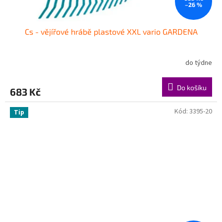
–26 %
Cs - vějířové hrábě plastové XXL vario GARDENA
do týdne
Do košíku
683 Kč
Kód:
3395-20
Tip