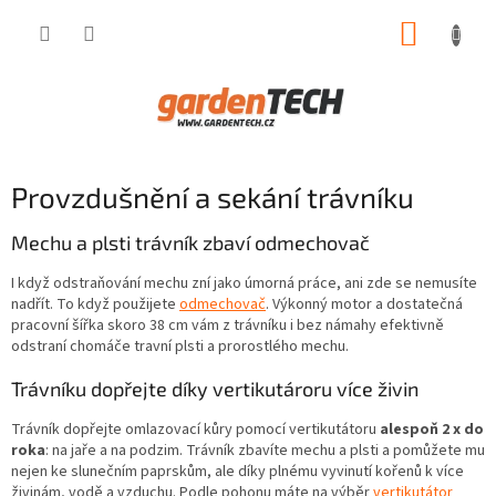
Přejít
NÁKUP
na
obsah
KOŠÍK
Provzdušnění a sekání trávníku
Mechu a plsti trávník zbaví odmechovač
I když odstraňování mechu zní jako úmorná práce, ani zde se nemusíte
nadřít. To když použijete
odmechovač
. Výkonný motor a dostatečná
pracovní šířka skoro 38 cm vám z trávníku i bez námahy efektivně
odstraní chomáče travní plsti a prorostlého mechu.
Trávníku dopřejte díky vertikutároru více živin
Trávník dopřejte omlazovací kůry pomocí vertikutátoru
alespoň 2 x do
roka
: na jaře a na podzim. Trávník zbavíte mechu a plsti a pomůžete mu
nejen ke slunečním paprskům, ale díky plnému vyvinutí kořenů k více
živinám, vodě a vzduchu. Podle pohonu máte na výběr
vertikutátor