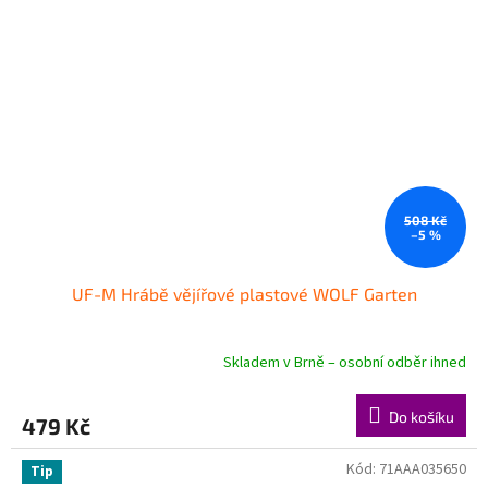
508 Kč
–5 %
UF-M Hrábě vějířové plastové WOLF Garten
Skladem v Brně – osobní odběr ihned
Do košíku
479 Kč
Kód:
71AAA035650
Tip