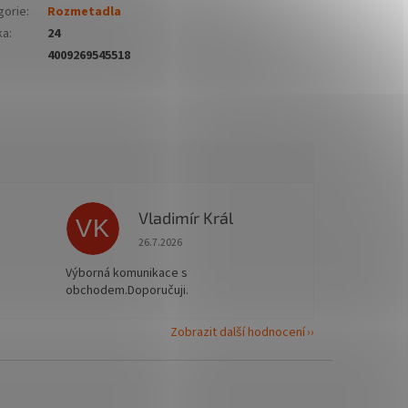
gorie
:
Rozmetadla
ka
:
24
4009269545518
Vladimír Král
VK
 5 z 5 hvězdiček.
Hodnocení obchodu je 5 z 5 hvězdiček.
26.7.2026
Výborná komunikace s
obchodem.Doporučuji.
Zobrazit další hodnocení