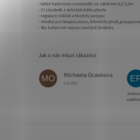
- lehké bateriové rozmetadlo se záběrem 0,5-2,5m
- 3 l zásobník z antistatického plastu
- regulace otáček a hustoty posypu
- vhodný pro hnojivo,osivo, křemičitý písek,posypovou
- 4ks baterii AA nejsou součástí dodávky
Michaela Ocaskova
MO
E
Hodnocení obchodu je 5 z 5 hvězdiček.
1.8.2026
Jednodu
malého
Z
á