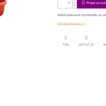
Přidat do koš
lehké bateriové rozmetadlo se záb
Detailní informace
TISK
ZEPTAT SE
H