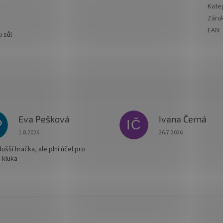
Kate
Záru
EAN
:
 sůl
Eva Pešková
Ivana Černá
P
IČ
Hodnocení obchodu je 5 z 5 hvězdiček.
Hodnocení obchodu je
1.8.2026
26.7.2026
šší hračka, ale plní účel pro
 kluka