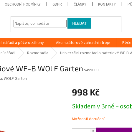
OBCHODNÍ PODMÍNKY
GDPR
ČLÁNKY
KONTAKTY
PŮ
HLEDAT
ní nářadí a péče o záhony
Akumulátorové zahradní stroje
Péče 
ní nářadí
Rozmetadla
Univerzální rozmetadlo bateriové WE-B 
eriové WE-B WOLF Garten
5455000
a:
WOLF Garten
998 Kč
Měrná
Skladem v Brně – oso
cena:
Možnosti doručení