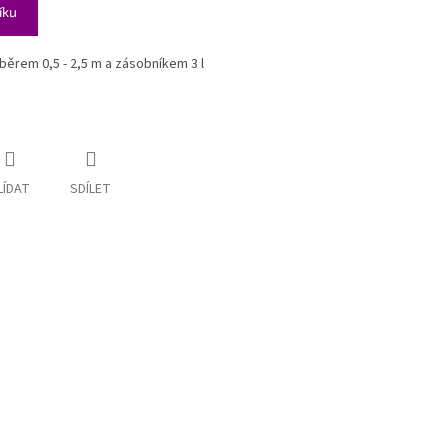
íku
ěrem 0,5 - 2,5 m a zásobníkem 3 l
LÍDAT
SDÍLET