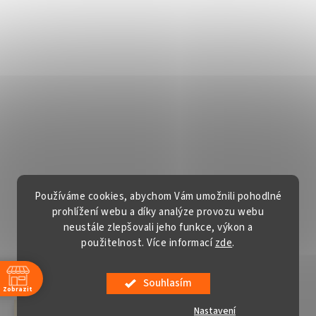
Používáme cookies, abychom Vám umožnili pohodlné
prohlížení webu a díky analýze provozu webu
neustále zlepšovali jeho funkce, výkon a
použitelnost. Více informací
zde
.
Vytvořil Shoptet
Souhlasím
Copyright 2026
Gardentech s.r.o.
. Všechna práva vyhrazena.
Zobrazit
Upravit nastavení cookies
Nastavení
červenec a srpen v sobotu ZAVŘENO