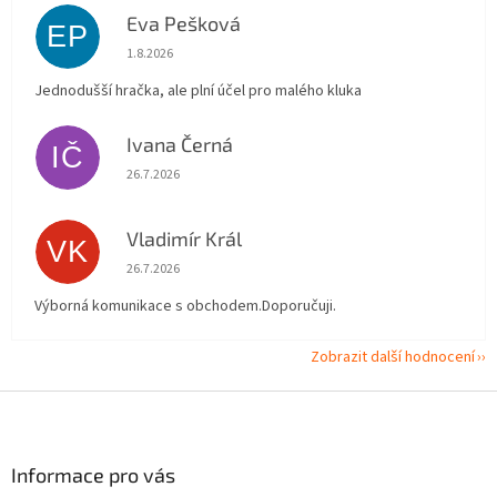
Eva Pešková
EP
Hodnocení obchodu je 5 z 5 hvězdiček.
1.8.2026
Jednodušší hračka, ale plní účel pro malého kluka
Ivana Černá
IČ
Hodnocení obchodu je 5 z 5 hvězdiček.
26.7.2026
Vladimír Král
VK
Hodnocení obchodu je 5 z 5 hvězdiček.
26.7.2026
Výborná komunikace s obchodem.Doporučuji.
Zobrazit další hodnocení
Z
á
p
a
Informace pro vás