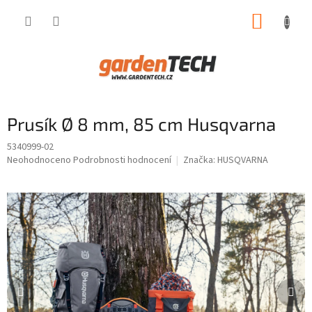
Přejít
NÁKUP
na
obsah
KOŠÍK
Prusík Ø 8 mm, 85 cm Husqvarna
5340999-02
Průměrné
Neohodnoceno
Podrobnosti hodnocení
Značka:
HUSQVARNA
hodnocení
produktu
je
0,0
z
5
hvězdiček.