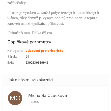
začátečníky.
Prusík je vyroben ze směsi polyesterových a aramidových
vláken, díky čemuž je vysoce odolný proti oděru a teplu a
zároveň nabízí vynikající přilnavost.
Průměr 8 mm. Délka 85 cm.
Doplňkové parametry
Kategorie
:
Vybavení pro arboristy
Záruka
:
24
EAN
:
7392930879942
Michaela Ocaskova
MO
Hodnocení obchodu je 5 z 5 hvězdiček.
1.8.2026