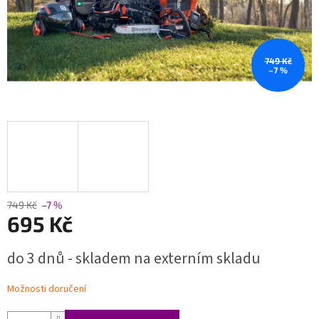
749 Kč
–7 %
749 Kč
–7 %
695 Kč
Měrná
do 3 dnů - skladem na externím skladu
cena:
Možnosti doručení