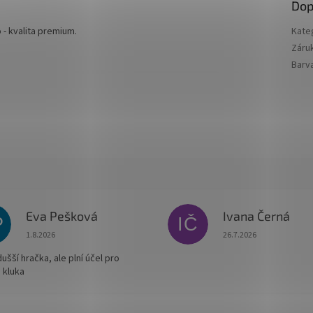
Dop
 - kvalita premium.
Kate
Záru
Barv
Eva Pešková
Ivana Černá
P
IČ
Hodnocení obchodu je 5 z 5 hvězdiček.
Hodnocení obchodu je
1.8.2026
26.7.2026
šší hračka, ale plní účel pro
 kluka