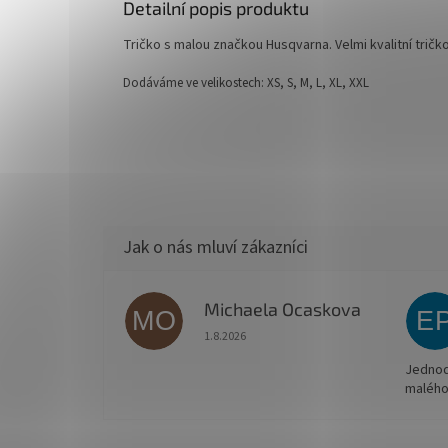
Detailní popis produktu
Tričko s malou značkou Husqvarna. Velmi kvalitní tričko
Dodáváme ve velikostech: XS, S, M, L, XL, XXL
Michaela Ocaskova
MO
E
Hodnocení obchodu je 5 z 5 hvězdiček.
1.8.2026
Jednodu
malého