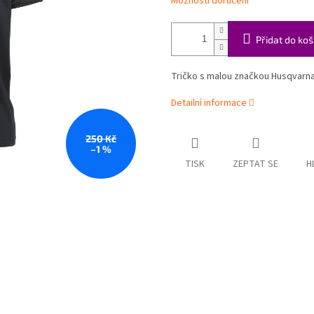
Možnosti doručení
Přidat do koš
Tričko s malou značkou Husqvarna. 
Detailní informace
250 Kč
–1 %
TISK
ZEPTAT SE
H