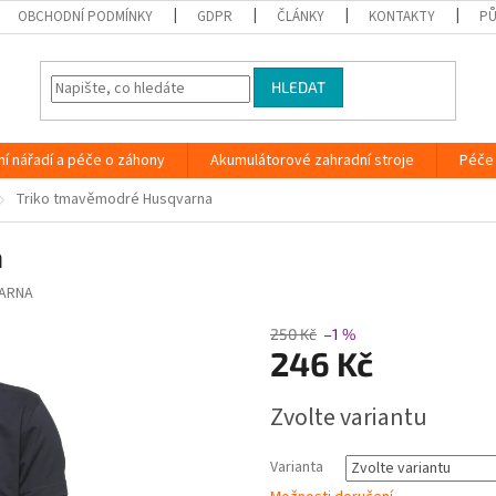
OBCHODNÍ PODMÍNKY
GDPR
ČLÁNKY
KONTAKTY
PŮ
HLEDAT
ní nářadí a péče o záhony
Akumulátorové zahradní stroje
Péče 
Triko tmavěmodré Husqvarna
a
ARNA
250 Kč
–1 %
246 Kč
Měrná
Zvolte variantu
cena:
Varianta