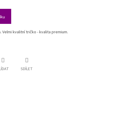
íku
Velmi kvalitní tričko - kvalita premium.
LÍDAT
SDÍLET