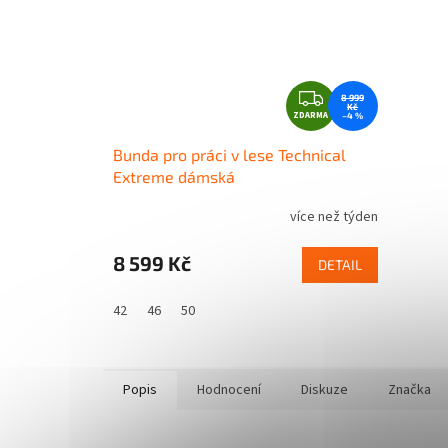
Z
8 999
Kč
ZDARMA
D
–4 %
A
Bunda pro práci v lese Technical
R
Extreme dámská
M
A
více než týden
8 599 Kč
DETAIL
42
46
50
Popis
Hodnocení
Diskuze
Značka