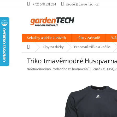
Přejít
+420 548 531 294
prodej@gardentech.cz
na
obsah
Sekačky a péče o trávník
Léto v zahradě
Ruč
Domů
Tipy na dárky
Pracovní trička a košile
Triko tmavěmodré Husqvarn
Průměrné
Neohodnoceno
Podrobnosti hodnocení
Značka:
HUSQV
hodnocení
produktu
je
0,0
z
5
hvězdiček.