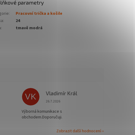
lňkové parametry
gorie
:
Pracovní trička a košile
ka
:
24
a
:
tmavě modrá
Vladimír Král
VK
 5 z 5 hvězdiček.
Hodnocení obchodu je 5 z 5 hvězdiček.
26.7.2026
Výborná komunikace s
obchodem.Doporučuji.
Zobrazit další hodnocení