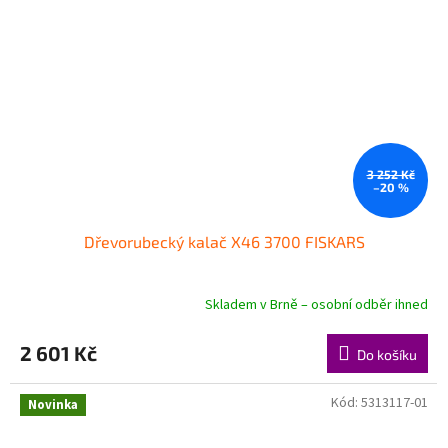
3 252 Kč
–20 %
Dřevorubecký kalač X46 3700 FISKARS
Skladem v Brně – osobní odběr ihned
2 601 Kč
Do košíku
Kód:
5313117-01
Novinka