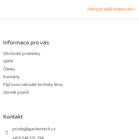
Zobrazit další hodnocení
Z
á
p
a
Informace pro vás
t
Obchodní podmínky
í
GDPR
Články
Kontakty
Půjčovna zahradní techniky Brno
Slovník pojmů
Kontakt
prodej
@
gardentech.cz
+420 548 531 294