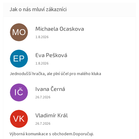
Michaela Ocaskova
MO
Hodnocení obchodu je 5 z 5 hvězdiček.
1.8.2026
Eva Pešková
EP
Hodnocení obchodu je 5 z 5 hvězdiček.
1.8.2026
Jednodušší hračka, ale plní účel pro malého kluka
Ivana Černá
IČ
Hodnocení obchodu je 5 z 5 hvězdiček.
26.7.2026
Vladimír Král
VK
Hodnocení obchodu je 5 z 5 hvězdiček.
26.7.2026
Výborná komunikace s obchodem.Doporučuji.