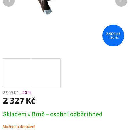
2 909 Kč
–20 %
2 909 Kč
–20 %
2 327 Kč
Měrná
Skladem v Brně – osobní odběr ihned
cena:
Možnosti doručení