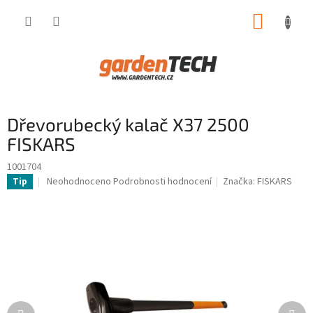
Přejít
NÁKUP
na
obsah
KOŠÍK
Dřevorubecký kalač X37 2500
FISKARS
1001704
Průměrné
Neohodnoceno
Podrobnosti hodnocení
Značka:
FISKARS
Tip
hodnocení
produktu
je
0,0
z
5
hvězdiček.