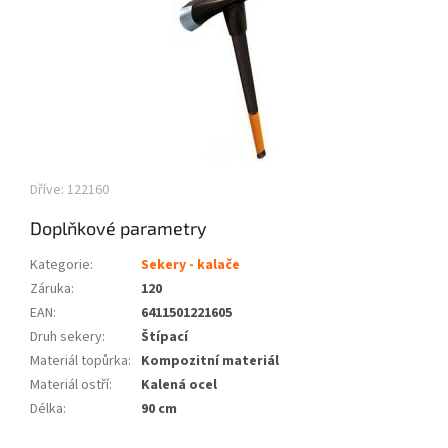
Dříve: 122160
Doplňkové parametry
Kategorie
:
Sekery - kalače
Záruka
:
120
EAN
:
6411501221605
Druh sekery
:
Štípací
Materiál topůrka
:
Kompozitní materiál
Materiál ostří
:
Kalená ocel
Délka
:
90 cm