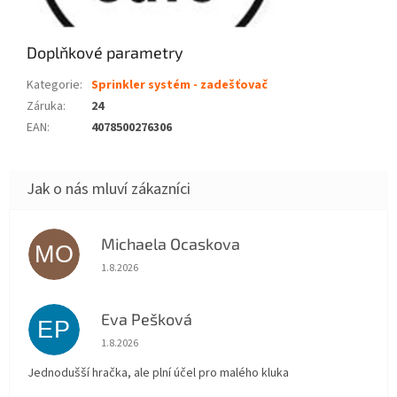
Doplňkové parametry
Kategorie
:
Sprinkler systém - zadešťovač
Záruka
:
24
EAN
:
4078500276306
Michaela Ocaskova
MO
Hodnocení obchodu je 5 z 5 hvězdiček.
1.8.2026
Eva Pešková
EP
Hodnocení obchodu je 5 z 5 hvězdiček.
1.8.2026
Jednodušší hračka, ale plní účel pro malého kluka