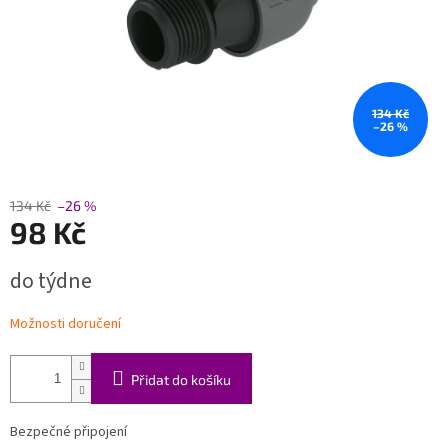
134 Kč
–26 %
134 Kč
–26 %
98 Kč
Měrná
do týdne
cena:
Možnosti doručení
Přidat do košíku
Bezpečné připojení