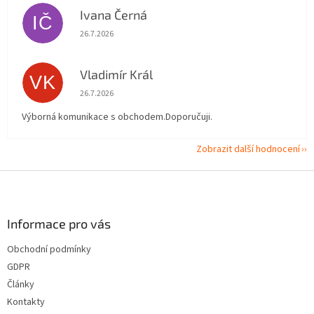
Ivana Černá
IČ
Hodnocení obchodu je 5 z 5 hvězdiček.
26.7.2026
Vladimír Král
VK
Hodnocení obchodu je 5 z 5 hvězdiček.
26.7.2026
Výborná komunikace s obchodem.Doporučuji.
Zobrazit další hodnocení
Z
á
p
a
Informace pro vás
t
Obchodní podmínky
í
GDPR
Články
Kontakty