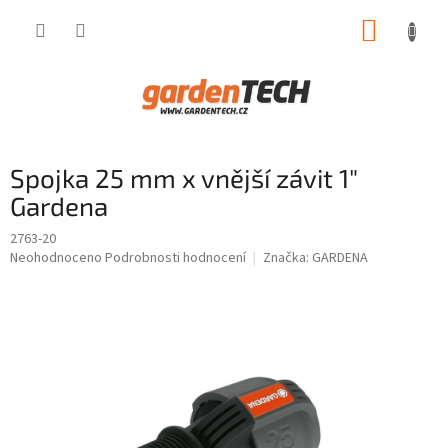
Přejít
NÁKUP
na
obsah
KOŠÍK
Spojka 25 mm x vnější závit 1"
Gardena
2763-20
Průměrné
Neohodnoceno
Podrobnosti hodnocení
Značka:
GARDENA
hodnocení
produktu
je
0,0
z
5
hvězdiček.