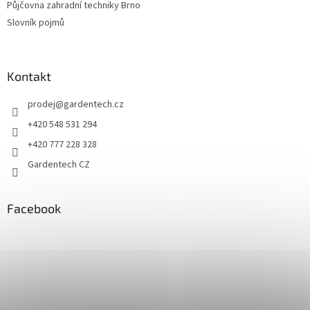
Půjčovna zahradní techniky Brno
Slovník pojmů
Kontakt
prodej
@
gardentech.cz
+420 548 531 294
+420 777 228 328
Gardentech CZ
Facebook