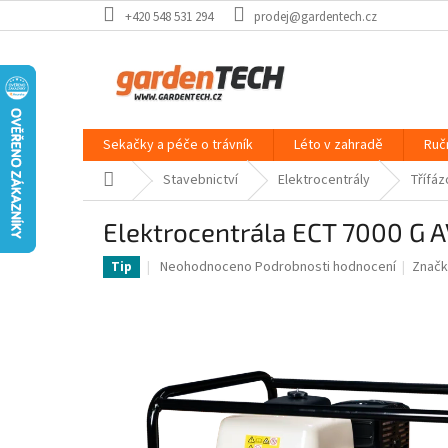
Přejít
+420 548 531 294
prodej@gardentech.cz
na
obsah
Sekačky a péče o trávník
Léto v zahradě
Ruč
Domů
Stavebnictví
Elektrocentrály
Třífáz
Elektrocentrála ECT 7000 G
Průměrné
Neohodnoceno
Podrobnosti hodnocení
Značk
Tip
hodnocení
produktu
je
0,0
z
5
hvězdiček.