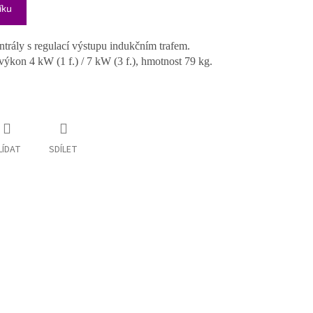
íku
ntrály s regulací výstupu indukčním trafem.
kon 4 kW (1 f.) / 7 kW (3 f.), hmotnost 79 kg.
LÍDAT
SDÍLET