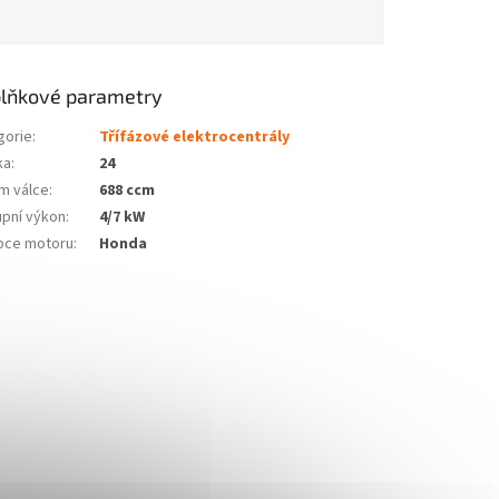
lňkové parametry
gorie
:
Třífázové elektrocentrály
ka
:
24
m válce
:
688 ccm
upní výkon
:
4/7 kW
bce motoru
:
Honda