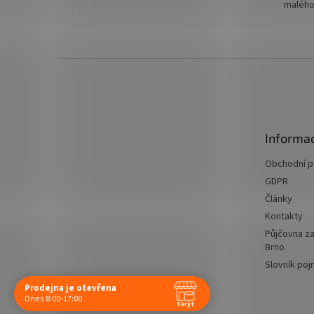
malého
Z
á
p
a
t
Informac
í
Obchodní 
GDPR
Články
Kontakty
Půjčovna za
Brno
Slovník po
Prodejna je otevřena
Navštivte nás osobně
Dnes 8:00-17:00
Skrýt