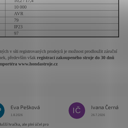
10,2 / 17,4
10 000
AVR
79
IP23
97
ch v síti registrovaných prodejců je možnost prodloužit záruční
ínek, především však
registrací zakoupeného stroje do 30 dnů
mportéra www.hondastroje.cz
Eva Pešková
Ivana Černá
P
IČ
Hodnocení obchodu je 5 z 5 hvězdiček.
Hodnocení obchodu je
1.8.2026
26.7.2026
šší hračka, ale plní účel pro