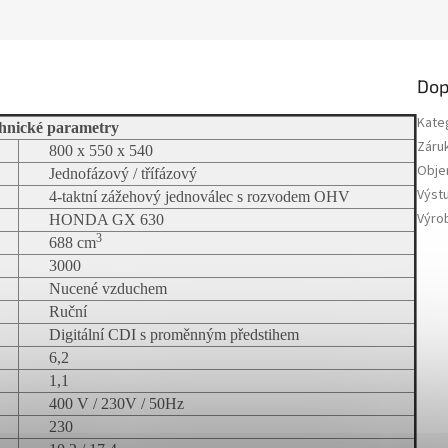
Dop
Kate
hnické parametry
Záru
800 x 550 x 540
Obje
Jednofázový / třífázový
Výst
4-taktní zážehový jednoválec s rozvodem OHV
Výro
HONDA GX 630
3
688 cm
3000
Nucené vzduchem
Ruční
Digitální CDI s proměnným předstihem
6,2
1,1
400 V / 230V / 50Hz
230