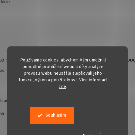
 kluka
e pro vás
Kontakt
Facebo
Používáme cookies, abychom Vám umožnili
pohodlné prohlížení webu a díky analýze
podmínky
prodej
@
gardentech.cz
provozu webu neustále zlepšovali jeho
funkce, výkon a použitelnost. Více informací
+420 548 531 294
zde
.
+420 777 228 328
Gardentech CZ
hradní techniky
jmů
Souhlasím