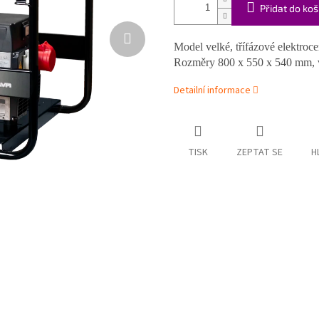
Přidat do koš
Model velké, třífázové elektroce
Rozměry 800 x 550 x 540 mm, vý
Detailní informace
TISK
ZEPTAT SE
H