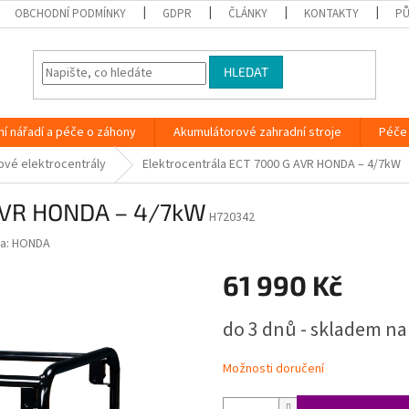
OBCHODNÍ PODMÍNKY
GDPR
ČLÁNKY
KONTAKTY
PŮ
HLEDAT
ní nářadí a péče o záhony
Akumulátorové zahradní stroje
Péče 
ové elektrocentrály
Elektrocentrála ECT 7000 G AVR HONDA – 4/7kW
 AVR HONDA – 4/7kW
H720342
a:
HONDA
61 990 Kč
Měrná
do 3 dnů - skladem na
cena:
Možnosti doručení