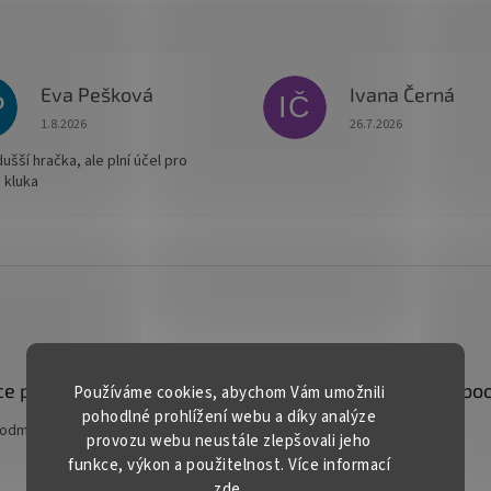
Eva Pešková
Ivana Černá
P
IČ
Hodnocení obchodu je 5 z 5 hvězdiček.
Hodnocení obchodu je
1.8.2026
26.7.2026
šší hračka, ale plní účel pro
 kluka
e pro vás
Kontakt
Facebo
Používáme cookies, abychom Vám umožnili
pohodlné prohlížení webu a díky analýze
podmínky
prodej
@
gardentech.cz
provozu webu neustále zlepšovali jeho
funkce, výkon a použitelnost. Více informací
+420 548 531 294
zde
.