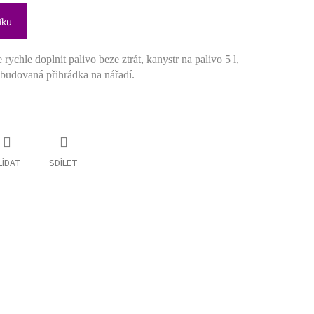
íku
chle doplnit palivo beze ztrát, kanystr na palivo 5 l,
zabudovaná přihrádka na nářadí.
LÍDAT
SDÍLET