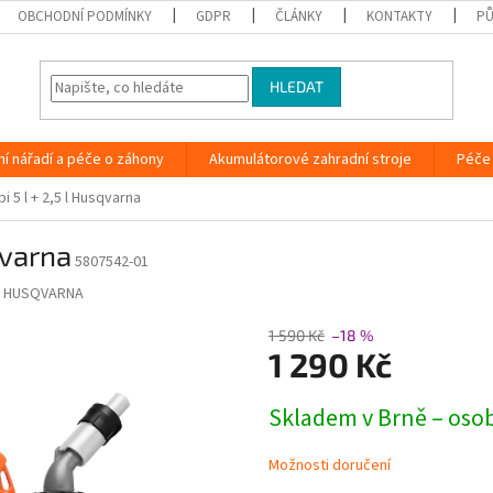
OBCHODNÍ PODMÍNKY
GDPR
ČLÁNKY
KONTAKTY
PŮ
HLEDAT
ní nářadí a péče o záhony
Akumulátorové zahradní stroje
Péče 
 5 l + 2,5 l Husqvarna
qvarna
5807542-01
:
HUSQVARNA
1 590 Kč
–18 %
1 290 Kč
Měrná
Skladem v Brně – oso
cena:
Možnosti doručení