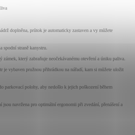
liva
nádrž doplněna, průtok je automaticky zastaven a vy můžete
a spodní straně kanystru.
 zámek, který zabraňuje neočekávanému otevření a úniku paliva.
r je vybaven pružnou přihrádkou na nářadí, kam si můžete uložit
t do parkovací polohy, aby nedošlo k jejich poškození během
í jsou navržena pro optimální ergonomii při zvedání, přenášení a