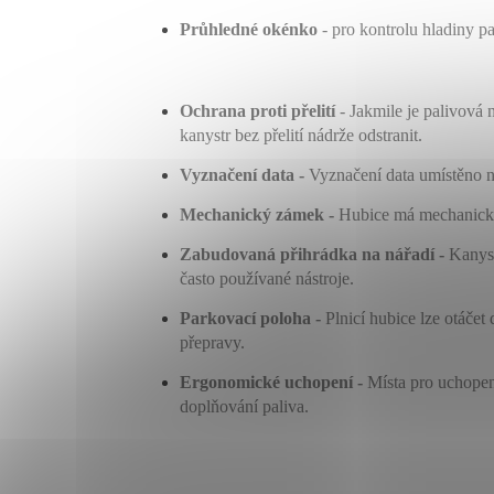
Průhledné okénko
-
pro kontrolu hladiny pa
Ochrana proti přelití
-
Jakmile je palivová 
kanystr bez přelití nádrže odstranit.
Vyznačení data -
Vyznačení data umístěno n
Mechanický zámek -
Hubice má mechanický
Zabudovaná přihrádka na nářadí -
Kanyst
často používané nástroje.
Parkovací poloha -
Plnicí hubice lze otáče
přepravy.
Ergonomické uchopení -
Místa pro uchopen
doplňování paliva.