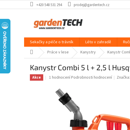
Přejít
+420 548 531 294
prodej@gardentech.cz
na
obsah
Sekačky a péče o trávník
Léto v zahradě
Ruč
Domů
Práce v lese
Kanystry
Kanystr Combi
Kanystr Combi 5 l + 2,5 l Hus
Průměrné
1 hodnocení
Podrobnosti hodnocení
Značka
Akce
hodnocení
produktu
je
5,0
z
5
hvězdiček.