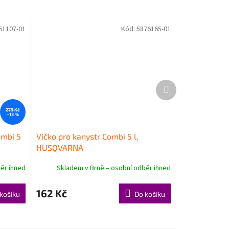
61107-01
Kód:
5876165-01
Další
produkt
279 Kč
–13 %
ombi 5
Víčko pro kanystr Combi 5 l,
HUSQVARNA
ěr ihned
Skladem v Brně – osobní odběr ihned
162 Kč
košíku
Do košíku