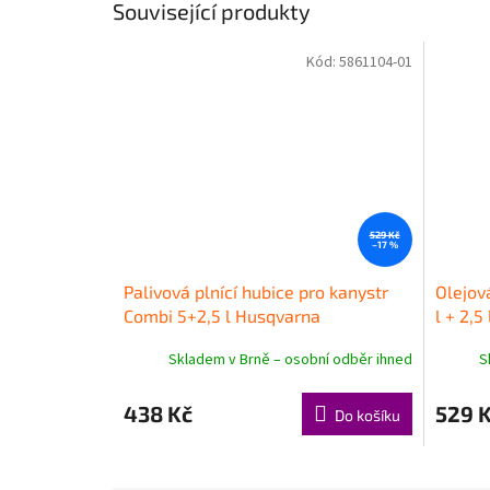
Související produkty
Kód:
5861104-01
529 Kč
–17 %
Palivová plnící hubice pro kanystr
Olejov
Combi 5+2,5 l Husqvarna
l + 2,5
Skladem v Brně – osobní odběr ihned
S
438 Kč
529 
Do košíku