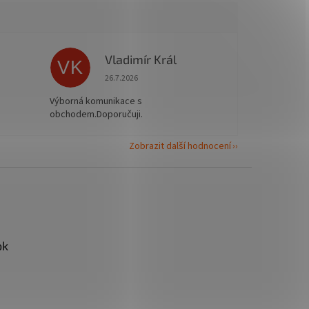
Vladimír Král
VK
 5 z 5 hvězdiček.
Hodnocení obchodu je 5 z 5 hvězdiček.
26.7.2026
Výborná komunikace s
obchodem.Doporučuji.
Zobrazit další hodnocení
ok