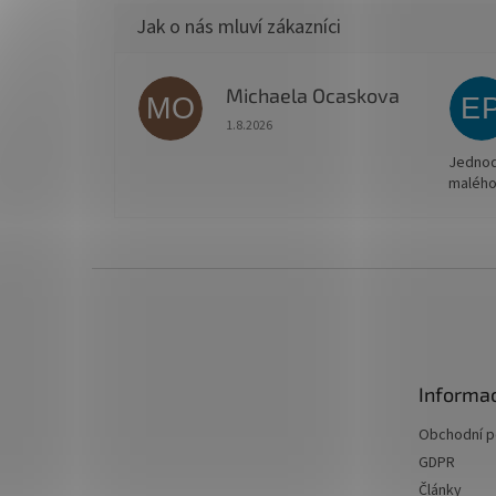
Michaela Ocaskova
MO
E
Hodnocení obchodu je 5 z 5 hvězdiček.
1.8.2026
Jednodu
malého
Z
á
p
a
t
Informac
í
Obchodní 
GDPR
Články