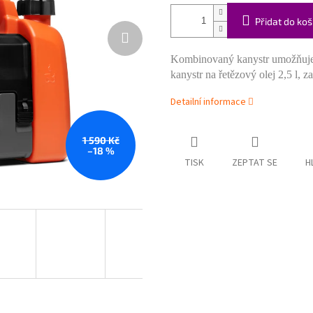
Přidat do koš
Kombinovaný kanystr umožňuje ry
kanystr na řetězový olej 2,5 l, 
Detailní informace
1 590 Kč
–18 %
TISK
ZEPTAT SE
H