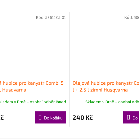
Kód:
5861105-01
Kód:
58
á hubice pro kanystr Combi 5
Olejová hubice pro kanystr C
 l Husqvarna
l + 2,5 l zimní Husqvarna
kladem v Brně – osobní odběr ihned
Skladem v Brně – osobní odb
Kč
240 Kč
Do košíku
Do 