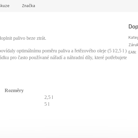
skuze
Značka
Dop
Kate
lnit palivo beze ztrát.
Záru
vídaly optimálnímu poměru paliva a řetězového oleje (5 l/2,5 l )
EAN
:
ku pro často používané nářadí a náhradní díly, které potřebujete
Rozměry
2,5 l
5 l