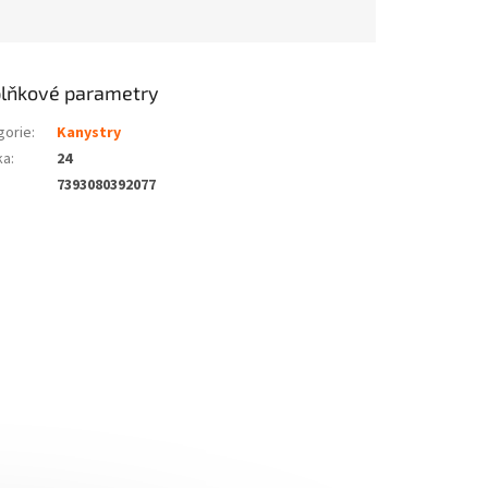
lňkové parametry
gorie
:
Kanystry
ka
:
24
7393080392077