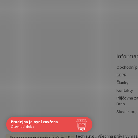
Z
á
p
a
t
Informac
í
Obchodní 
GDPR
Články
Kontakty
Půjčovna za
Brno
Slovník po
Prodejna je nyní zavřena
Navštivte nás osobně
Otevírací doba
Skrýt
Čas
Copyright 2026
Gardentech s.r.o.
. Všechna práva vyhra