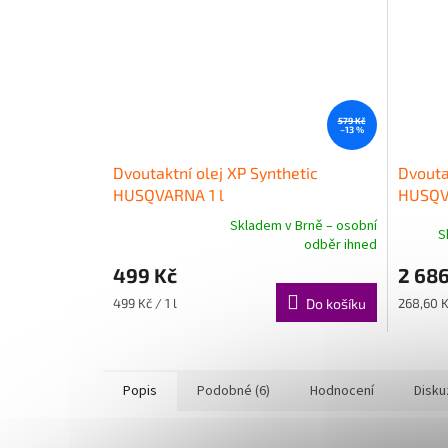
579 Kč
–13 %
Dvoutaktní olej XP Synthetic
Dvoutak
HUSQVARNA 1 l
HUSQ
Skladem v Brně – osobní
S
Průměrné
odběr ihned
hodnocení
499 Kč
2 686
produktu
je
Měrná
Měrná
499 Kč / 1 l
Do košíku
268,60 Kč
5,0
cena:
cena:
z
5
hvězdiček.
Popis
Podobné (6)
Hodnocení
Disku