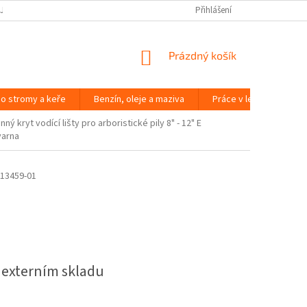
JČOVNA ZAHRADNÍ TECHNIKY BRNO
SLOVNÍK POJMŮ
Přihlášení
NÁKUPNÍ
Prázdný košík
KOŠÍK
o stromy a keře
Benzín, oleje a maziva
Práce v lese
Péč
ný kryt vodící lišty pro arboristické pily 8" - 12" E
varna
13459-01
 externím skladu