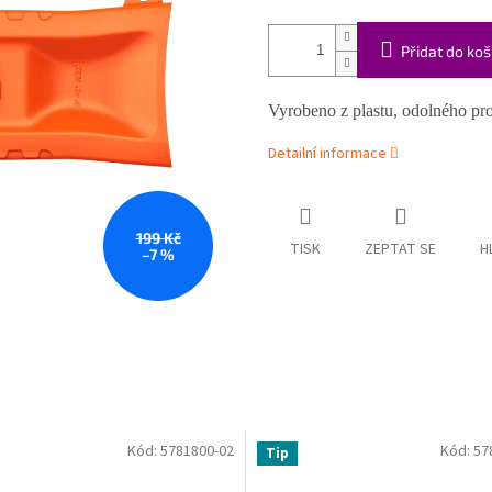
Přidat do koš
Vyrobeno z plastu, odolného pro
Detailní informace
199 Kč
TISK
ZEPTAT SE
H
–7 %
Kód:
5781800-02
Kód:
57
Tip