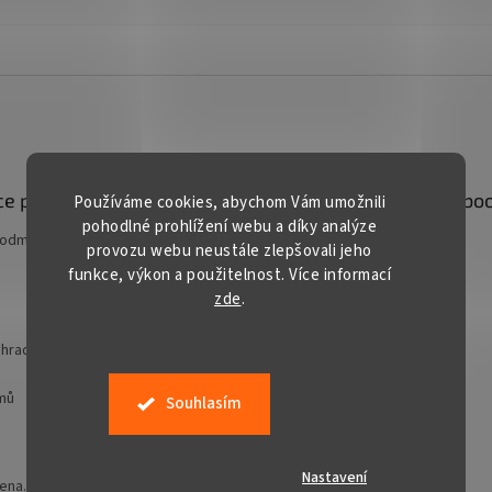
e pro vás
Kontakt
Facebo
Používáme cookies, abychom Vám umožnili
pohodlné prohlížení webu a díky analýze
podmínky
prodej
@
gardentech.cz
provozu webu neustále zlepšovali jeho
funkce, výkon a použitelnost. Více informací
+420 548 531 294
zde
.
+420 777 228 328
Gardentech CZ
hradní techniky
jmů
Souhlasím
Nastavení
zena.
Upravit nastavení cookies