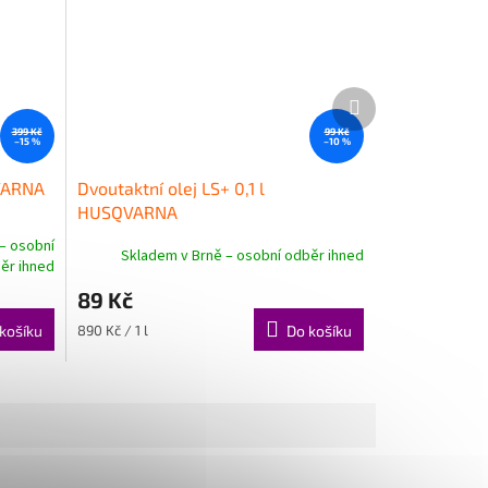
Další
produkt
399 Kč
99 Kč
–15 %
–10 %
QVARNA
Dvoutaktní olej LS+ 0,1 l
HUSQVARNA
– osobní
Skladem v Brně – osobní odběr ihned
ěr ihned
89 Kč
Měrná
košíku
890 Kč / 1 l
Do košíku
cena: