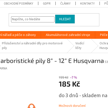
OBCHODNÍ PODMÍNKY
GDPR
ČLÁNKY
KONTAKTY
PŮ
HLEDAT
ní nářadí a péče o záhony
Akumulátorové zahradní stroje
Péče 
Příslušenství a náhradní díly pro motorové
Vodící
Ochran
pily
lišty
Husq
 arboristické pily 8" - 12" E Husqvarna
53
ARNA
199 Kč
–7 %
185 Kč
Měrná
do 3 dnů - skladem na
cena:
Možnosti doručení