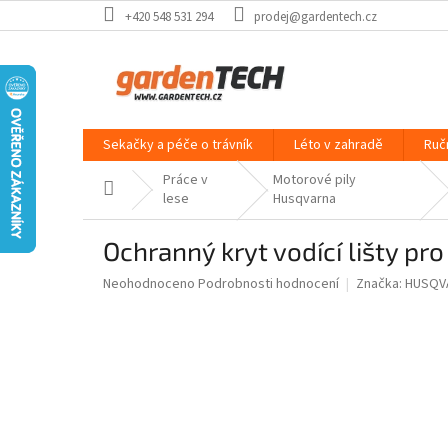
Přejít
+420 548 531 294
prodej@gardentech.cz
na
obsah
Sekačky a péče o trávník
Léto v zahradě
Ruč
Práce v
Motorové pily
Domů
lese
Husqvarna
Ochranný kryt vodící lišty pro
Průměrné
Neohodnoceno
Podrobnosti hodnocení
Značka:
HUSQV
hodnocení
produktu
je
0,0
z
5
hvězdiček.