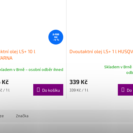
2 799
Kč
–4 %
tní olej LS+ 10 l
Dvoutaktní olej LS+ 1 l HUS
VARNA
Skladem v Brně 
kladem v Brně – osobní odběr ihned
Průměrné
odb
hodnocení
 Kč
339 Kč
produktu
je
Měrná
 / 1 l
Do košíku
339 Kč / 1 l
Do 
5,0
cena:
z
5
hvězdiček.
ze
Značka