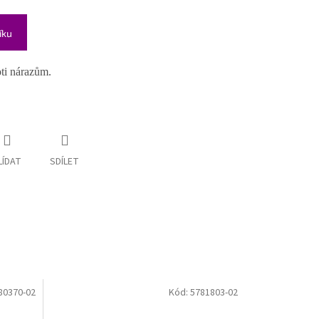
íku
ti nárazům.
LÍDAT
SDÍLET
80370-02
Kód:
5781803-02