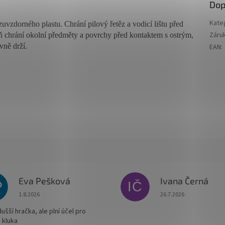
Dop
Kate
zuvzdorného plastu. Chrání pilový řetěz a vodicí lištu před
Záru
 chrání okolní předměty a povrchy před kontaktem s ostrým,
vně drží.
EAN
:
Eva Pešková
Ivana Černá
P
IČ
Hodnocení obchodu je 5 z 5 hvězdiček.
Hodnocení obchodu je
1.8.2026
26.7.2026
šší hračka, ale plní účel pro
 kluka