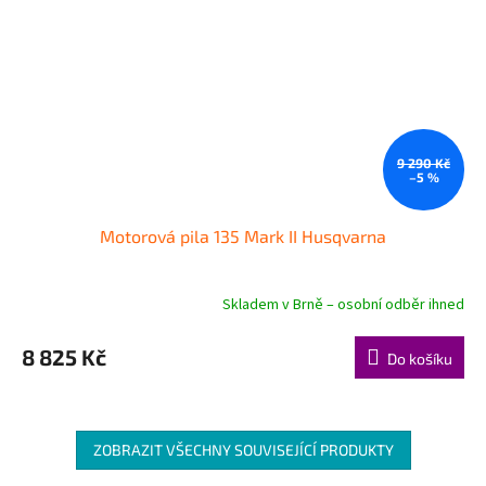
9 290 Kč
–5 %
Motorová pila 135 Mark II Husqvarna
Skladem v Brně – osobní odběr ihned
Průměrné
hodnocení
produktu
8 825 Kč
Do košíku
je
3,7
z
5
hvězdiček.
ZOBRAZIT VŠECHNY SOUVISEJÍCÍ PRODUKTY