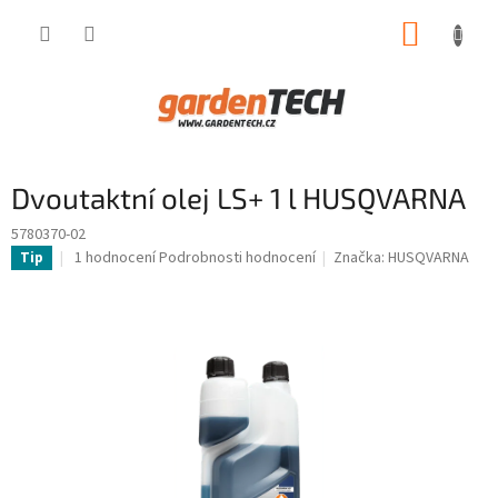
Přejít
NÁKUP
na
obsah
KOŠÍK
Dvoutaktní olej LS+ 1 l HUSQVARNA
5780370-02
Průměrné
1 hodnocení
Podrobnosti hodnocení
Značka:
HUSQVARNA
Tip
hodnocení
produktu
je
5,0
z
5
hvězdiček.