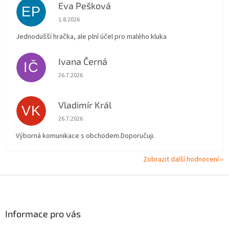
Eva Pešková
EP
Hodnocení obchodu je 5 z 5 hvězdiček.
1.8.2026
Jednodušší hračka, ale plní účel pro malého kluka
Ivana Černá
IČ
Hodnocení obchodu je 5 z 5 hvězdiček.
26.7.2026
Vladimír Král
VK
Hodnocení obchodu je 5 z 5 hvězdiček.
26.7.2026
Výborná komunikace s obchodem.Doporučuji.
Zobrazit další hodnocení
Z
á
p
a
Informace pro vás
t