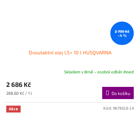
2 799 Kč
–4 %
Dvoutaktní olej LS+ 10 l HUSQVARNA
Skladem v Brně – osobní odběr ihned
2 686 Kč
Měrná
268,60 Kč / 1 l
Do košíku
cena:
Kód:
9678618-14
Akce