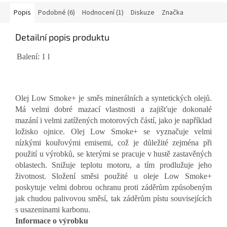
Popis
Podobné (6)
Hodnocení (1)
Diskuze
Značka
Detailní popis produktu
Balení: 1 l
Olej Low Smoke+ je směs minerálních a syntetických olejů.
Má velmi dobré mazací vlastnosti a zajišťuje dokonalé
mazání i velmi zatížených motorových částí, jako je například
ložisko ojnice. Olej Low Smoke+ se vyznačuje velmi
nízkými kouřovými emisemi, což je důležité zejména při
použití u výrobků, se kterými se pracuje v hustě zastavěných
oblastech. Snižuje teplotu motoru, a tím prodlužuje jeho
životnost. Složení směsi použité u oleje Low Smoke+
poskytuje velmi dobrou ochranu proti záděrům způsobeným
jak chudou palivovou směsí, tak záděrům pístu souvisejících
s usazeninami karbonu.
Informace o výrobku