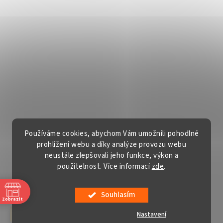
Používáme cookies, abychom Vám umožnili pohodlné
prohlížení webu a díky analýze provozu webu
neustále zlepšovali jeho funkce, výkon a
použitelnost. Více informací
zde
.
Vytvořil Shoptet
Souhlasím
Copyright 2026
Gardentech s.r.o.
. Všechna práva vyhrazena.
Zobrazit
Upravit nastavení cookies
Nastavení
červenec a srpen v sobotu ZAVŘENO