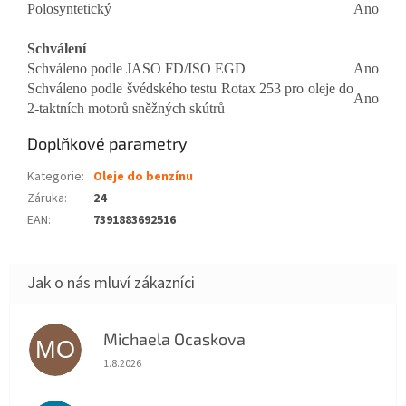
Polosyntetický
Ano
Schválení
Schváleno podle JASO FD/ISO EGD
Ano
Schváleno podle švédského testu Rotax 253 pro oleje do
Ano
2-taktních motorů sněžných skútrů
Doplňkové parametry
Kategorie
:
Oleje do benzínu
Záruka
:
24
EAN
:
7391883692516
Michaela Ocaskova
MO
Hodnocení obchodu je 5 z 5 hvězdiček.
1.8.2026