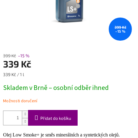
399 Kč
–15 %
399 Kč
–15 %
339 Kč
Měrná
339 Kč / 1 l
cena:
Skladem v Brně – osobní odběr ihned
Možnosti doručení
Přidat do košíku
Olej Low Smoke+ je směs minerálních a syntetických olejů.