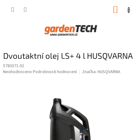
Přejít
NÁKUP
na
obsah
KOŠÍK
Dvoutaktní olej LS+ 4 l HUSQVARNA
5780371-02
Průměrné
Neohodnoceno
Podrobnosti hodnocení
Značka:
HUSQVARNA
hodnocení
produktu
je
0,0
z
5
hvězdiček.