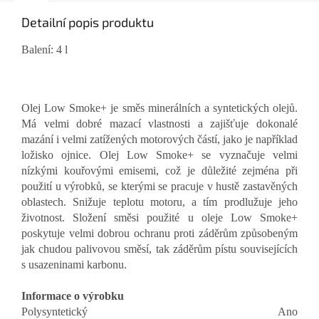
Detailní popis produktu
Balení: 4 l
Olej Low Smoke+ je směs minerálních a syntetických olejů.
Má velmi dobré mazací vlastnosti a zajišťuje dokonalé
mazání i velmi zatížených motorových částí, jako je například
ložisko ojnice. Olej Low Smoke+ se vyznačuje velmi
nízkými kouřovými emisemi, což je důležité zejména při
použití u výrobků, se kterými se pracuje v hustě zastavěných
oblastech. Snižuje teplotu motoru, a tím prodlužuje jeho
životnost. Složení směsi použité u oleje Low Smoke+
poskytuje velmi dobrou ochranu proti záděrům způsobeným
jak chudou palivovou směsí, tak záděrům pístu souvisejících
s usazeninami karbonu.
Informace o výrobku
Polysyntetický
Ano