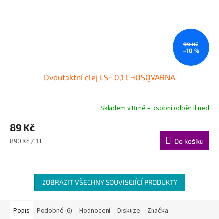
99 Kč
–10 %
Dvoutaktní olej LS+ 0,1 l HUSQVARNA
Skladem v Brně – osobní odběr ihned
89 Kč
Měrná
890 Kč / 1 l
Do košíku
cena:
ZOBRAZIT VŠECHNY SOUVISEJÍCÍ PRODUKTY
Popis
Podobné (6)
Hodnocení
Diskuze
Značka