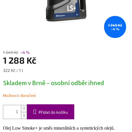
1 349 Kč
–4 %
1 349 Kč
–4 %
1 288 Kč
Měrná
322 Kč / 1 l
cena:
Skladem v Brně – osobní odběr ihned
Možnosti doručení
Přidat do košíku
Olej Low Smoke+ je směs minerálních a syntetických olejů.