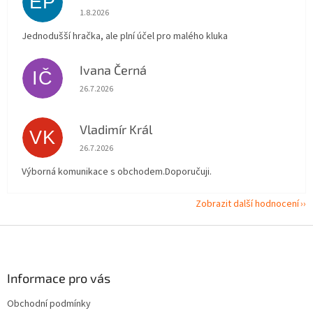
EP
Hodnocení obchodu je 5 z 5 hvězdiček.
1.8.2026
Jednodušší hračka, ale plní účel pro malého kluka
Ivana Černá
IČ
Hodnocení obchodu je 5 z 5 hvězdiček.
26.7.2026
Vladimír Král
VK
Hodnocení obchodu je 5 z 5 hvězdiček.
26.7.2026
Výborná komunikace s obchodem.Doporučuji.
Zobrazit další hodnocení
Z
á
p
a
Informace pro vás
t
Obchodní podmínky
í