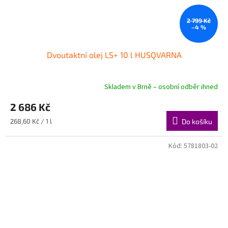
2 799 Kč
–4 %
Dvoutaktní olej LS+ 10 l HUSQVARNA
Skladem v Brně – osobní odběr ihned
2 686 Kč
Měrná
268,60 Kč / 1 l
Do košíku
cena:
Kód:
5781803-02