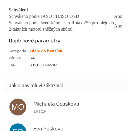
Schválení
Schváleno podle JASO FD/ISO EGD
Ano
Schváleno podle švédského testu Rotax 253 pro oleje do
Ano
2-taktních motorů sněžných skútrů
Doplňkové parametry
Kategorie
:
Oleje do benzínu
Záruka
:
24
EAN
:
7391883692707
Michaela Ocaskova
MO
Hodnocení obchodu je 5 z 5 hvězdiček.
1.8.2026
Eva Pešková