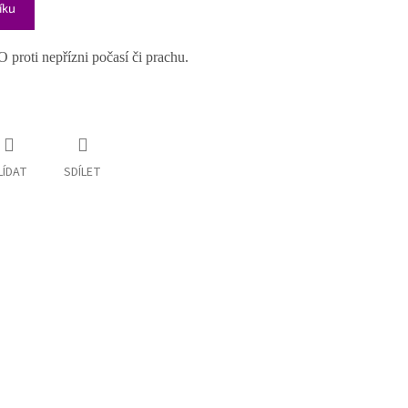
íku
 proti nepřízni počasí či prachu.
LÍDAT
SDÍLET