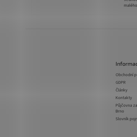
malého
Z
á
p
a
t
Informac
í
Obchodní 
GDPR
Články
Kontakty
Půjčovna za
Brno
Slovník po