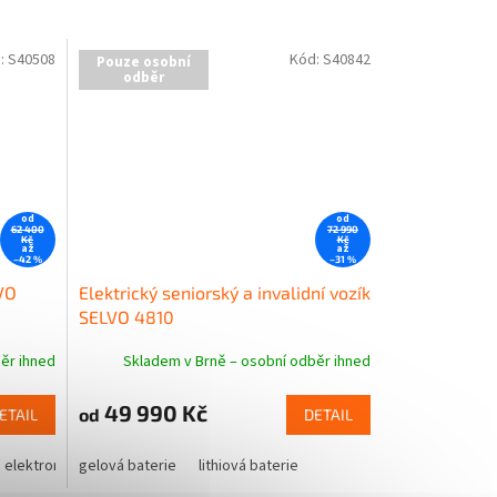
:
S40508
Kód:
S40842
Pouze osobní
odběr
od
od
62 400
72 990
Kč
Kč
až
až
–42 %
–31 %
LVO
Elektrický seniorský a invalidní vozík
SELVO 4810
ěr ihned
Skladem v Brně – osobní odběr ihned
49 990 Kč
od
ETAIL
DETAIL
a elektromagnetická brzda
elektromagnetická brzda
gelová baterie
lithiová baterie a elektromagnetická brzda
lithiová baterie