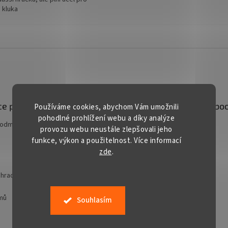
 kluka
e pro vás
Kontakt
Facebo
Používáme cookies, abychom Vám umožnili
pohodlné prohlížení webu a díky analýze
podmínky
prodej
@
gardentech.cz
provozu webu neustále zlepšovali jeho
funkce, výkon a použitelnost. Více informací
+420 548 531 294
zde
.
+420 777 228 328
Gardentech CZ
hradní techniky
jmů
Souhlasím