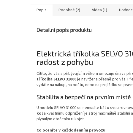
5
5
hvězdiček.
hvězdič
Popis
Podobné (2)
Videa (1)
Hodnoc
Detailní popis produktu
Elektrická tříkolka SELVO 3
radost z pohybu
Cítíte, že vás s přibývajícím věkem omezuje únava př
tříkolka SELVO 31000
je navržena přesně pro vás. Př
vydáte na nákup, na poštu, nebo na projížďku se psem
Stabilita a bezpečí na prvním místě
U modelu SELVO 31000 se nemusíte bát o svou rovnov
kol
a kvalitnímu odpružení je stroj maximálně stabilní
plynulým otočením rukojeti.
Co oceníte v každodenním provozu: