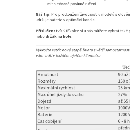
mít sjednané povinné ručení.
Náš tip:
Pro prodloužení životnosti u modelů s olově
udržuje baterie v optimální kondici.
Příslušenství:
K tříkolce si u nás můžete vybrat také
nebo
držák na hole
.
Vykročte vstříc nové etapě života s větší samostatností.
vám vrátí v každém ujetém kilometru.
Tec
Hmotnost
90 až 
Rozměry
150 x 
Maximální rychlost
25 km/
Max. úhel jízdy do svahu
27%
Dojezd
až 55
Motor
1000W 
Baterie
1200 W
Čas dobíjení
6 - 8 
přední