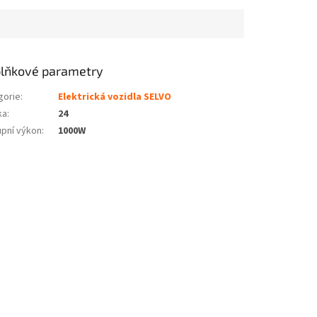
lňkové parametry
gorie
:
Elektrická vozidla SELVO
ka
:
24
upní výkon
:
1000W