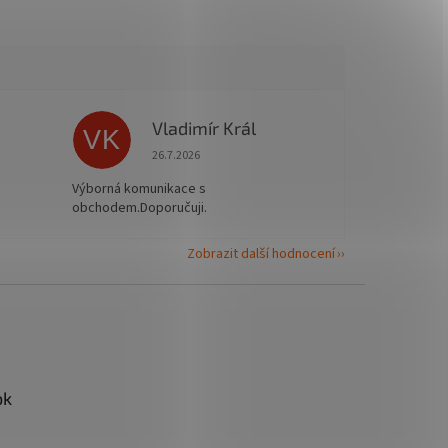
Vladimír Král
VK
 5 z 5 hvězdiček.
Hodnocení obchodu je 5 z 5 hvězdiček.
26.7.2026
Výborná komunikace s
obchodem.Doporučuji.
Zobrazit další hodnocení
ok