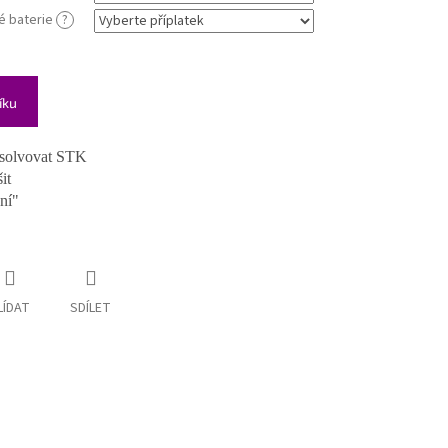
é baterie
?
íku
bsolvovat STK
it
ní"
LÍDAT
SDÍLET