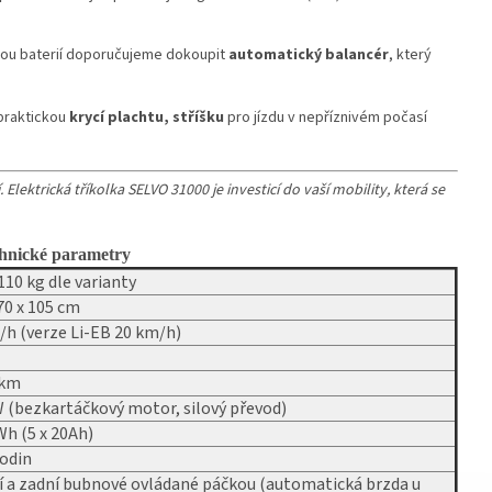
nou baterií doporučujeme dokoupit
automatický balancér
, který
 praktickou
krycí plachtu, stříšku
pro jízdu v nepříznivém počasí
 Elektrická tříkolka SELVO 31000 je investicí do vaší mobility, která se
hnické parametry
110 kg dle varianty
70 x 105 cm
h (verze Li-EB 20 km/h)
 km
(bezkartáčkový motor, silový převod)
h (5 x 20Ah)
hodin
 a zadní bubnové ovládané páčkou (automatická brzda u