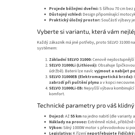
Projede běžnými dveřmi:
S šířkou 70 cm bez 
Důstojný vzhled:
Design připomínající motocykl
Praktický úložný prostor:
Součástí výbavy j
Vyberte si variantu, která vám nejl
Každý zákazník má jiné potřeby, proto SELVO 31000 na
systémem:
Základní SELVO 31000:
Cenově nejdostupnější m
SELVO 31000Li (Lithiová):
Obsahuje špičkovou 
údržbě). Baterii lze navíc
vyjmout a nabíjet 
SELVO 31000EB (Elektromagnetická brzda):
I
zabrzdí při puštění plynu
a v kopci necouvne
SELVO 31000Li-EB:
Nejvyšší výbava kombinující 
komfort.
Technické parametry pro váš klidn
Dojezd:
Až
55 km
na jedno nabití (dle varianty 
Náklady na provoz:
Extrémně nízké, přibližně
Výkon:
Silný 1000W motor s převodovkou si por
Legislativa:
K řízení
nepotřebujete řidičský