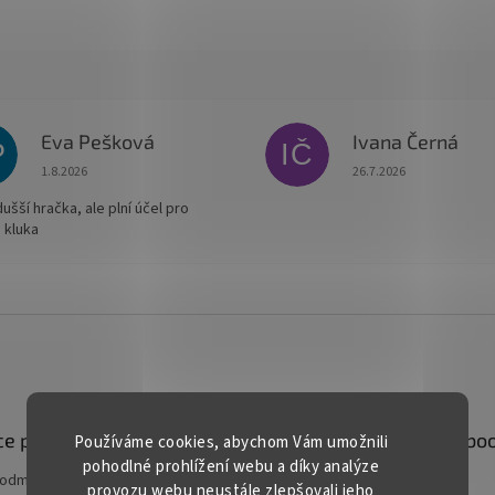
Eva Pešková
Ivana Černá
P
IČ
Hodnocení obchodu je 5 z 5 hvězdiček.
Hodnocení obchodu je
1.8.2026
26.7.2026
šší hračka, ale plní účel pro
 kluka
e pro vás
Kontakt
Facebo
Používáme cookies, abychom Vám umožnili
pohodlné prohlížení webu a díky analýze
podmínky
prodej
@
gardentech.cz
provozu webu neustále zlepšovali jeho