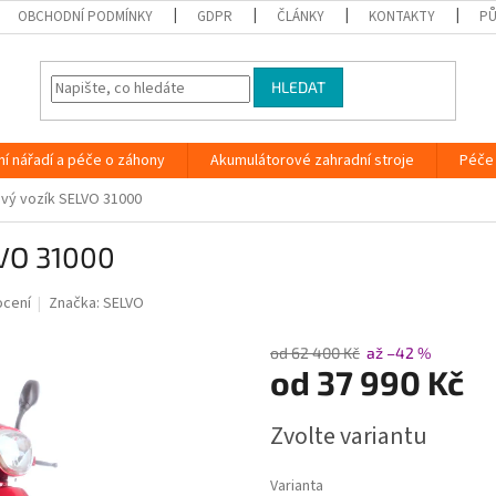
OBCHODNÍ PODMÍNKY
GDPR
ČLÁNKY
KONTAKTY
PŮ
HLEDAT
ní nářadí a péče o záhony
Akumulátorové zahradní stroje
Péče 
lový vozík SELVO 31000
LVO 31000
ocení
Značka:
SELVO
od 62 400 Kč
až –42 %
od
37 990 Kč
Měrná
Zvolte variantu
cena:
Varianta