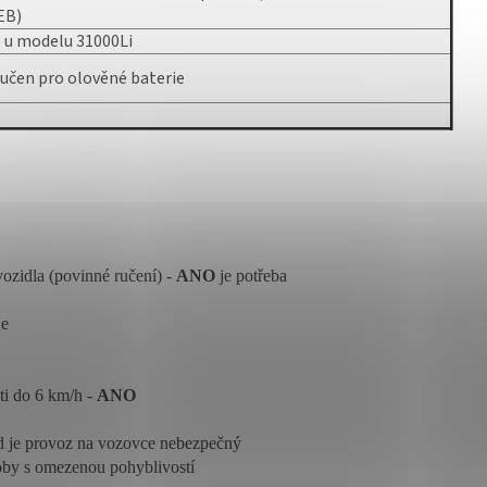
EB)
 u modelu 31000Li
učen pro olověné baterie
ozidla (povinné ručení) -
ANO
je potřeba
je
sti do 6 km/h -
ANO
d je provoz na vozovce nebezpečný
osoby s omezenou pohyblivostí