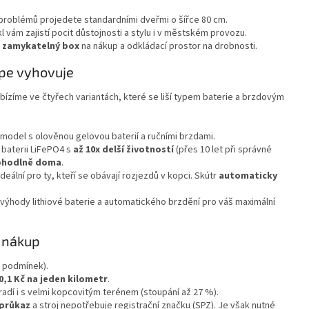
problémů projedete standardními dveřmi o šířce 80 cm.
 vám zajistí pocit důstojnosti a stylu i v městském provozu.
e
zamykatelný box
na nákup a odkládací prostor na drobnosti.
épe vyhovuje
bízíme ve čtyřech variantách, které se liší typem baterie a brzdovým
odel s olověnou gelovou baterií a ručními brzdami.
baterii LiFePO4 s
až 10x delší životností
(přes 10 let při správné
pohodlně doma
.
deální pro ty, kteří se obávají rozjezdů v kopci. Skútr
automaticky
.
výhody lithiové baterie a automatického brzdění pro váš maximální
ý nákup
a podmínek).
0,1 Kč na jeden kilometr
.
adí i s velmi kopcovitým terénem (stoupání až 27 %).
 průkaz
a stroj nepotřebuje registrační značku (SPZ). Je však nutné