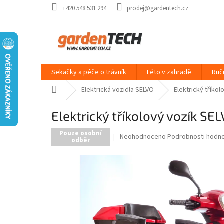
Přejít
+420 548 531 294
prodej@gardentech.cz
na
obsah
Sekačky a péče o trávník
Léto v zahradě
Ruč
Domů
Elektrická vozidla SELVO
Elektrický tříko
Elektrický tříkolový vozík SE
Pouze osobní
Průměrné
Neohodnoceno
Podrobnosti hodn
odběr
hodnocení
produktu
je
0,0
z
5
hvězdiček.