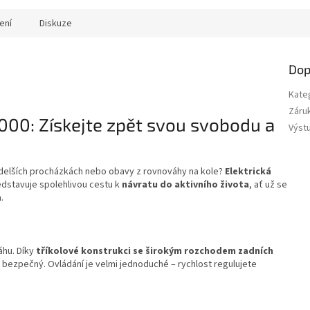
ek.
ení
Diskuze
Dop
Kate
Záru
1000: Získejte zpět svou svobodu a
Výst
i delších procházkách nebo obavy z rovnováhy na kole?
Elektrická
edstavuje spolehlivou cestu k
návratu do aktivního života
, ať už se
.
áhu. Díky
tříkolové konstrukci se širokým rozchodem zadních
 a bezpečný. Ovládání je velmi jednoduché – rychlost regulujete