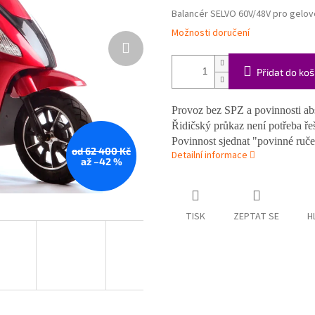
Balancér SELVO 60V/48V pro gelov
Možnosti doručení
Přidat do koš
Provoz bez SPZ a povinnosti a
Řidičský průkaz není potřeba řeš
Povinnost sjednat "povinné ruče
od 62 400 Kč
Detailní informace
až –42 %
TISK
ZEPTAT SE
H