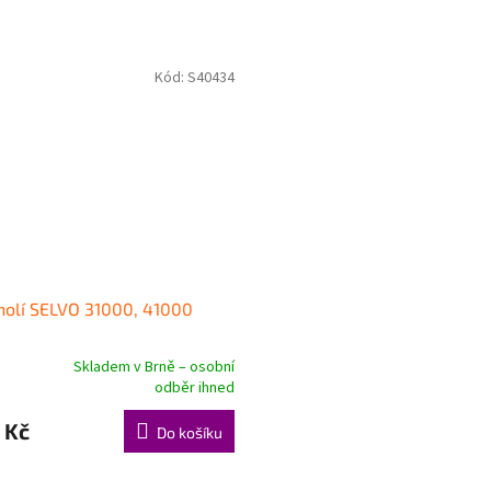
Kód:
S40434
holí SELVO 31000, 41000
Skladem v Brně – osobní
né
odběr ihned
ní
u
 Kč
Do košíku