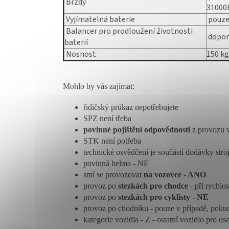
Brzdy
31000
Vyjímatelná baterie
pouze
Balancer pro prodloužení životnosti
dopor
baterií
Nosnost
150 kg
Mohlo by vás zajímat:
řidičský průkaz nepotřebujete
SPZ není třeba
povinné pojištění odpovědnosti
z provozu v
STK není potřeba
technické osvědčení je součástí dodávky stro
povinná helma - NE
smí se provozovat
na vozovce - ANO
provoz po
stezkách pro chodce
- při rychlo
provoz po
stezkách pro cyklisty - NE
provoz po chodníku - pouze v případě, poku
kategorie vozidla - Z - ostatní vozidlo pro 