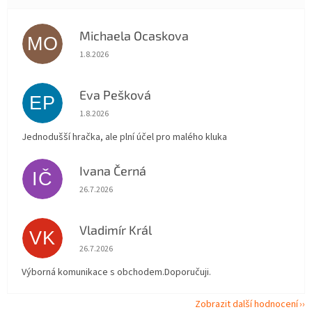
Michaela Ocaskova
MO
Hodnocení obchodu je 5 z 5 hvězdiček.
1.8.2026
Eva Pešková
EP
Hodnocení obchodu je 5 z 5 hvězdiček.
1.8.2026
Jednodušší hračka, ale plní účel pro malého kluka
Ivana Černá
IČ
Hodnocení obchodu je 5 z 5 hvězdiček.
26.7.2026
Vladimír Král
VK
Hodnocení obchodu je 5 z 5 hvězdiček.
26.7.2026
Výborná komunikace s obchodem.Doporučuji.
Zobrazit další hodnocení