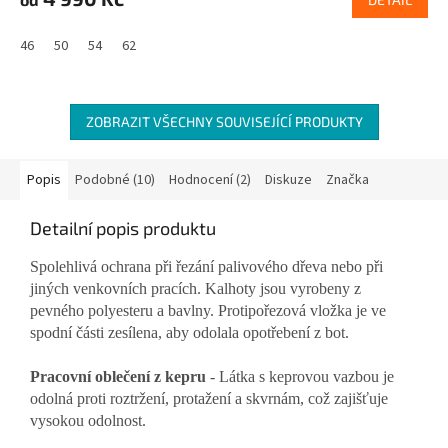
46
50
54
62
ZOBRAZIT VŠECHNY SOUVISEJÍCÍ PRODUKTY
Popis
Podobné (10)
Hodnocení (2)
Diskuze
Značka
Detailní popis produktu
Spolehlivá ochrana při řezání palivového dřeva nebo při
jiných venkovních pracích. Kalhoty jsou vyrobeny z
pevného polyesteru a bavlny. Protipořezová vložka je ve
spodní části zesílena, aby odolala opotřebení z bot.
Pracovní oblečení z kepru
- Látka s keprovou vazbou je
odolná proti roztržení, protažení a skvrnám, což zajišťuje
vysokou odolnost.