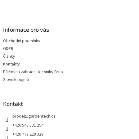
Z
á
p
a
Informace pro vás
t
Obchodní podmínky
í
GDPR
Články
Kontakty
Půjčovna zahradní techniky Brno
Slovník pojmů
Kontakt
prodej
@
gardentech.cz
+420 548 531 294
+420 777 228 328