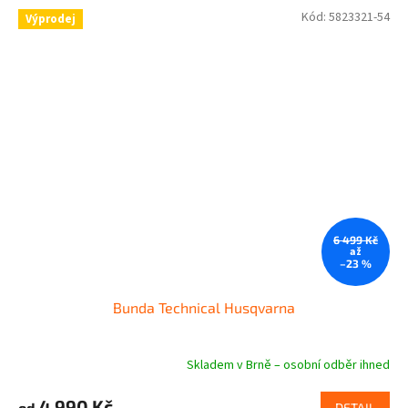
Kód:
5823321-54
Výprodej
6 499 Kč
až
–23 %
Bunda Technical Husqvarna
Skladem v Brně – osobní odběr ihned
4 990 Kč
od
DETAIL