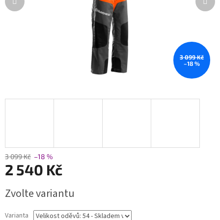
3 099 Kč
–18 %
3 099 Kč
–18 %
2 540 Kč
Měrná
Zvolte variantu
cena:
Varianta