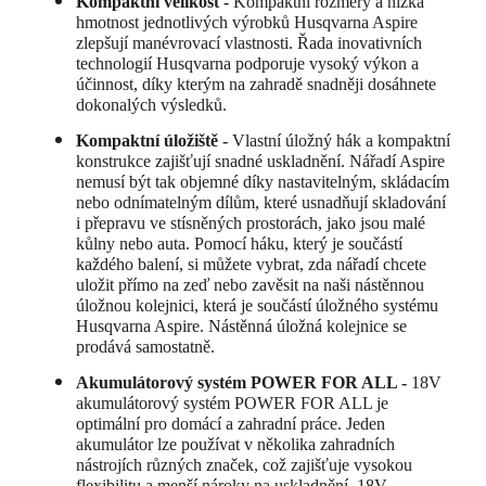
Kompaktní velikost -
Kompaktní rozměry a nízká
hmotnost jednotlivých výrobků Husqvarna Aspire
zlepšují manévrovací vlastnosti. Řada inovativních
technologií Husqvarna podporuje vysoký výkon a
účinnost, díky kterým na zahradě snadněji dosáhnete
dokonalých výsledků.
Kompaktní úložiště -
Vlastní úložný hák a kompaktní
konstrukce zajišťují snadné uskladnění. Nářadí Aspire
nemusí být tak objemné díky nastavitelným, skládacím
nebo odnímatelným dílům, které usnadňují skladování
i přepravu ve stísněných prostorách, jako jsou malé
kůlny nebo auta. Pomocí háku, který je součástí
každého balení, si můžete vybrat, zda nářadí chcete
uložit přímo na zeď nebo zavěsit na naši nástěnnou
úložnou kolejnici, která je součástí úložného systému
Husqvarna Aspire. Nástěnná úložná kolejnice se
prodává samostatně.
Akumulátorový systém POWER FOR ALL -
18V
akumulátorový systém POWER FOR ALL je
optimální pro domácí a zahradní práce. Jeden
akumulátor lze používat v několika zahradních
nástrojích různých značek, což zajišťuje vysokou
flexibilitu a menší nároky na uskladnění. 18V