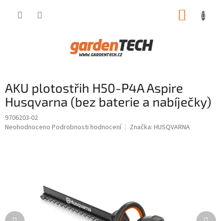
Přejít
NÁKUP
na
obsah
KOŠÍK
AKU plotostřih H50-P4A Aspire
Husqvarna (bez baterie a nabíječky)
9706203-02
Průměrné
Neohodnoceno
Podrobnosti hodnocení
Značka:
HUSQVARNA
hodnocení
produktu
je
0,0
z
5
hvězdiček.