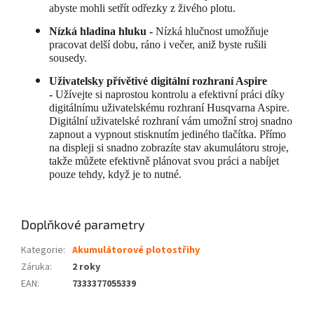
abyste mohli setřít odřezky z živého plotu.
Nízká hladina hluku -
Nízká hlučnost umožňuje
pracovat delší dobu, ráno i večer, aniž byste rušili
sousedy.
Uživatelsky přívětivé digitální rozhraní Aspire
-
Užívejte si naprostou kontrolu a efektivní práci díky
digitálnímu uživatelskému rozhraní Husqvarna Aspire.
Digitální uživatelské rozhraní vám umožní stroj snadno
zapnout a vypnout stisknutím jediného tlačítka. Přímo
na displeji si snadno zobrazíte stav akumulátoru stroje,
takže můžete efektivně plánovat svou práci a nabíjet
pouze tehdy, když je to nutné.
Doplňkové parametry
Kategorie
:
Akumulátorové plotostřihy
Záruka
:
2 roky
EAN
:
7333377055339