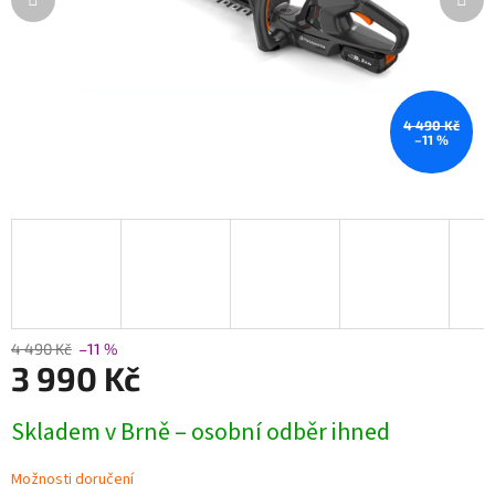
4 490 Kč
–11 %
4 490 Kč
–11 %
3 990 Kč
Měrná
Skladem v Brně – osobní odběr ihned
cena:
Možnosti doručení