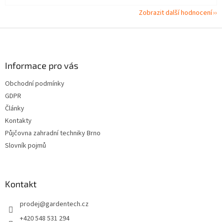
Zobrazit další hodnocení
Z
á
p
a
Informace pro vás
t
Obchodní podmínky
í
GDPR
Články
Kontakty
Půjčovna zahradní techniky Brno
Slovník pojmů
Kontakt
prodej
@
gardentech.cz
+420 548 531 294