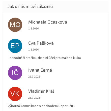
Michaela Ocaskova
MO
Hodnocení obchodu je 5 z 5 hvězdiček.
1.8.2026
Eva Pešková
EP
Hodnocení obchodu je 5 z 5 hvězdiček.
1.8.2026
Jednodušší hračka, ale plní účel pro malého kluka
Ivana Černá
IČ
Hodnocení obchodu je 5 z 5 hvězdiček.
26.7.2026
Vladimír Král
VK
Hodnocení obchodu je 5 z 5 hvězdiček.
26.7.2026
Výborná komunikace s obchodem.Doporučuji.