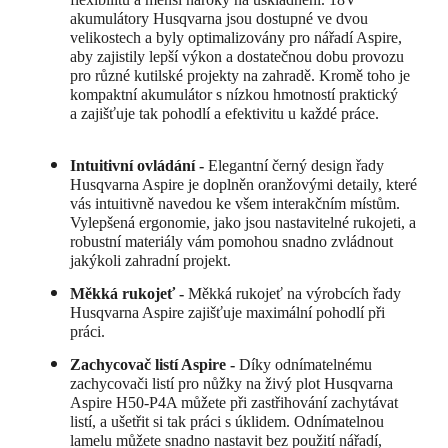
akumulátory Husqvarna jsou dostupné ve dvou
velikostech a byly optimalizovány pro nářadí Aspire,
aby zajistily lepší výkon a dostatečnou dobu provozu
pro různé kutilské projekty na zahradě. Kromě toho je
kompaktní akumulátor s nízkou hmotností praktický
a zajišťuje tak pohodlí a efektivitu u každé práce.
Intuitivní ovládání -
Elegantní černý design řady
Husqvarna Aspire je doplněn oranžovými detaily, které
vás intuitivně navedou ke všem interakčním místům.
Vylepšená ergonomie, jako jsou nastavitelné rukojeti, a
robustní materiály vám pomohou snadno zvládnout
jakýkoli zahradní projekt.
Měkká rukojeť -
Měkká rukojeť na výrobcích řady
Husqvarna Aspire zajišťuje maximální pohodlí při
práci.
Zachycovač listí Aspire -
Díky odnímatelnému
zachycovači listí pro nůžky na živý plot Husqvarna
Aspire H50-P4A můžete při zastřihování zachytávat
listí, a ušetřit si tak práci s úklidem. Odnímatelnou
lamelu můžete snadno nastavit bez použití nářadí,