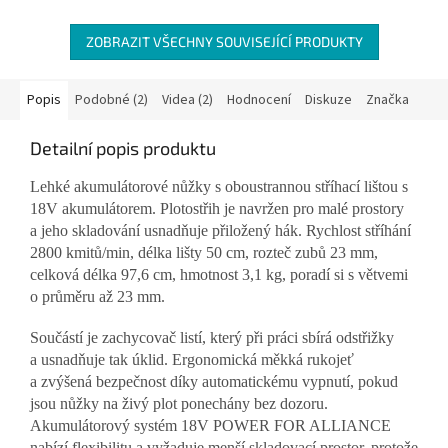
ZOBRAZIT VŠECHNY SOUVISEJÍCÍ PRODUKTY
Popis
Podobné (2)
Videa (2)
Hodnocení
Diskuze
Značka
Detailní popis produktu
Lehké akumulátorové nůžky s oboustrannou stříhací lištou s
18V akumulátorem. Plotostřih je navržen pro malé prostory
a jeho skladování usnadňuje přiložený hák. Rychlost stříhání
2800 kmitů/min, délka lišty 50 cm, rozteč zubů 23 mm,
celková délka 97,6 cm, hmotnost 3,1 kg, poradí si s větvemi
o průměru až 23 mm.
Součástí je zachycovač listí, který při práci sbírá odstřižky
a usnadňuje tak úklid. Ergonomická měkká rukojeť
a zvýšená bezpečnost díky automatickému vypnutí, pokud
jsou nůžky na živý plot ponechány bez dozoru.
Akumulátorový systém 18V POWER FOR ALLIANCE
nabízí flexibilitu a vyžaduje menší skladovací prostor, protože