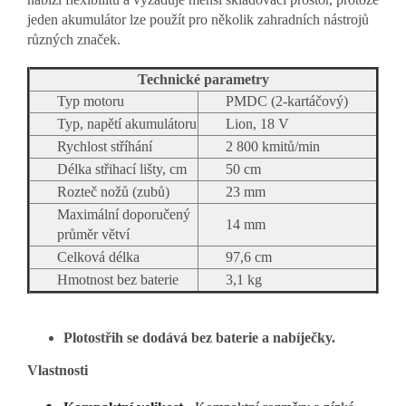
jeden akumulátor lze použít pro několik zahradních nástrojů
různých značek.
Technické parametry
Typ motoru
PMDC (2-kartáčový)
Typ, napětí akumulátoru
Lion, 18 V
Rychlost stříhání
2 800 kmitů/min
Délka střihací lišty, cm
50 cm
Rozteč nožů (zubů)
23 mm
Maximální doporučený
14 mm
průměr větví
Celková délka
97,6 cm
Hmotnost bez baterie
3,1 kg
Plotostřih se dodává bez baterie a nabíječky.
Vlastnosti