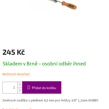
245 Kč
Měrná
Skladem v Brně – osobní odběr ihned
cena:
Možnosti doručení
Přidat do košíku
Směrové vodítko s pilníkem 4,5 mm pro řetězy 3/8" 1,1mm HOBBY.