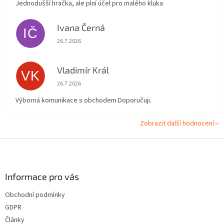
Jednodušší hračka, ale plní účel pro malého kluka
Ivana Černá
IČ
Hodnocení obchodu je 5 z 5 hvězdiček.
26.7.2026
Vladimír Král
VK
Hodnocení obchodu je 5 z 5 hvězdiček.
26.7.2026
Výborná komunikace s obchodem.Doporučuji.
Zobrazit další hodnocení
Z
á
p
a
Informace pro vás
t
Obchodní podmínky
í
GDPR
Články