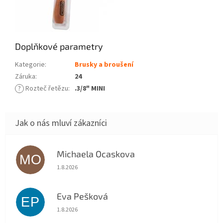
Doplňkové parametry
Kategorie
:
Brusky a broušení
Záruka
:
24
?
Rozteč řetězu
:
.3/8" MINI
Michaela Ocaskova
MO
Hodnocení obchodu je 5 z 5 hvězdiček.
1.8.2026
Eva Pešková
EP
Hodnocení obchodu je 5 z 5 hvězdiček.
1.8.2026