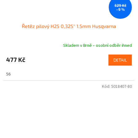
529 Kč
–9 %
Řetěz pilový H25 0,325" 1.5mm Husqvarna
Skladem v Brně – osobní odběr ihned
477 Kč
DETAIL
56
Kód:
5018407-80