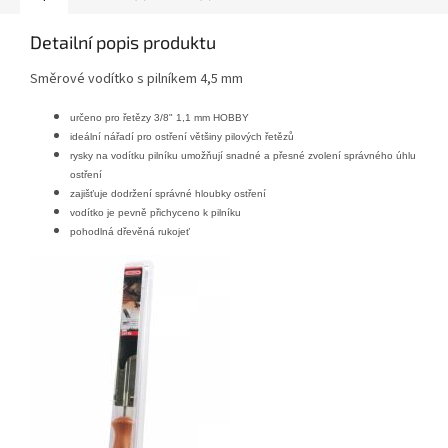
Detailní popis produktu
Směrové vodítko s pilníkem 4,5 mm
určeno pro řetězy 3/8" 1,1 mm HOBBY
ideální nářadí pro ostření většiny pilových řetězů
rysky na vodítku pilníku umožňují snadné a přesné zvolení správného úhlu
ostření
zajišťuje dodržení správné hloubky ostření
vodítko je pevně přichyceno k pilníku
pohodlná dřevěná rukojeť