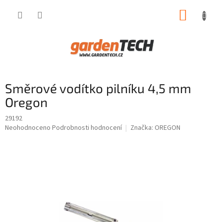
Přejít
NÁKUP
na
obsah
KOŠÍK
Směrové vodítko pilníku 4,5 mm
Oregon
29192
Průměrné
Neohodnoceno
Podrobnosti hodnocení
Značka:
OREGON
hodnocení
produktu
je
0,0
z
5
hvězdiček.