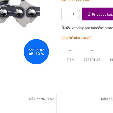
Možnosti doručení
Přidat do koš
Řetěz vhodný pro náročné profes
Detailní informace
od 529 Kč
až –30 %
TISK
ZEPTAT SE
H
Kód:
5479298-02
Kód:
58