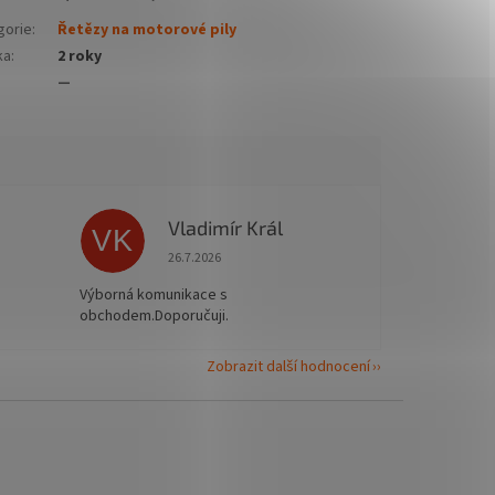
gorie
:
Řetězy na motorové pily
ka
:
2 roky
—
Vladimír Král
VK
 5 z 5 hvězdiček.
Hodnocení obchodu je 5 z 5 hvězdiček.
26.7.2026
Výborná komunikace s
obchodem.Doporučuji.
Zobrazit další hodnocení