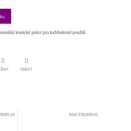
íku
ionální lesnické práce pro každodenní použití.
LÍDAT
SDÍLET
78085-20
Kód:
5781800-02