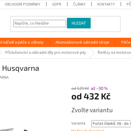
OBCHODNÍ PODMÍNKY
GDPR
ČLÁNKY
KONTAKTY
PŮ
HLEDAT
ní nářadí a péče o záhony
Akumulátorové zahradní stroje
Péče 
Příslušenství a náhradní díly pro motorové pily
Řetězy na motorov
m Husqvarna
ARNA
od 529 Kč
až –30 %
od
432 Kč
Měrná
Zvolte variantu
cena:
Varianta