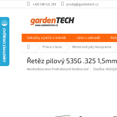
Přejít
+420 548 531 294
prodej@gardentech.cz
na
obsah
Sekačky a péče o trávník
Léto v zahradě
Ruč
Domů
Práce v lese
Motorové pily Husqvarna
Řetěz pilový S35G .325 1,5m
Průměrné
Neohodnoceno
Podrobnosti hodnocení
Značka:
HUSQV
hodnocení
produktu
je
0,0
z
5
hvězdiček.