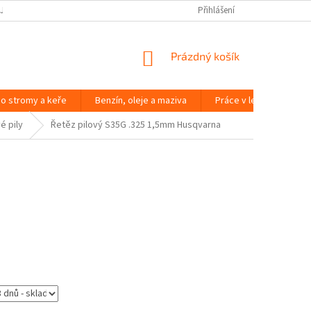
JČOVNA ZAHRADNÍ TECHNIKY BRNO
SLOVNÍK POJMŮ
Přihlášení
NÁKUPNÍ
Prázdný košík
KOŠÍK
o stromy a keře
Benzín, oleje a maziva
Práce v lese
Péč
é pily
Řetěz pilový S35G .325 1,5mm Husqvarna