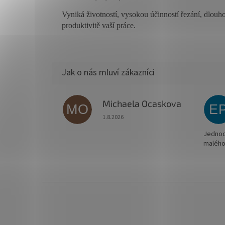
Vyniká životností, vysokou účinností řezání, dlouhot
produktivitě vaší práce.
Michaela Ocaskova
MO
E
Hodnocení obchodu je 5 z 5 hvězdiček.
1.8.2026
Jednodu
malého
Z
á
p
a