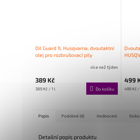
Oil Guard 1L Husqvarna, dvoutaktní
Dvouta
olej pro rozbrušovací pily
HUSQV
více než týden
Průměr
hodnoce
389 Kč
499 
produkt
je
Měrná
Měrná
389 Kč / 1 l
Do košíku
499 Kč / 
5,0
cena:
cena:
z
5
hvězdič
Popis
Podobné (6)
Hodnocení
Disku
Detailní popis produktu