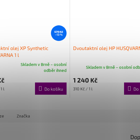
579 Kč
–13 %
ktní olej XP Synthetic
Dvoutaktní olej HP HUSQVARN
ARNA 1 l
Skladem v Brně – osobní
Skladem v Brně – osobní odb
né
odběr ihned
ní
Kč
1 240 Kč
u
Měrná
1 l
Do košíku
310 Kč / 1 l
Do 
cena:
ek.
ze
Značka
Dop