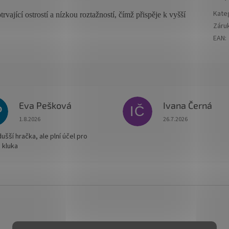
Kate
rvající ostrostí a nízkou roztažností, čímž přispěje k vyšší
Záru
EAN
:
Eva Pešková
Ivana Černá
P
IČ
Hodnocení obchodu je 5 z 5 hvězdiček.
Hodnocení obchodu je
1.8.2026
26.7.2026
šší hračka, ale plní účel pro
 kluka