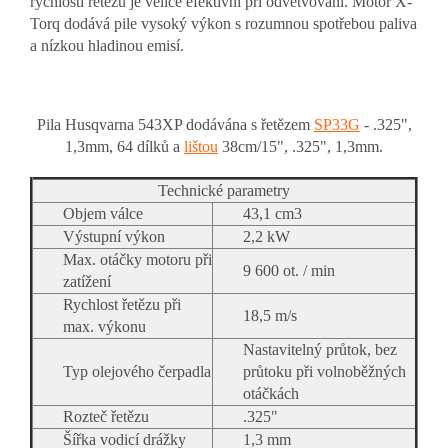
rychlosti řetězu je velice efektivní při odvětvování. Motor X-
Torq dodává pile vysoký výkon s rozumnou spotřebou paliva
a nízkou hladinou emisí.
Pila Husqvarna 543XP dodávána s řetězem
SP33G
- .325",
1,3mm, 64 dílků a
lištou
38cm/15", .325", 1,3mm.
Technické parametry
Objem válce
43,1 cm3
Výstupní výkon
2,2 kW
Max. otáčky motoru při
9 600 ot. / min
zatížení
Rychlost řetězu při
18,5 m/s
max. výkonu
Nastavitelný průtok, bez
Typ olejového čerpadla
průtoku při volnoběžných
otáčkách
Rozteč řetězu
.325"
Šířka vodicí drážky
1,3 mm