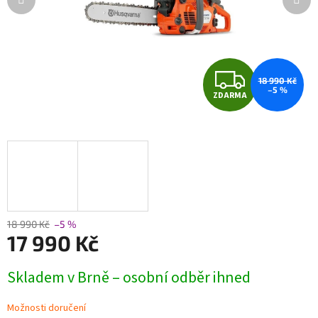
Z
18 990 Kč
–5 %
ZDARMA
D
A
R
M
A
18 990 Kč
–5 %
17 990 Kč
Měrná
Skladem v Brně – osobní odběr ihned
cena:
Možnosti doručení