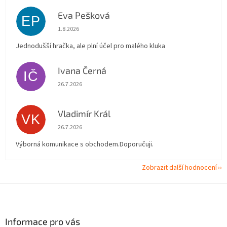
Eva Pešková
EP
Hodnocení obchodu je 5 z 5 hvězdiček.
1.8.2026
Jednodušší hračka, ale plní účel pro malého kluka
Ivana Černá
IČ
Hodnocení obchodu je 5 z 5 hvězdiček.
26.7.2026
Vladimír Král
VK
Hodnocení obchodu je 5 z 5 hvězdiček.
26.7.2026
Výborná komunikace s obchodem.Doporučuji.
Zobrazit další hodnocení
Z
á
p
a
Informace pro vás