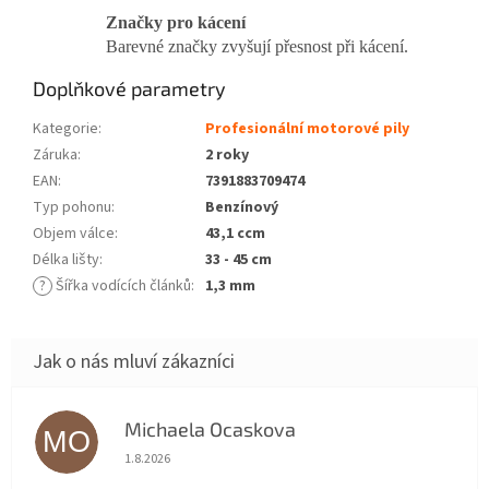
Značky pro kácení
Barevné značky zvyšují přesnost při kácení.
Doplňkové parametry
Kategorie
:
Profesionální motorové pily
Záruka
:
2 roky
EAN
:
7391883709474
Typ pohonu
:
Benzínový
Objem válce
:
43,1 ccm
Délka lišty
:
33 - 45 cm
?
Šířka vodících článků
:
1,3 mm
Michaela Ocaskova
MO
Hodnocení obchodu je 5 z 5 hvězdiček.
1.8.2026