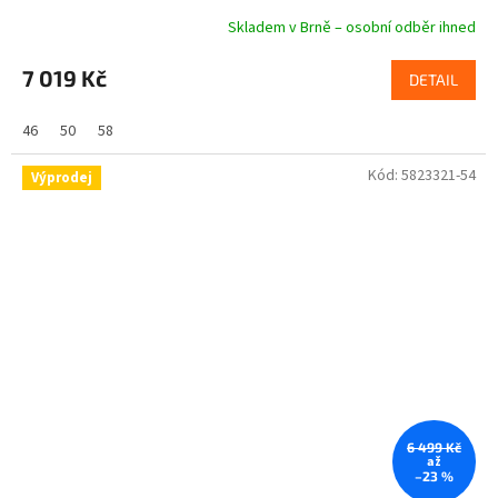
Skladem v Brně – osobní odběr ihned
7 019 Kč
DETAIL
46
50
58
Kód:
5823321-54
Výprodej
6 499 Kč
až
–23 %