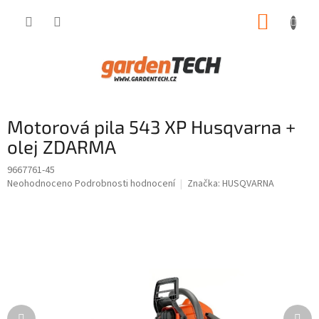
Přejít
NÁKUP
na
obsah
KOŠÍK
Motorová pila 543 XP Husqvarna +
olej ZDARMA
9667761-45
Průměrné
Neohodnoceno
Podrobnosti hodnocení
Značka:
HUSQVARNA
hodnocení
produktu
je
0,0
z
5
hvězdiček.