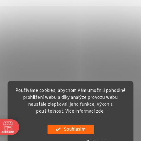
Používáme cookies, abychom Vám umožnili pohodlné
prohlížení webu a díky analýze provozu webu
neustále zlepšovali jeho funkce, výkon a
použitelnost. Více informací
zde
.
Vytvořil Shoptet
Souhlasím
Copyright 2026
Gardentech s.r.o.
. Všechna práva vyhrazena.
Zobrazit
Upravit nastavení cookies