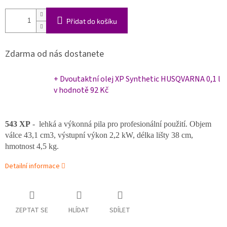
Přidat do košíku
Zdarma od nás dostanete
+ Dvoutaktní olej XP Synthetic HUSQVARNA 0,1 l
v hodnotě 92 Kč
543 XP
- lehká a výkonná pila pro profesionální použití. Objem
válce 43,1 cm3, výstupní výkon 2,2 kW, délka lišty 38 cm,
hmotnost 4,5 kg.
Detailní informace
ZEPTAT SE
HLÍDAT
SDÍLET