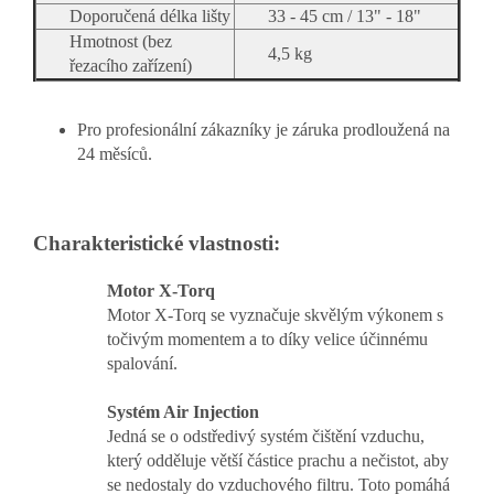
Doporučená délka lišty
33 - 45 cm / 13" - 18"
Hmotnost (bez
4,5 kg
řezacího zařízení)
Pro profesionální zákazníky je záruka prodloužená na
24 měsíců.
Charakteristické vlastnosti:
Motor X-Torq
Motor X-Torq se vyznačuje skvělým výkonem s
točivým momentem a to díky velice účinnému
spalování.
Systém Air Injection
Jedná se o odstředivý systém čištění vzduchu,
který odděluje větší částice prachu a nečistot, aby
se nedostaly do vzduchového filtru. Toto pomáhá