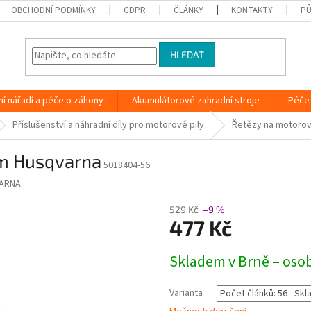
OBCHODNÍ PODMÍNKY
GDPR
ČLÁNKY
KONTAKTY
PŮ
HLEDAT
ní nářadí a péče o záhony
Akumulátorové zahradní stroje
Péče 
Příslušenství a náhradní díly pro motorové pily
Řetězy na motorov
mm Husqvarna
5018404-56
ARNA
529 Kč
–9 %
477 Kč
Měrná
Skladem v Brně – oso
cena:
Varianta