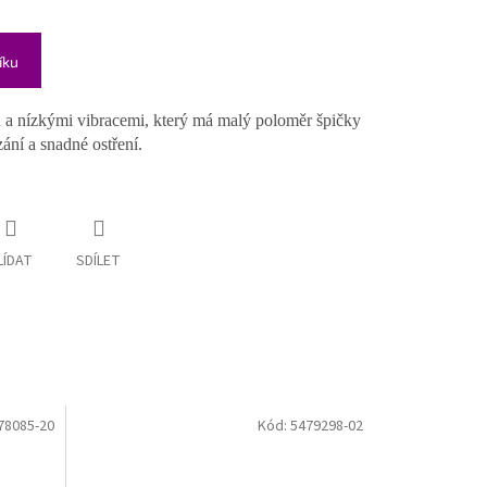
íku
u a nízkými vibracemi, který má malý poloměr špičky
zání a snadné ostření.
LÍDAT
SDÍLET
78085-20
Kód:
5479298-02