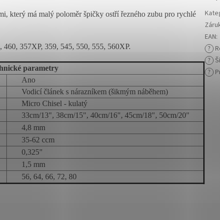
Kate
mi, který má malý poloměr špičky ostří řezného zubu pro rychlé
Záru
EAN
:
, 460, 357XP, 359, 545, 550, 555, 560XP.
?
R
?
Ší
hnické parametry
?
Pr
Ano
Vodicí článek s nárazníkem (šikmým náběhem)
Micro Chisel - kulatý
33cm/13", 38cm/15", 40cm/16", 45cm/18", 50cm/20"
4,8 mm
35-62 ccm
0,325"
1,5 mm
56, 64, 66, 72, 80