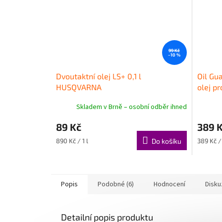
99 Kč
–10 %
Dvoutaktní olej LS+ 0,1 l
Oil Gu
HUSQVARNA
olej pr
Skladem v Brně – osobní odběr ihned
89 Kč
389 
Měrná
Měrná
890 Kč / 1 l
Do košíku
389 Kč / 
cena:
cena:
Popis
Podobné (6)
Hodnocení
Disku
Detailní popis produktu