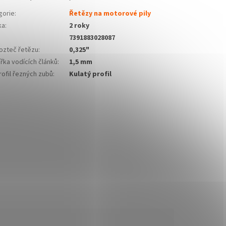
gorie
:
Řetězy na motorové pily
ka
:
2 roky
7391883028087
ozteč řetězu
:
0,325"
řka vodících článků
:
1,5 mm
ofil řezných zubů
:
Kulatý profil