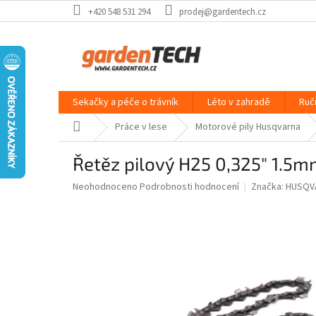
Přejít
+420 548 531 294
prodej@gardentech.cz
na
obsah
Sekačky a péče o trávník
Léto v zahradě
Ruč
Domů
Práce v lese
Motorové pily Husqvarna
Řetěz pilový H25 0,325" 1.5
Průměrné
Neohodnoceno
Podrobnosti hodnocení
Značka:
HUSQV
hodnocení
produktu
je
0,0
z
5
hvězdiček.