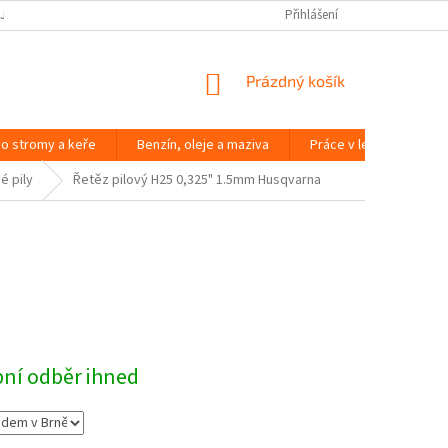
JČOVNA ZAHRADNÍ TECHNIKY BRNO
SLOVNÍK POJMŮ
Přihlášení
NÁKUPNÍ
Prázdný košík
KOŠÍK
o stromy a keře
Benzín, oleje a maziva
Práce v lese
Péč
é pily
Řetěz pilový H25 0,325" 1.5mm Husqvarna
bní odběr ihned