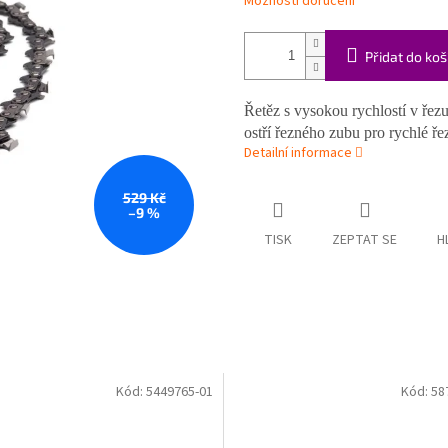
Možnosti doručení
Přidat do koš
Řetěz s vysokou rychlostí v řez
ostří řezného zubu pro rychlé ře
Detailní informace
529 Kč
–9 %
TISK
ZEPTAT SE
H
Kód:
5449765-01
Kód:
58