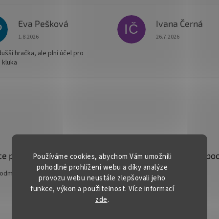
Eva Pešková
Ivana Černá
P
IČ
Hodnocení obchodu je 5 z 5 hvězdiček.
Hodnocení obchodu je
1.8.2026
26.7.2026
šší hračka, ale plní účel pro
 kluka
e pro vás
Kontakt
Facebo
Používáme cookies, abychom Vám umožnili
pohodlné prohlížení webu a díky analýze
podmínky
prodej
@
gardentech.cz
provozu webu neustále zlepšovali jeho
funkce, výkon a použitelnost. Více informací
+420 548 531 294
zde
.
+420 777 228 328
Gardentech CZ