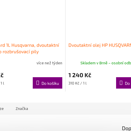
ard 1L Husqvarna, dvoutaktní
Dvoutaktní olej HP HUSQVARN
o rozbrušovací pily
více než týden
Skladem v Brně – osobní odb
Kč
1 240 Kč
Měrná
1 l
Do košíku
310 Kč / 1 l
Do 
cena:
ze
Značka
Dop