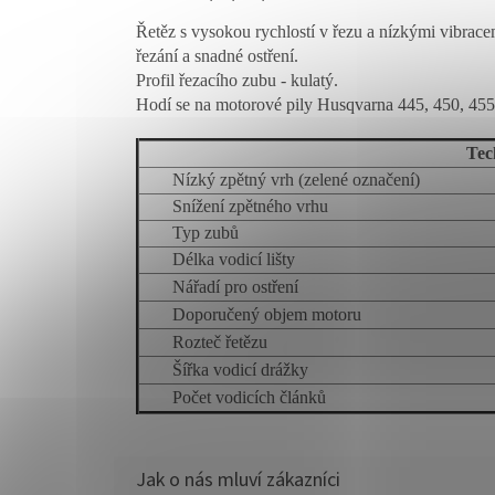
Řetěz s vysokou rychlostí v řezu a nízkými vibrace
řezání a snadné ostření.
Profil řezacího zubu - kulatý.
Hodí se na motorové pily Husqvarna 445, 450, 455
Tec
Nízký zpětný vrh (zelené označení)
Snížení zpětného vrhu
Typ zubů
Délka vodicí lišty
Nářadí pro ostření
Doporučený objem motoru
Rozteč řetězu
Šířka vodicí drážky
Počet vodicích článků