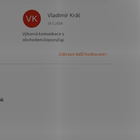
Vladimír Král
VK
 5 z 5 hvězdiček.
Hodnocení obchodu je 5 z 5 hvězdiček.
26.7.2026
Výborná komunikace s
obchodem.Doporučuji.
Zobrazit další hodnocení
ok