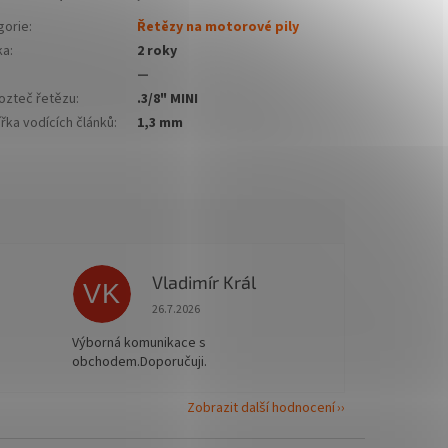
gorie
:
Řetězy na motorové pily
ka
:
2 roky
—
ozteč řetězu
:
.3/8" MINI
řka vodících článků
:
1,3 mm
Vladimír Král
VK
 5 z 5 hvězdiček.
Hodnocení obchodu je 5 z 5 hvězdiček.
26.7.2026
Výborná komunikace s
obchodem.Doporučuji.
Zobrazit další hodnocení