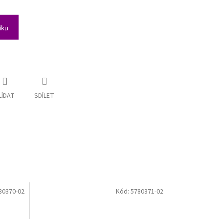
íku
LÍDAT
SDÍLET
80370-02
Kód:
5780371-02