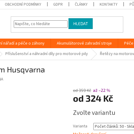
OBCHODNÍ PODMÍNKY
GDPR
ČLÁNKY
KONTAKTY
PŮ
HLEDAT
ní nářadí a péče o záhony
Akumulátorové zahradní stroje
Péče 
Příslušenství a náhradní díly pro motorové pily
Řetězy na motorov
3mm Husqvarna
NA
od 359 Kč
až –22 %
od
324 Kč
Měrná
Zvolte variantu
cena:
Varianta