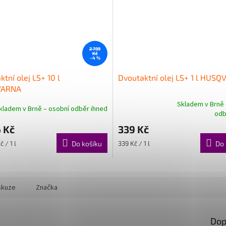
2 799
Kč
–4 %
tní olej LS+ 10 l
Dvoutaktní olej LS+ 1 l HUS
VARNA
Skladem v Brně 
kladem v Brně – osobní odběr ihned
Průměrné
odb
hodnocení
 Kč
339 Kč
produktu
je
Měrná
 / 1 l
Do košíku
339 Kč / 1 l
Do 
5,0
cena:
z
5
hvězdiček.
skuze
Značka
Dop