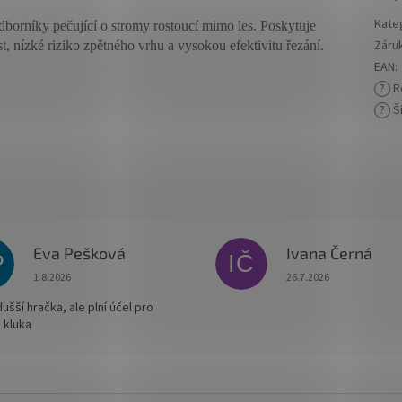
Kate
dborníky pečující o stromy rostoucí mimo les. Poskytuje
Záru
st, nízké riziko zpětného vrhu a vysokou efektivitu řezání.
EAN
:
?
R
?
Ší
Eva Pešková
Ivana Černá
P
IČ
Hodnocení obchodu je 5 z 5 hvězdiček.
Hodnocení obchodu je
1.8.2026
26.7.2026
šší hračka, ale plní účel pro
 kluka