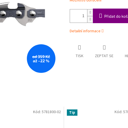
Možnosti doručení
Přidat do koš
Detailní informace
TISK
ZEPTAT SE
H
od 359 Kč
až –22 %
Kód:
5781800-02
Kód:
57
Tip