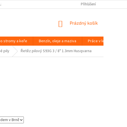
JČOVNA ZAHRADNÍ TECHNIKY BRNO
SLOVNÍK POJMŮ
Přihlášení
NÁKUPNÍ
Prázdný košík
KOŠÍK
o stromy a keře
Benzín, oleje a maziva
Práce v lese
Péč
é pily
Řetěz pilový S93G 3 / 8" 1.3mm Husqvarna