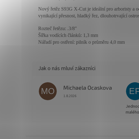
Nový řetěz S93G X-Cut je ideální pro arboristy a o
vynikající přesnost, hladký řez, dlouhotrvající ostro
Rozteč řetězu: .3/8"
Šířka vodících článků: 1,3 mm
Nářadí pro ostření
: pilník o průměru 4,0 mm
Michaela Ocaskova
MO
E
Hodnocení obchodu je 5 z 5 hvězdiček.
1.8.2026
Jednodu
malého
Z