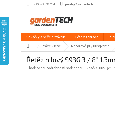
Přejít
+420 548 531 294
prodej@gardentech.cz
na
obsah
Sekačky a péče o trávník
Léto v zahradě
Ruč
Domů
Práce v lese
Motorové pily Husqvarna
Řetěz pilový S93G 3 / 8" 1.
Průměrné
1 hodnocení
Podrobnosti hodnocení
Značka:
HUSQVAR
hodnocení
produktu
je
5,0
z
5
hvězdiček.