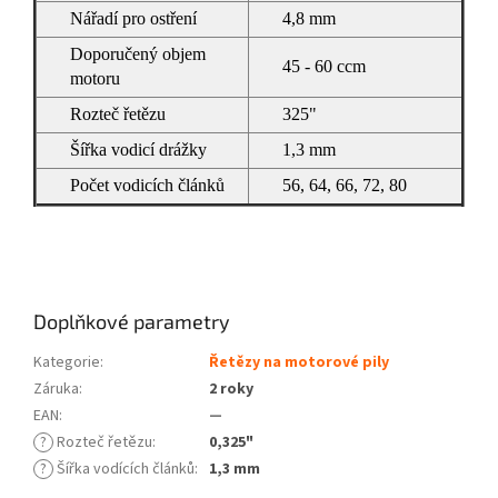
Nářadí pro ostření
4,8 mm
Doporučený objem
45 - 60 ccm
motoru
Rozteč řetězu
325"
Šířka vodicí drážky
1,3 mm
Počet vodicích článků
56, 64, 66, 72, 80
Doplňkové parametry
Kategorie
:
Řetězy na motorové pily
Záruka
:
2 roky
EAN
:
—
?
Rozteč řetězu
:
0,325"
?
Šířka vodících článků
:
1,3 mm