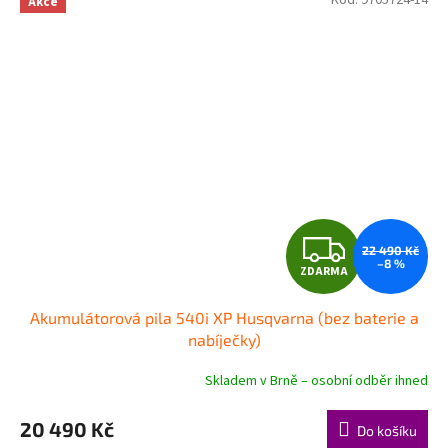
Akce
Z
22 490 Kč
–8 %
ZDARMA
D
Akumulátorová pila 540i XP Husqvarna (bez baterie a
A
nabíječky)
R
Skladem v Brně – osobní odběr ihned
M
20 490 Kč
Do košíku