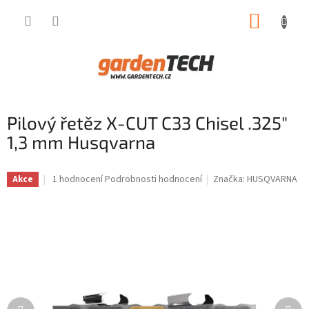
Přejít
NÁKUP
na
obsah
KOŠÍK
Pilový řetěz X-CUT C33 Chisel .325"
1,3 mm Husqvarna
Průměrné
1 hodnocení
Podrobnosti hodnocení
Značka:
HUSQVARNA
Akce
hodnocení
produktu
je
5,0
z
5
hvězdiček.