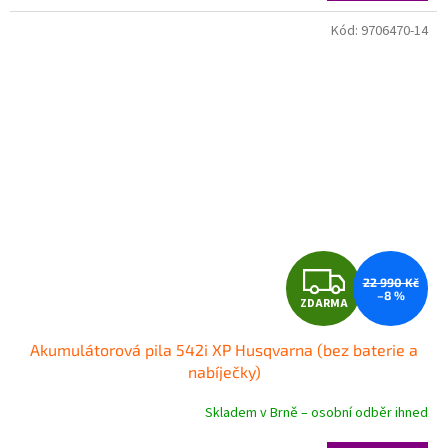
A
Kód:
9706470-14
Z
22 990 Kč
–8 %
ZDARMA
D
Akumulátorová pila 542i XP Husqvarna (bez baterie a
A
nabíječky)
R
Skladem v Brně – osobní odběr ihned