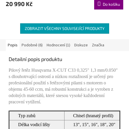
M
20 990 Kč
Do košíku
A
ZOBRAZIT VŠECHNY SOUVISEJÍCÍ PRODUKTY
Popis
Podobné (6)
Hodnocení (1)
Diskuze
Značka
Detailní popis produktu
Pilový řetěz Husqvarna X-CUT C33 0,325" 1,3 mm/0.050"
s dlouhotrvající ostrostí a nízkou roztažností je určený pro
profesionální použití s řetězovými pilami s motorem o
objemu 45-60 ccm, má robustní konstrukci a je vyroben z
odolných materiálů, které snesou vysoké každodenní
pracovní vytížení.
Typ zubů
Chisel (hranatý profil)
Délka vodicí lišty
13", 15", 16", 18", 20"