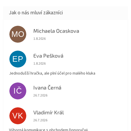
Michaela Ocaskova
MO
Hodnocení obchodu je 5 z 5 hvězdiček.
1.8.2026
Eva Pešková
EP
Hodnocení obchodu je 5 z 5 hvězdiček.
1.8.2026
Jednodušší hračka, ale plní účel pro malého kluka
Ivana Černá
IČ
Hodnocení obchodu je 5 z 5 hvězdiček.
26.7.2026
Vladimír Král
VK
Hodnocení obchodu je 5 z 5 hvězdiček.
26.7.2026
Výborná komunikace s obchodem.Doporučuji.