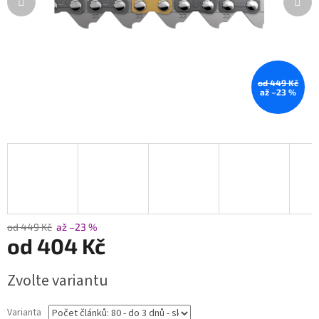
od 449 Kč
až –23 %
od 449 Kč
až –23 %
od
404 Kč
Měrná
Zvolte variantu
cena:
Varianta