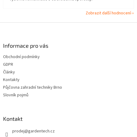
Zobrazit další hodnocení
Z
á
p
a
Informace pro vás
t
Obchodní podmínky
í
GDPR
Články
Kontakty
Půjčovna zahradní techniky Brno
Slovník pojmů
Kontakt
prodej
@
gardentech.cz