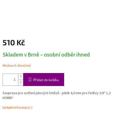
510 Kč
Měrná
Skladem v Brně – osobní odběr ihned
cena:
Možnosti doručení
Přidat do košíku
Souprava pro ostření pilových řetězů - pilník 4,0 mm pro řetězy 3/8" 1,3
HOBBY
Detailní informace