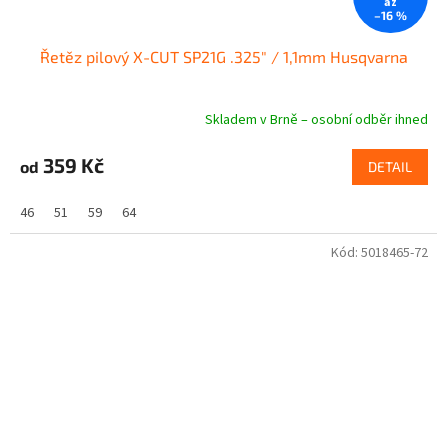
až
–16 %
Řetěz pilový X-CUT SP21G .325" / 1,1mm Husqvarna
Skladem v Brně – osobní odběr ihned
Průměrné
hodnocení
produktu
359 Kč
od
DETAIL
je
5,0
46
51
59
64
z
5
Kód:
5018465-72
hvězdiček.