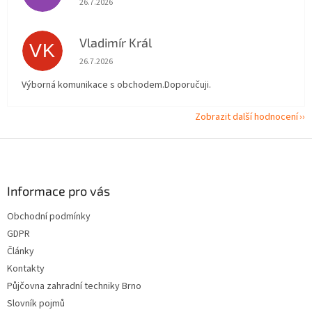
26.7.2026
Vladimír Král
VK
Hodnocení obchodu je 5 z 5 hvězdiček.
26.7.2026
Výborná komunikace s obchodem.Doporučuji.
Zobrazit další hodnocení
Z
á
p
a
Informace pro vás
t
Obchodní podmínky
í
GDPR
Články
Kontakty
Půjčovna zahradní techniky Brno
Slovník pojmů