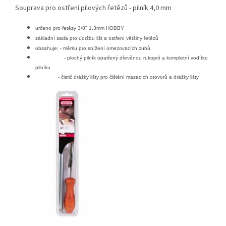
Souprava pro ostření pilových řetězů - pilník 4,0 mm
určeno pro řetězy 3/8" 1,3mm HOBBY
základní sada pro údržbu lišt a ostření většiny řetězů
obsahuje:
- měrku pro snížení omezovacích zubů
- plochý pilník opatřený dřevěnou rukojetí a kompletní vodítko
pilníku
- čistič drážky lišty pro čištění mazacích otovorů a drážky lišty