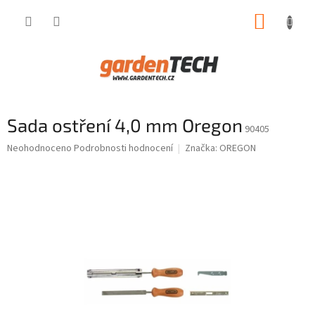
Přejít
NÁKUP
na
obsah
KOŠÍK
Sada ostření 4,0 mm Oregon
90405
Průměrné
Neohodnoceno
Podrobnosti hodnocení
Značka:
OREGON
hodnocení
produktu
je
0,0
z
5
hvězdiček.