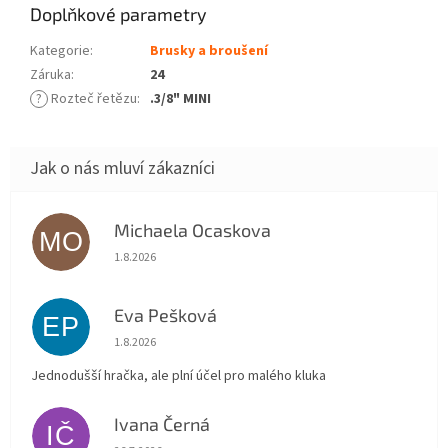
Doplňkové parametry
Kategorie
:
Brusky a broušení
Záruka
:
24
?
Rozteč řetězu
:
.3/8" MINI
Michaela Ocaskova
MO
Hodnocení obchodu je 5 z 5 hvězdiček.
1.8.2026
Eva Pešková
EP
Hodnocení obchodu je 5 z 5 hvězdiček.
1.8.2026
Jednodušší hračka, ale plní účel pro malého kluka
Ivana Černá
IČ
Hodnocení obchodu je 5 z 5 hvězdiček.