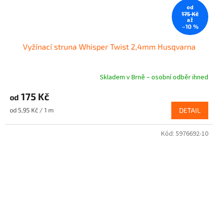
od
175 Kč
až
–10 %
Vyžínací struna Whisper Twist 2,4mm Husqvarna
Skladem v Brně – osobní odběr ihned
Průměrné
hodnocení
175 Kč
produktu
od
je
Měrná
od 5,95 Kč / 1 m
DETAIL
5,0
cena:
z
5
Kód:
5976692-10
hvězdiček.