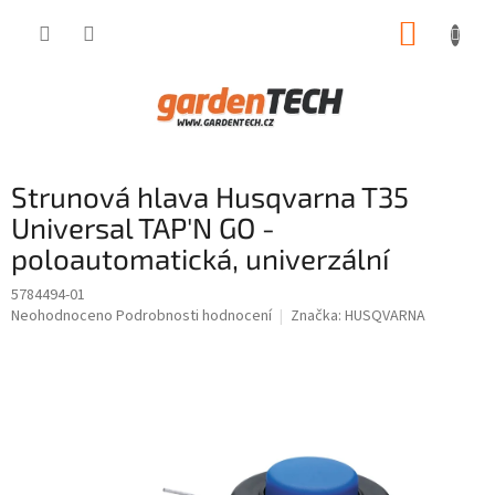
Přejít
NÁKUP
na
obsah
KOŠÍK
Strunová hlava Husqvarna T35
Universal TAP'N GO -
poloautomatická, univerzální
5784494-01
Průměrné
Neohodnoceno
Podrobnosti hodnocení
Značka:
HUSQVARNA
hodnocení
produktu
je
0,0
z
5
hvězdiček.