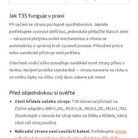
Jak T35 funguje v praxi
Při sečení se struna postupně opotřebovává. Jakmile
potřebujete vyvinout delší kus, jednoduše přitlačíte hlavu k zemi
— nárazová plotýnka uvolní mechanismus a struna se
automaticky o správný krok vysunutí posune. Přerušení práce
nebo sundávání přístroje není potřeba.
Otevřené vodící očko usnadňuje navlékání nové struny přímo v
terénu. Navíjení probíhá standardně — strunu navinete na cívku a
ve směru šipky na víčku. Celý úkon zabere pár minut.
Před objednávkou si ověřte
Závit hřídele vašeho stroje:
T35 Universal přichází se
čtyřmi adaptéry (M8×1,25L, M10×1,0L, M10×1,25L, M12×1,75L).
Zkontrolujte v návodu ke stroji nebo na štítku u hřídele, který
závit váš stroj používá.
Náhradní struna není součástí balení.
Potřebujete
strunu