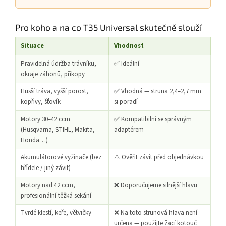
Pro koho a na co T35 Universal skutečně slouží
Situace
Vhodnost
Pravidelná údržba trávníku,
✅ Ideální
okraje záhonů, příkopy
Husší tráva, vyšší porost,
✅ Vhodná — struna 2,4–2,7 mm
kopřivy, šťovík
si poradí
Motory 30–42 ccm
✅ Kompatibilní se správným
(Husqvarna, STIHL, Makita,
adaptérem
Honda…)
Akumulátorové vyžínače (bez
⚠️ Ověřit závit před objednávkou
hřídele / jiný závit)
Motory nad 42 ccm,
❌ Doporučujeme silnější hlavu
profesionální těžká sekání
Tvrdé klestí, keře, větvičky
❌ Na toto strunová hlava není
určena — použijte žací kotouč