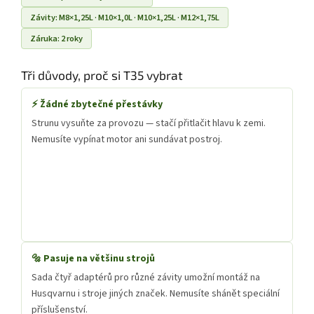
Závity: M8×1,25L · M10×1,0L · M10×1,25L · M12×1,75L
Záruka: 2 roky
Tři důvody, proč si T35 vybrat
⚡ Žádné zbytečné přestávky
Strunu vysuňte za provozu — stačí přitlačit hlavu k zemi.
Nemusíte vypínat motor ani sundávat postroj.
🔩 Pasuje na většinu strojů
Sada čtyř adaptérů pro různé závity umožní montáž na
Husqvarnu i stroje jiných značek. Nemusíte shánět speciální
příslušenství.