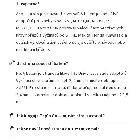
Husqvarna?
Ano — proto je v názvu „Universal". V balení je sada čtyř
adaptérů pro závity M8×1,25L, M10×1,0L, M10×1,25L a
M12×1,75L. Tyto závity pokrývají velkou část benzínových
křovinořezů a vyžínačů od STIHL, Makita, Honda, Kawasaki a
dalších výrobců. Závit vašeho stroje ověřte v návodu nebo
na štítku u hřídele.
Je struna součástí balení?
Ne. V balení je strunová hlava T35 Universal a sada adaptérů.
Vyžínací strunu průměru 2,4–2,7 mm si musíte dokoupit
zvlášť. Pro standardní použití doporučujeme kulatou strunu
2,4 mm — kombinuje dobrou odolnost s délkou náplně až 8,5
m.
Jak funguje Tap'n Go — musím stroj zastavit?
Jak se navíjí nová struna do T35 Universal?