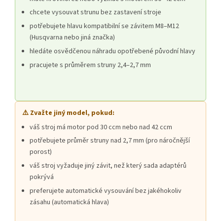
chcete vysouvat strunu bez zastavení stroje
potřebujete hlavu kompatibilní se závitem M8–M12
(Husqvarna nebo jiná značka)
hledáte osvědčenou náhradu opotřebené původní hlavy
pracujete s průměrem struny 2,4–2,7 mm
⚠️ Zvažte jiný model, pokud:
váš stroj má motor pod 30 ccm nebo nad 42 ccm
potřebujete průměr struny nad 2,7 mm (pro náročnější
porost)
váš stroj vyžaduje jiný závit, než který sada adaptérů
pokrývá
preferujete automatické vysouvání bez jakéhokoliv
zásahu (automatická hlava)