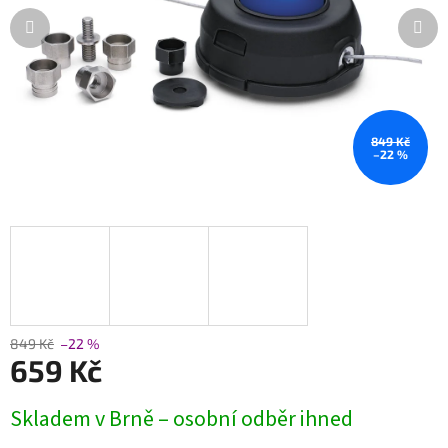
849 Kč
–22 %
849 Kč
–22 %
659 Kč
Měrná
Skladem v Brně – osobní odběr ihned
cena: