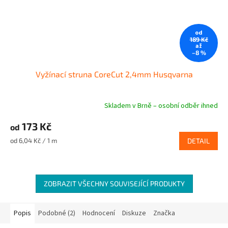
od
189 Kč
až
–8 %
Vyžínací struna CoreCut 2,4mm Husqvarna
Skladem v Brně – osobní odběr ihned
173 Kč
od
Měrná
od 6,04 Kč / 1 m
DETAIL
cena:
ZOBRAZIT VŠECHNY SOUVISEJÍCÍ PRODUKTY
Popis
Podobné (2)
Hodnocení
Diskuze
Značka