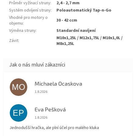
Průměr vyžínací struny
:
2,4 - 2,7 mm
Systém odvíjení struny
:
Poloautomatický Tap-n-Go
Vhodné pro motory o
30 - 42 ccm
objemu
:
Výměna struny
:
Standardní navíjení
M10x1,25L / M12x1,75L / M10x1,0L /
Závit
:
M8x1,25L
Michaela Ocaskova
MO
Hodnocení obchodu je 5 z 5 hvězdiček.
1.8.2026
Eva Pešková
EP
Hodnocení obchodu je 5 z 5 hvězdiček.
1.8.2026
Jednodušší hračka, ale plní účel pro malého kluka