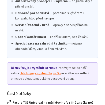
Autorizovaný prodejce Husqvarna
— originální díly a
příslušenství.
Odborné poradenství
— poradíme s výběrem i
kompatibilitou před nákupem.
Servisní zázemí v Brně
— opravy a servis přímo na
místě.
Osobní odběr ihned
— zboží skladem, bez čekání.
Specializace na zahradní techniku
— nejsme
obchodní dům, víme, o čem mluvíme.
📖 Nevíte, jak vyměnit strunu?
Podívejte se do naší
sekce
Jak funguje systém Tap'n Go
— krátké vysvětlení
principu poloautomatického vysouvání struny.
Časté otázky
Pasuje T35 Universal na můj křovinořez jiné značky než