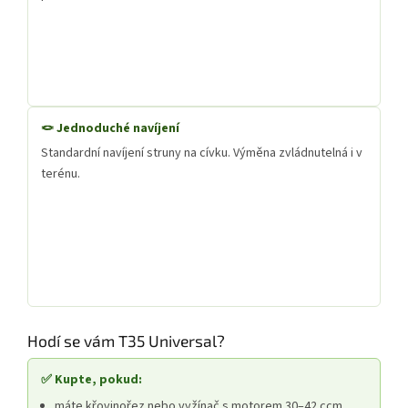
🪢 Jednoduché navíjení
Standardní navíjení struny na cívku. Výměna zvládnutelná i v
terénu.
Hodí se vám T35 Universal?
✅ Kupte, pokud:
máte křovinořez nebo vyžínač s motorem 30–42 ccm