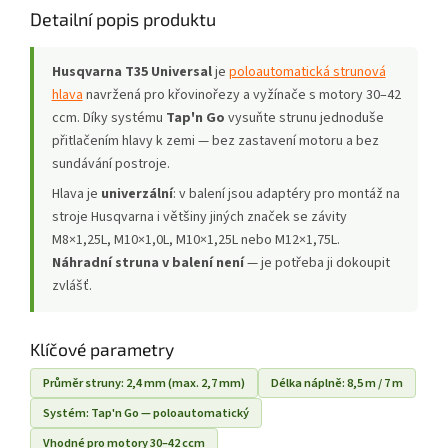
Detailní popis produktu
Husqvarna T35 Universal
je
poloautomatická strunová
hlava
navržená pro křovinořezy a vyžínače s motory 30–42
ccm. Díky systému
Tap'n Go
vysuňte strunu jednoduše
přitlačením hlavy k zemi — bez zastavení motoru a bez
sundávání postroje.
Hlava je
univerzální
: v balení jsou adaptéry pro montáž na
stroje Husqvarna i většiny jiných značek se závity
M8×1,25L, M10×1,0L, M10×1,25L nebo M12×1,75L.
Náhradní struna v balení není
— je potřeba ji dokoupit
zvlášť.
Klíčové parametry
Průměr struny: 2,4 mm (max. 2,7 mm)
Délka náplně: 8,5 m / 7 m
Systém: Tap'n Go — poloautomatický
Vhodné pro motory 30–42 ccm