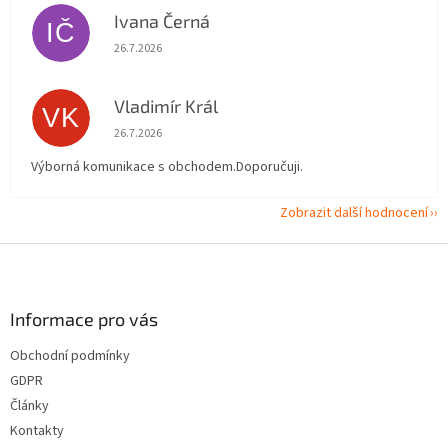
Ivana Černá
IČ
Hodnocení obchodu je 5 z 5 hvězdiček.
26.7.2026
Vladimír Král
VK
Hodnocení obchodu je 5 z 5 hvězdiček.
26.7.2026
Výborná komunikace s obchodem.Doporučuji.
Zobrazit další hodnocení
Z
á
p
a
Informace pro vás
t
Obchodní podmínky
í
GDPR
Články
Kontakty