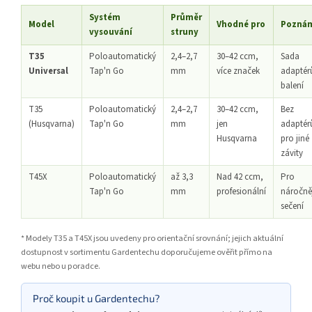
Systém
Průměr
Model
Vhodné pro
Pozná
vysouvání
struny
T35
Poloautomatický
2,4–2,7
30–42 ccm,
Sada
Universal
Tap'n Go
mm
více značek
adaptér
balení
T35
Poloautomatický
2,4–2,7
30–42 ccm,
Bez
(Husqvarna)
Tap'n Go
mm
jen
adaptér
Husqvarna
pro jiné
závity
T45X
Poloautomatický
až 3,3
Nad 42 ccm,
Pro
Tap'n Go
mm
profesionální
náročněj
sečení
* Modely T35 a T45X jsou uvedeny pro orientační srovnání; jejich aktuální
dostupnost v sortimentu Gardentechu doporučujeme ověřit přímo na
webu nebo u poradce.
Proč koupit u Gardentechu?