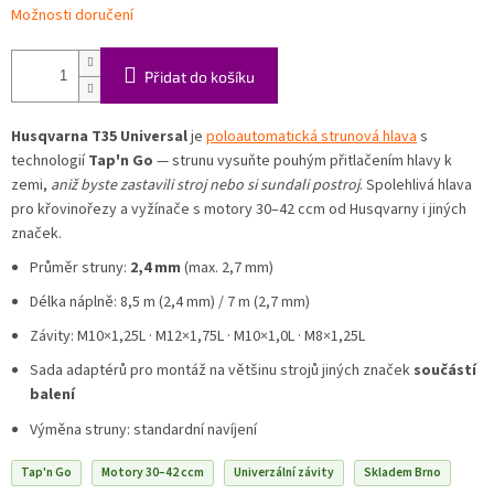
Možnosti doručení
Přidat do košíku
Husqvarna T35 Universal
je
poloautomatická strunová hlava
s
technologií
Tap'n Go
— strunu vysuňte pouhým přitlačením hlavy k
zemi,
aniž byste zastavili stroj nebo si sundali postroj
. Spolehlivá hlava
pro křovinořezy a vyžínače s motory 30–42 ccm od Husqvarny i jiných
značek.
Průměr struny:
2,4 mm
(max. 2,7 mm)
Délka náplně: 8,5 m (2,4 mm) / 7 m (2,7 mm)
Závity: M10×1,25L · M12×1,75L · M10×1,0L · M8×1,25L
Sada adaptérů pro montáž na většinu strojů jiných značek
součástí
balení
Výměna struny: standardní navíjení
Tap'n Go
Motory 30–42 ccm
Univerzální závity
Skladem Brno