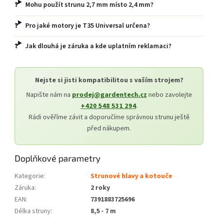
Mohu použít strunu 2,7 mm místo 2,4 mm?
Pro jaké motory je T35 Universal určena?
Jak dlouhá je záruka a kde uplatním reklamaci?
Nejste si jisti kompatibilitou s vaším strojem?
Napište nám na
prodej@gardentech.cz
nebo zavolejte
+420 548 531 294
.
Rádi ověříme závit a doporučíme správnou strunu ještě
před nákupem.
Doplňkové parametry
Kategorie
:
Strunové hlavy a kotouče
Záruka
:
2 roky
EAN
:
7391883725696
Délka struny
:
8,5 - 7 m