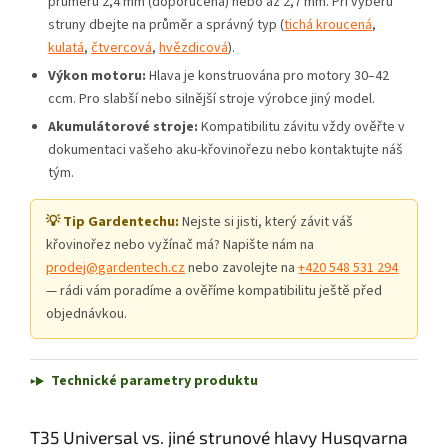
průměru 2,4 mm (doporučená) nebo až 2,7 mm. Při výběru
struny dbejte na průměr a správný typ (
tichá kroucená
,
kulatá
,
čtvercová
,
hvězdicová
).
Výkon motoru:
Hlava je konstruována pro motory 30–42
ccm. Pro slabší nebo silnější stroje výrobce jiný model.
Akumulátorové stroje:
Kompatibilitu závitu vždy ověřte v
dokumentaci vašeho aku-křovinořezu nebo kontaktujte náš
tým.
💡 Tip Gardentechu:
Nejste si jisti, který závit váš
křovinořez nebo vyžínač má? Napište nám na
prodej@gardentech.cz
nebo zavolejte na
+420 548 531 294
— rádi vám poradíme a ověříme kompatibilitu ještě před
objednávkou.
Technické parametry produktu
T35 Universal vs. jiné strunové hlavy Husqvarna