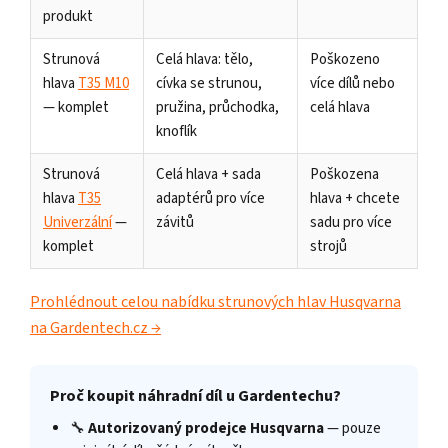
produkt
Strunová
Celá hlava: tělo,
Poškozeno
hlava
T35 M10
cívka se strunou,
více dílů nebo
— komplet
pružina, průchodka,
celá hlava
knoflík
Strunová
Celá hlava + sada
Poškozena
hlava
T35
adaptérů pro více
hlava + chcete
Univerzální
—
závitů
sadu pro více
komplet
strojů
Prohlédnout celou nabídku strunových hlav Husqvarna
na Gardentech.cz →
Proč koupit náhradní díl u Gardentechu?
🔧
Autorizovaný prodejce Husqvarna
— pouze