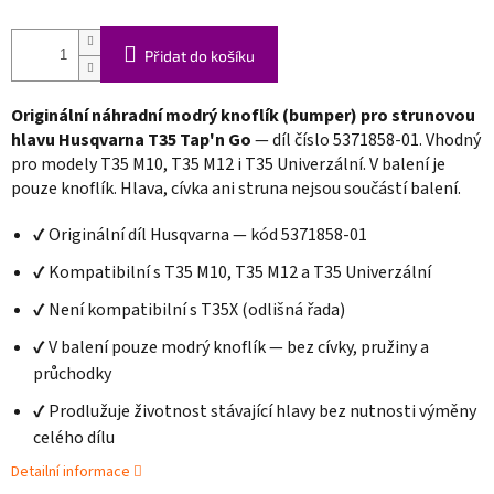
Přidat do košíku
Originální náhradní modrý knoflík (bumper) pro strunovou
hlavu Husqvarna T35 Tap'n Go
— díl číslo 5371858-01. Vhodný
pro modely T35 M10, T35 M12 i T35 Univerzální. V balení je
pouze knoflík. Hlava, cívka ani struna nejsou součástí balení.
✔ Originální díl Husqvarna — kód 5371858-01
✔ Kompatibilní s T35 M10, T35 M12 a T35 Univerzální
✔ Není kompatibilní s T35X (odlišná řada)
✔ V balení pouze modrý knoflík — bez cívky, pružiny a
průchodky
✔ Prodlužuje životnost stávající hlavy bez nutnosti výměny
celého dílu
Detailní informace