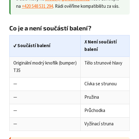
na
+420 548 531 294
. Rádi ověříme kompatibilitu za vás.
Co je a není součástí balení?
✗ Není součástí
✔ Součástí balení
balení
Originální modrý knoflík (bumper)
Tělo strunové hlavy
T35
—
Cívka se strunou
—
Pružina
—
Průchodka
—
Vyžínací struna