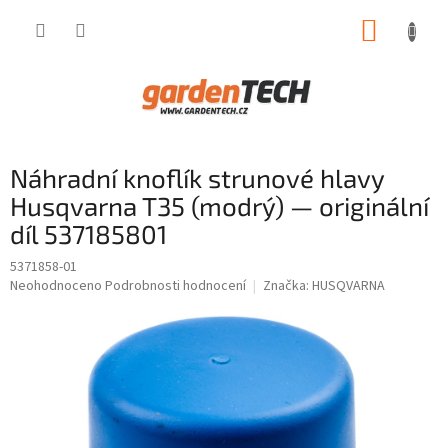
Přejít
NÁKUP
na
obsah
KOŠÍK
Náhradní knoflík strunové hlavy
Husqvarna T35 (modrý) — originální
díl 537185801
5371858-01
Průměrné
Neohodnoceno
Podrobnosti hodnocení
Značka:
HUSQVARNA
hodnocení
produktu
je
0,0
z
5
hvězdiček.