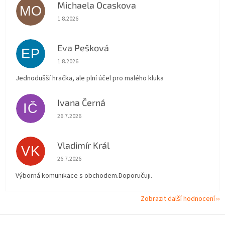
Michaela Ocaskova
MO
Hodnocení obchodu je 5 z 5 hvězdiček.
1.8.2026
Eva Pešková
EP
Hodnocení obchodu je 5 z 5 hvězdiček.
1.8.2026
Jednodušší hračka, ale plní účel pro malého kluka
Ivana Černá
IČ
Hodnocení obchodu je 5 z 5 hvězdiček.
26.7.2026
Vladimír Král
VK
Hodnocení obchodu je 5 z 5 hvězdiček.
26.7.2026
Výborná komunikace s obchodem.Doporučuji.
Zobrazit další hodnocení
Z