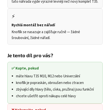
tato náhrada vyjde výrazně levněji než nový komplet T35.
⚡
Rychlá montáž bez nářadí
Knoflík se nasazuje a zajišťuje ručně — žádné
šroubování, žádné nářadí.
Je tento díl pro vás?
✅ Kupte, pokud
máte hlavu T35 M10, M12 nebo Univerzální
knoflík je popraskán, obroušen nebo ztracen
zbývající díly hlavy (tělo, cívka, pružina) jsou funkční
chcete ušetřit oproti nákupu celé hlavy