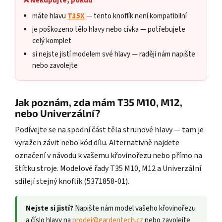
❌ Nekupujte, pokud
máte hlavu
T35X
— tento knoflík není kompatibilní
je poškozeno tělo hlavy nebo cívka — potřebujete
celý komplet
si nejste jistí modelem své hlavy — raději nám napište
nebo zavolejte
Jak poznám, zda mám T35 M10, M12,
nebo Univerzální?
Podívejte se na spodní část těla strunové hlavy — tam je
vyražen závit nebo kód dílu. Alternativně najdete
označení v návodu k vašemu křovinořezu nebo přímo na
štítku stroje. Modelové řady T35 M10, M12 a Univerzální
sdílejí stejný knoflík (5371858-01).
Nejste si jistí?
Napište nám model vašeho křovinořezu
a číslo hlavy na
prodej@gardentech.cz
nebo zavolejte