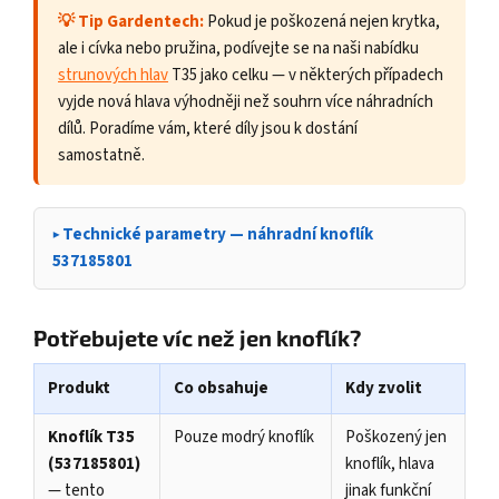
💡 Tip Gardentech:
Pokud je poškozená nejen krytka,
ale i cívka nebo pružina, podívejte se na naši nabídku
strunových hlav
T35 jako celku — v některých případech
vyjde nová hlava výhodněji než souhrn více náhradních
dílů. Poradíme vám, které díly jsou k dostání
samostatně.
Technické parametry — náhradní knoflík
537185801
Potřebujete víc než jen knoflík?
Produkt
Co obsahuje
Kdy zvolit
Knoflík T35
Pouze modrý knoflík
Poškozený jen
(537185801)
knoflík, hlava
— tento
jinak funkční