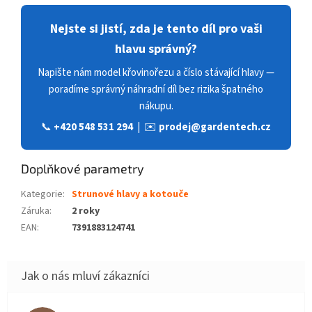
Nejste si jistí, zda je tento díl pro vaši
hlavu správný?
Napište nám model křovinořezu a číslo stávající hlavy —
poradíme správný náhradní díl bez rizika špatného
nákupu.
📞
+420 548 531 294
| ✉️
prodej@gardentech.cz
Doplňkové parametry
Kategorie
:
Strunové hlavy a kotouče
Záruka
:
2 roky
EAN
:
7391883124741