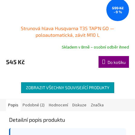
599 Kč
–9 %
Strunová hlava Husqvarna T35 TAP'N GO —
poloautomatická, závit M10 L
Skladem v Brně – osobní odběr ihned
545 Kč
Do košíku
ZOBRAZIT VŠECHNY SOUVISEJÍCÍ PRODUKTY
Popis
Podobné (2)
Hodnocení
Diskuze
Značka
Detailní popis produktu