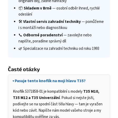
originální díly, žádné náhražky
📦
Skladem v Brně
— osobní odběr ihned, rychlé
odeslání
🛠️
Vlastní servis zahradní techniky
— pomůžeme
i s montáží nebo diagnostikou
📞
Odborné poradenství
— zavolejte nebo
napište, poradíme správný díl
🌿 Specializace na zahradní techniku od roku 1993
Časté otázky
Pasuje tento knoflík na moji hlavu T35?
Knoflík 5371858-01 je kompatibilní s modely
T35 M10,
T35 M12 a T35 Univerzální
. Pokud si nejste jisti,
podívejte se na spodní část těla hlavy — tam je vyražen
kód nebo závit. Napište nám model vašeho stroje a my
kompatibilitu ověříme za vás.