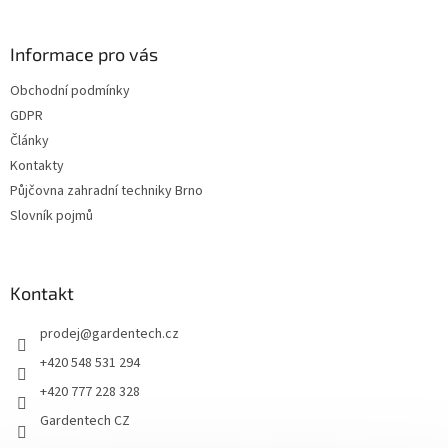
á
p
a
Informace pro vás
t
Obchodní podmínky
í
GDPR
Články
Kontakty
Půjčovna zahradní techniky Brno
Slovník pojmů
Kontakt
prodej
@
gardentech.cz
+420 548 531 294
+420 777 228 328
Gardentech CZ