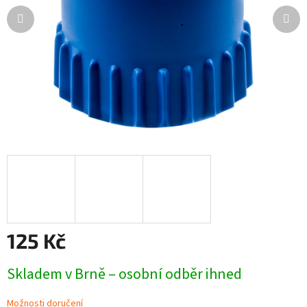
125 Kč
Měrná
Skladem v Brně – osobní odběr ihned
cena:
Možnosti doručení