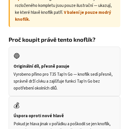
rozloženého kompletu jsou pouze ilustrační — ukazují,
ke které hlavě knoflík patří.
V balení je pouze modrý
knoflík.
Proč koupit právě tento knoflík?
🔵
Originální díl, přesně pasuje
Vyrobeno přímo pro T35 Tap'n Go — knoflík sedí přesně,
správně drží cívku a zajišťuje funkci Tap'n Go bez
opotřebení okolních dílů.
💰
Úspora oproti nové hlavě
Pokud je hlava jinak v pořádku a poškodil se jen knoflík,