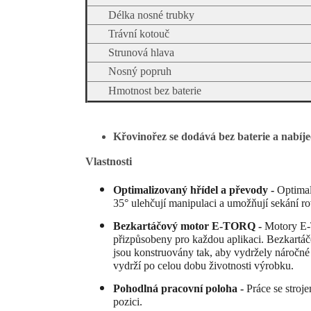
Délka nosné trubky
Trávní kotouč
Strunová hlava
Nosný popruh
Hmotnost bez baterie
Křovinořez se dodává bez baterie a nabíje
Vlastnosti
Optimalizovaný hřídel a převody -
Optimal
35° ulehčují manipulaci a umožňují sekání r
Bezkartáčový motor E-TORQ -
Motory E-
přizpůsobeny pro každou aplikaci. Bezkartáč
jsou konstruovány tak, aby vydržely náročné
vydrží po celou dobu životnosti výrobku.
Pohodlná pracovní poloha -
Práce se stro
pozici.