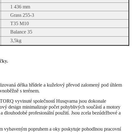
1 436 mm
Grass 255-3
T35 M10
Balance 35
3,5kg
čky.
izovaná délka hřídele a kuželový převod zalomený pod úhlem
ovnoběžně s terénem.
TORQ vyvinuté společností Husqvarna jsou dokonale
ový design minimalizuje počet pohyblivých součástí a motory
 a dlouhodobé profesionální použití. Jsou zcela bezúdržbové a
jem vybaveným popruhem a oky poskytuje pohodlnou pracovní