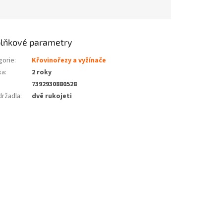
lňkové parametry
gorie
:
Křovinořezy a vyžínače
ka
:
2 roky
7392930880528
držadla
:
dvě rukojeti