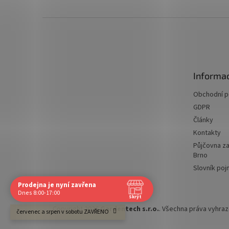
Z
á
p
a
t
Informac
í
Obchodní 
GDPR
Články
Kontakty
Půjčovna za
Brno
Slovník po
Prodejna je nyní zavřena
Navštivte nás osobně
Dnes 8:00-17:00
Skrýt
Čas
Copyright 2026
Gardentech s.r.o.
. Všechna práva vyhra
červenec a srpen v sobotu ZAVŘENO
Po
8:00 - 17:00
Út
8:00 - 17:00