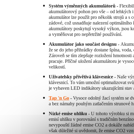
Systém výměnných akumulátorů -
Flexibi
akumulátorový pohon pro vše – od lehkých i 
akumulátor lze použít pro několik strojů a s
zádové, což usnadňuje nalezení optimálního 
akumulátory poskytují vysoký výkon, jsou ko
a vyměňovat pro nepřetržité používání.
Akumulátor jako součást designu -
Akumulá
že se do jeho přihrádky dostane špína, voda
Zároveň se tím zlepšuje rozložení hmotnosti a
pracuje. Příčné uložení akumulátoru je vysoc
velikostí.
Uživatelsky přívětivá klávesnice -
Naše výr
klávesnicí. To vám umožní optimalizovat svů
je vybaven LED indikátory ukazujícími stav
Tap 'n Go
-
Vysoce odolný žací systém se dv
a bez námahy pouhým zatlačením strunové h
Nízké emise uhlíku -
U tohoto výrobku si mů
emisí uhlíku v porovnání s tradičním benz
nevypouští žádné emise CO2 a dokáže nabídn
však důležité si uvědomit, že emise CO2 vzni