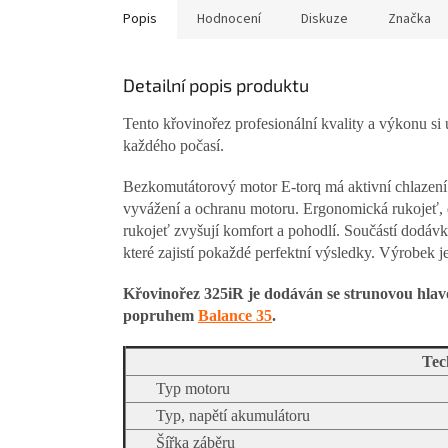
hvězdiček.
Popis
Hodnocení
Diskuze
Značka
Detailní popis produktu
Tento křovinořez profesionální kvality a výkonu si 
každého počasí.
Bezkomutátorový motor E-torq má aktivní chlazení 
vyvážení a ochranu motoru. Ergonomická rukojeť, di
rukojeť zvyšují komfort a pohodlí. Součástí dodáv
které zajistí pokaždé perfektní výsledky. Výrobek
Křovinořez 325iR je dodáván se strunovou hla
popruhem
Balance 35
.
Tec
Typ motoru
Typ, napětí akumulátoru
Šířka záběru