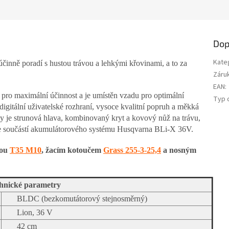
Dop
Kate
účinně poradí s hustou trávou a lehkými křovinami, a to za
Záru
EAN
:
pro maximální účinnost a je umístěn vzadu pro optimální
Typ 
gitální uživatelské rozhraní, vysoce kvalitní popruh a měkká
ky je strunová hlava, kombinovaný kryt a kovový nůž na trávu,
 je součástí akumulátorového systému Husqvarna BLi-X 36V.
vou
T35 M10
, žacím kotoučem
Grass 255-3-25,4
a nosným
hnické parametry
BLDC (bezkomutátorový stejnosměrný)
Lion, 36 V
42 cm