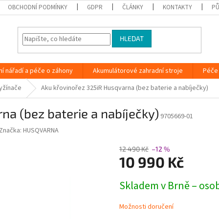
OBCHODNÍ PODMÍNKY
GDPR
ČLÁNKY
KONTAKTY
PŮ
HLEDAT
ní nářadí a péče o záhony
Akumulátorové zahradní stroje
Péče 
yžínače
Aku křovinořez 325iR Husqvarna (bez baterie a nabíječky)
na (bez baterie a nabíječky)
9705669-01
Značka:
HUSQVARNA
12 490 Kč
–12 %
10 990 Kč
Měrná
Skladem v Brně – oso
cena:
Možnosti doručení