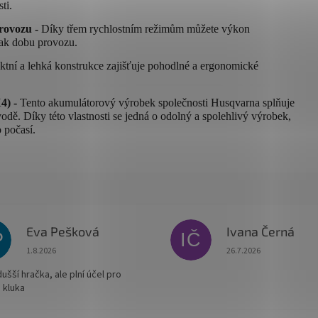
ti.
provozu -
Díky třem rychlostním režimům můžete výkon
tak dobu provozu.
tní a lehká konstrukce zajišťuje pohodlné a ergonomické
4) -
Tento akumulátorový výrobek společnosti Husqvarna splňuje
 vodě. Díky této vlastnosti se jedná o odolný a spolehlivý výrobek,
 počasí.
Eva Pešková
Ivana Černá
P
IČ
Hodnocení obchodu je 5 z 5 hvězdiček.
Hodnocení obchodu je
1.8.2026
26.7.2026
šší hračka, ale plní účel pro
 kluka