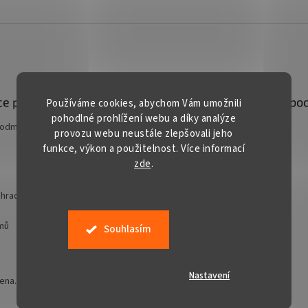
e pro vás
Kontakt
Facebo
Používáme cookies, abychom Vám umožnili
pohodlné prohlížení webu a díky analýze
podmínky
prodej
@
gardentech.cz
provozu webu neustále zlepšovali jeho
funkce, výkon a použitelnost. Více informací
+420 548 531 294
zde
.
+420 777 228 328
Gardentech CZ
hradní techniky
jmů
Souhlasím
Nastavení
zena.
Upravit nastavení cookies