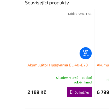
Související produkty
Kód:
9704571-01
2 599
Kč
–15 %
Akumulátor Husqvarna BLi40-B70
Akumul
Skladem v Brně – osobní
S
Průměrné
odběr ihned
hodnocení
produktu
2 189 Kč
6 799
Do košíku
je
5,0
z
5