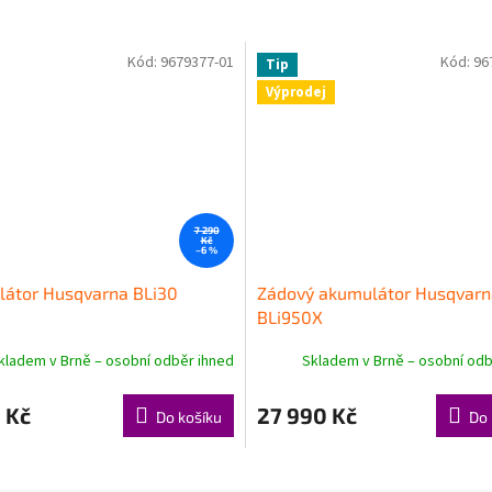
M
Kód:
9679377-01
Kód:
96
Tip
A
Výprodej
7 290
Kč
–6 %
átor Husqvarna BLi30
Zádový akumulátor Husqvarn
BLi950X
kladem v Brně – osobní odběr ihned
Skladem v Brně – osobní odb
 Kč
27 990 Kč
Do košíku
Do 