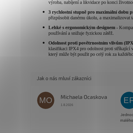
výroba, nabíjení a likvidace po konci životnos
3 rychlostní stupně pro maximální dobu 
přizpůsobit danému úkolu, a maximalizovat 
Lehké s ergonomickým designem -
Kompak
používání a snižuje fyzickou zátěž.
Odolnost proti povětrnostním vlivům (IPX
klasifikaci IPX4 pro odolnost proti stříkající
který může být použit po celý rok za každého
Michaela Ocaskova
MO
E
Hodnocení obchodu je 5 z 5 hvězdiček.
1.8.2026
Jednodu
malého