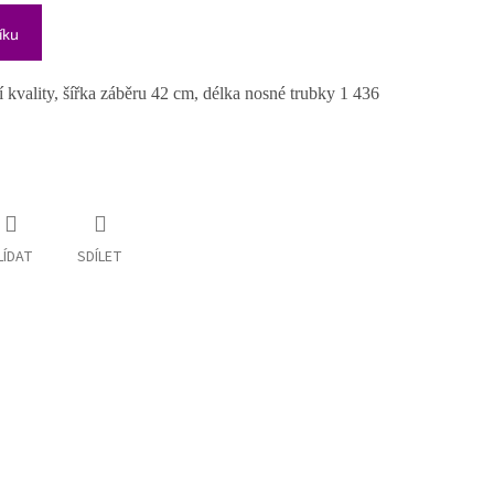
íku
í kvality, šířka záběru 42 cm, délka nosné trubky 1 436
LÍDAT
SDÍLET