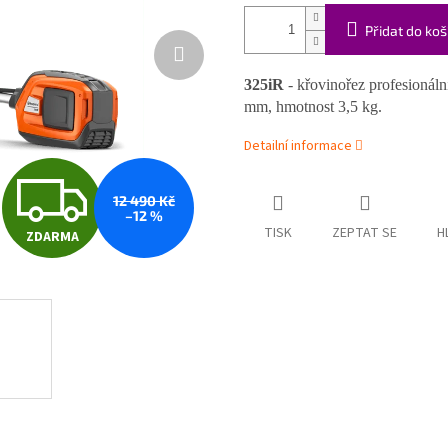
Přidat do koš
325iR
- křovinořez profesionáln
mm, hmotnost 3,5 kg.
Detailní informace
Z
12 490 Kč
–12 %
TISK
ZEPTAT SE
H
ZDARMA
D
A
R