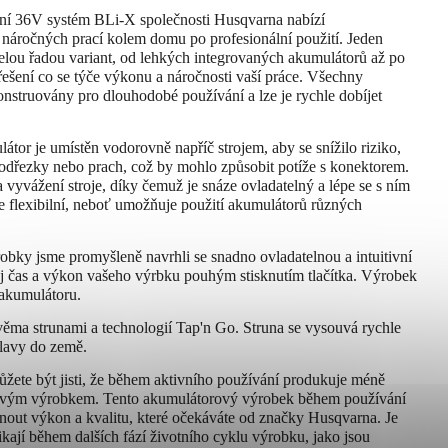
lní 36V systém BLi-X společnosti Husqvarna nabízí
náročných prací kolem domu po profesionální použití. Jeden
 celou řadou variant, od lehkých integrovaných akumulátorů až po
řešení co se týče výkonu a náročnosti vaší práce. Všechny
nstruovány pro dlouhodobé používání a lze je rychle dobíjet
tor je umístěn vodorovně napříč strojem, aby se snížilo riziko,
, odřezky nebo prach, což by mohlo způsobit potíže s konektorem.
 vyvážení stroje, díky čemuž je snáze ovladatelný a lépe se s ním
e flexibilní, neboť umožňuje použití akumulátorů různých
obky jsme promyšleně navrhli se snadno ovladatelnou a intuitivní
j čas a výkon vašeho výrbku pouhým stisknutím tlačítka. Výrobek
 akumulátoru.
ěma strunami a technologií Tap'n Go. Struna se vysouvá rychle
lavy do země.
žete být jisti, že během aktivního používání produkuje méně
ínovým výrobkem. Tento akumulátorový výrobek během používání
out výkon a kvalitu, které očekáváte od značky Husqvarna. Je
kají během dalších fází životního cyklu výrobku, jako jsou