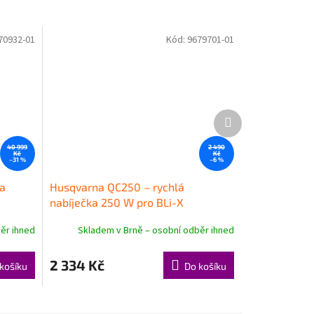
70932-01
Kód:
9679701-01
Další
produkt
40 999
2 490
Kč
Kč
–31 %
–6 %
a
Husqvarna QC250 – rychlá
nabíječka 250 W pro BLi-X
ěr ihned
Skladem v Brně – osobní odběr ihned
2 334 Kč
košíku
Do košíku