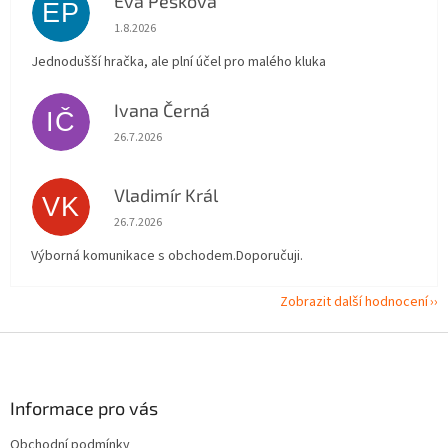
Eva Pešková
EP
Hodnocení obchodu je 5 z 5 hvězdiček.
1.8.2026
Jednodušší hračka, ale plní účel pro malého kluka
Ivana Černá
IČ
Hodnocení obchodu je 5 z 5 hvězdiček.
26.7.2026
Vladimír Král
VK
Hodnocení obchodu je 5 z 5 hvězdiček.
26.7.2026
Výborná komunikace s obchodem.Doporučuji.
Zobrazit další hodnocení
Z
á
p
a
Informace pro vás
t
Obchodní podmínky