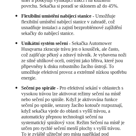
směr a poskytují vynikající trakci i na kluzkém
povrchu. Sekačka si poradí se sklonem až do 45%.
Flexibilní umístění nabíjecí stanice -
Umožňuje
flexibilní umístění nabíjecí stanice v zahradě, což
usnadňuje instalaci a zajistí bezproblémové zajíždění
sekačky do nabíjecí stanice.
Unikátní systém sečení -
Sekačka Automower
Husqvarna zkracuje trávu jen o kousíček, ale často,
což zajišťuje pěkný a zdravý trávník. Je vybavena noži
ze silné uhlíkové oceli, ostrými jako břitva, které jsou
připevněny k disku robustního žacího ústrojí. To
umožňuje efektivní provoz a extrémně nízkou spotřebu
energie.
Sečení po spirále -
Pro efektivní sekání v oblastech s
vysokou trávou lze aktivovat režimy sečení na místě
nebo sečení po spirále. Když je aktivována funkce
sečení po spirále, senzory žacího kotouče rozpoznají,
když sekačka vjede do oblasti s vyšší trávou, a
automaticky přepnou technologii sečení na
systematický spirálový vzor. Režim Sečení na místě je
určen pro rychlé sečení menší plochy s vyšší trávou.
To je zvláště užitečné pro místa například pod