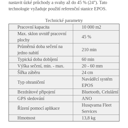
nastavit úzké průchody a svahy až do 45 % (24°). Tato
technologie vyžaduje použití referenční stanice EPOS.
Technické parametry
Pracovní kapacita
10 000 m2
Max. sklon uvnitř pracovní
45 %
plochy
Průměrná doba sečení na
210 min
jedno nabití
Typická doba dobíjení
60 min
Výška sečení, min. - max.
20 - 60 mm
Šířka záběru
24 cm
Naváděcí systém
Typ ohraničení
EPOS
Bezdrátové připojení
Bluetooth, Celulární
GPS sledování
ANO
Husqvarna Fleet
Řízení pomocí aplikace
Services
Hmotnost
13,8 kg