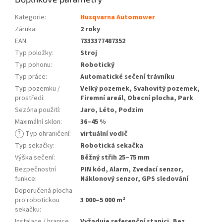
Kategorie
:
Husqvarna Automower
Záruka
:
2 roky
EAN
:
7333377487352
Typ položky
:
Stroj
Typ pohonu
:
Robotický
Typ práce
:
Automatické sečení trávníku
Typ pozemku /
Velký pozemek, Svahovitý pozemek,
prostředí
:
Firemní areál, Obecní plocha, Park
Sezóna použití
:
Jaro, Léto, Podzim
Maximální sklon
:
36–45 %
?
Typ ohraničení
:
virtuální vodič
Typ sekačky
:
Robotická sekačka
Výška sečení
:
Běžný střih 25–75 mm
Bezpečnostní
PIN kód, Alarm, Zvedací senzor,
funkce
:
Náklonový senzor, GPS sledování
Doporučená plocha
pro robotickou
3 000–5 000 m²
sekačku
:
Instalace / hranice
Vyžaduje referenční stanici, Bez