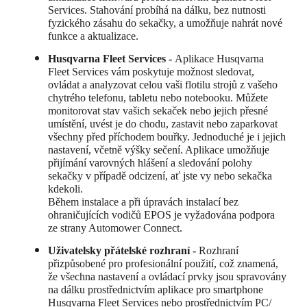
Services. Stahování probíhá na dálku, bez nutnosti
fyzického zásahu do sekačky, a umožňuje nahrát nové
funkce a aktualizace.
Husqvarna Fleet Services -
Aplikace Husqvarna
Fleet Services vám poskytuje možnost sledovat,
ovládat a analyzovat celou vaši flotilu strojů z vašeho
chytrého telefonu, tabletu nebo notebooku. Můžete
monitorovat stav vašich sekaček nebo jejich přesné
umístění, uvést je do chodu, zastavit nebo zaparkovat
všechny před příchodem bouřky. Jednoduché je i jejich
nastavení, včetně výšky sečení. Aplikace umožňuje
přijímání varovných hlášení a sledování polohy
sekačky v případě odcizení, ať jste vy nebo sekačka
kdekoli.
Během instalace a při úpravách instalací bez
ohraničujících vodičů EPOS je vyžadována podpora
ze strany Automower Connect.
Uživatelsky přátelské rozhraní -
Rozhraní
přizpůsobené pro profesionální použití, což znamená,
že všechna nastavení a ovládací prvky jsou spravovány
na dálku prostřednictvím aplikace pro smartphone
Husqvarna Fleet Services nebo prostřednictvím PC/