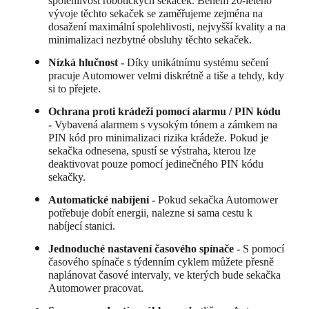
spolehlivost robotických sekaček. Během 20-letého
vývoje těchto sekaček se zaměřujeme zejména na
dosažení maximální spolehlivosti, nejvyšší kvality a na
minimalizaci nezbytné obsluhy těchto sekaček.
Nízká hlučnost -
Díky unikátnímu systému sečení
pracuje Automower velmi diskrétně a tiše a tehdy, kdy
si to přejete.
Ochrana proti krádeži pomocí alarmu / PIN kódu
-
Vybavená alarmem s vysokým tónem a zámkem na
PIN kód pro minimalizaci rizika krádeže. Pokud je
sekačka odnesena, spustí se výstraha, kterou lze
deaktivovat pouze pomocí jedinečného PIN kódu
sekačky.
Automatické nabíjení -
Pokud sekačka Automower
potřebuje dobít energii, nalezne si sama cestu k
nabíjecí stanici.
Jednoduché nastavení časového spínače -
S pomocí
časového spínače s týdenním cyklem můžete přesně
naplánovat časové intervaly, ve kterých bude sekačka
Automower pracovat.