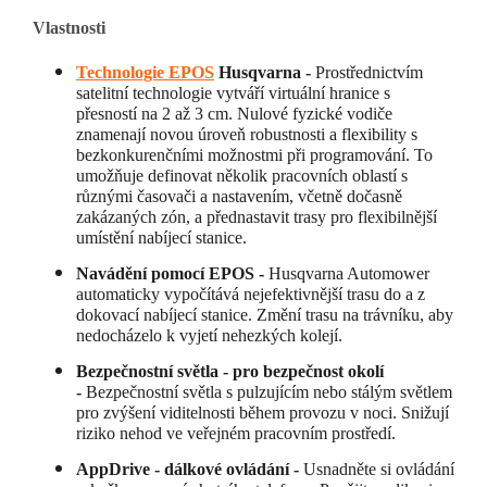
Vlastnosti
Technologie EPOS
Husqvarna -
Prostřednictvím
satelitní technologie vytváří virtuální hranice s
přesností na 2 až 3 cm. Nulové fyzické vodiče
znamenají novou úroveň robustnosti a flexibility s
bezkonkurenčními možnostmi při programování. To
umožňuje definovat několik pracovních oblastí s
různými časovači a nastavením, včetně dočasně
zakázaných zón, a přednastavit trasy pro flexibilnější
umístění nabíjecí stanice.
Navádění pomocí EPOS -
Husqvarna Automower
automaticky vypočítává nejefektivnější trasu do a z
dokovací nabíjecí stanice. Změní trasu na trávníku, aby
nedocházelo k vyjetí nehezkých kolejí.
Bezpečnostní světla - pro bezpečnost okolí
-
Bezpečnostní světla s pulzujícím nebo stálým světlem
pro zvýšení viditelnosti během provozu v noci. Snižují
riziko nehod ve veřejném pracovním prostředí.
AppDrive - dálkové ovládání -
Usnadněte si ovládání