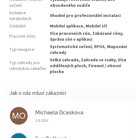
sečení
:
obvodového vodiče
Instalace
Vhodné pro profesionální instalaci
Gardentech
:
Ovládání
:
Mobilní aplikace, Mobilní síť
Více pracovních zón, Zakázané zóny,
Pracovní zóny
:
Správa zón v aplikaci
Systematické sečení, EPOS, Mapování
Typ navigace
:
zahrady
Velká zahrada, Zahrada se svahy, Více
Typ zahrady pro
oddělených ploch, Firemní / obecní
robotickou sekačku
:
plocha
Michaela Ocaskova
MO
Hodnocení obchodu je 5 z 5 hvězdiček.
1.8.2026