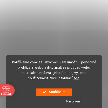
Používáme cookies, abychom Vám umožnili pohodlné
prohlížení webu a díky analýze provozu webu
neustále zlepšovali jeho funkce, výkon a
použitelnost. Více informací
zde
.
Vytvořil Shoptet
Souhlasím
Copyright 2026
Gardentech s.r.o.
. Všechna práva vyhrazena.
Zobrazit
Upravit nastavení cookies
Nastavení
červenec a srpen v sobotu ZAVŘENO