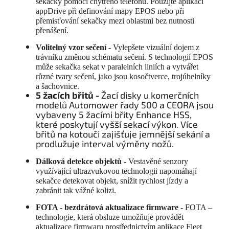
sekačky pomocí chytrého telefonu. Použijte aplikaci
appDrive při definování mapy EPOS nebo při
přemisťování sekačky mezi oblastmi bez nutnosti
přenášení.
Volitelný vzor sečení -
Vylepšete vizuální dojem z
trávníku změnou schématu sečení. S technologií EPOS
může sekačka sekat v paralelních liniích a vytvářet
různé tvary sečení, jako jsou kosočtverce, trojúhelníky
a šachovnice.
5 žacích břitů -
Žací disky u komerčních
modelů Automower řady 500 a CEORA jsou
vybaveny 5 žacími břity Enhance HSS,
které poskytují vyšší sekací výkon. Více
břitů na kotouči zajišťuje jemnější sekání a
prodlužuje interval výměny nožů.
Dálková detekce objektů -
Vestavěné senzory
využívající ultrazvukovou technologii napomáhají
sekačce detekovat objekt, snížit rychlost jízdy a
zabránit tak vážné kolizi.
FOTA - bezdrátová aktualizace firmware -
FOTA –
technologie, která obsluze umožňuje provádět
aktualizace firmwaru prostřednictvím aplikace Fleet