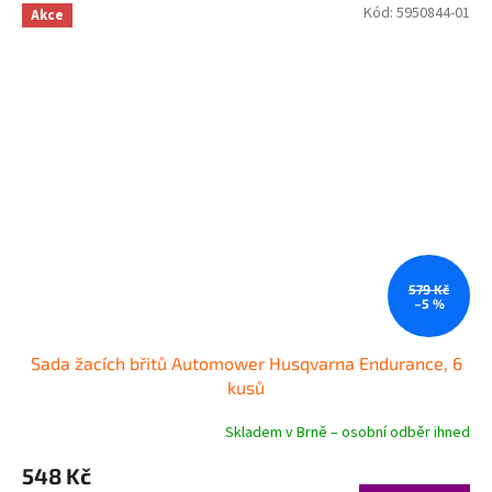
Kód:
5950844-01
Akce
579 Kč
–5 %
Sada žacích břitů Automower Husqvarna Endurance, 6
kusů
Skladem v Brně – osobní odběr ihned
548 Kč