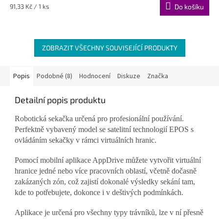
Měrná
91,33 Kč / 1 ks
Do košíku
cena:
ZOBRAZIT VŠECHNY SOUVISEJÍCÍ PRODUKTY
Popis
Podobné (8)
Hodnocení
Diskuze
Značka
Detailní popis produktu
Robotická sekačka určená pro profesionální používání.
Perfektně vybavený model se satelitní technologií EPOS s
ovládáním sekačky v rámci virtuálních hranic.
Pomocí mobilní aplikace AppDrive můžete vytvořit virtuální
hranice jedné nebo více pracovních oblastí, včetně dočasně
zakázaných zón, což zajistí dokonalé výsledky sekání tam,
kde to potřebujete, dokonce i v deštivých podmínkách.
Aplikace je určená pro všechny typy trávníků, lze v ní přesně