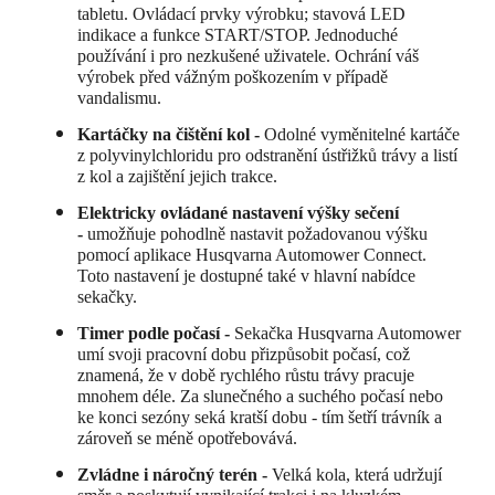
tabletu. Ovládací prvky výrobku; stavová LED
indikace a funkce START/STOP. Jednoduché
používání i pro nezkušené uživatele. Ochrání váš
výrobek před vážným poškozením v případě
vandalismu.
Kartáčky na čištění kol -
Odolné vyměnitelné kartáče
z polyvinylchloridu pro odstranění ústřižků trávy a listí
z kol a zajištění jejich trakce.
Elektricky ovládané nastavení výšky sečení
-
umožňuje pohodlně nastavit požadovanou výšku
pomocí aplikace Husqvarna Automower Connect.
Toto nastavení je dostupné také v hlavní nabídce
sekačky.
Timer podle počasí -
Sekačka Husqvarna Automower
umí svoji pracovní dobu přizpůsobit počasí, což
znamená, že v době rychlého růstu trávy pracuje
mnohem déle. Za slunečného a suchého počasí nebo
ke konci sezóny seká kratší dobu - tím šetří trávník a
zároveň se méně opotřebovává.
Zvládne i náročný terén -
Velká kola, která udržují