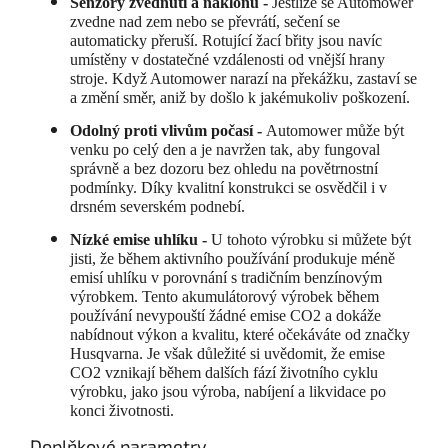
Senzory zvednutí a náklonu -
Jestliže se Automower
zvedne nad zem nebo se převrátí, sečení se
automaticky přeruší. Rotující žací břity jsou navíc
umístěny v dostatečné vzdálenosti od vnější hrany
stroje. Když Automower narazí na překážku, zastaví se
a změní směr, aniž by došlo k jakémukoliv poškození.
Odolný proti vlivům počasí -
Automower může být
venku po celý den a je navržen tak, aby fungoval
správně a bez dozoru bez ohledu na povětrnostní
podmínky. Díky kvalitní konstrukci se osvědčil i v
drsném severském podnebí.
Nízké emise uhlíku -
U tohoto výrobku si můžete být
jisti, že během aktivního používání produkuje méně
emisí uhlíku v porovnání s tradičním benzínovým
výrobkem. Tento akumulátorový výrobek během
používání nevypouští žádné emise CO2 a dokáže
nabídnout výkon a kvalitu, které očekáváte od značky
Husqvarna. Je však důležité si uvědomit, že emise
CO2 vznikají během dalších fází životního cyklu
výrobku, jako jsou výroba, nabíjení a likvidace po
konci životnosti.
Doplňkové parametry