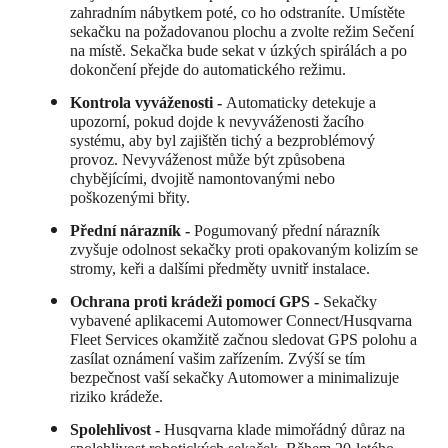
zahradním nábytkem poté, co ho odstraníte. Umístěte
sekačku na požadovanou plochu a zvolte režim Sečení
na místě. Sekačka bude sekat v úzkých spirálách a po
dokončení přejde do automatického režimu.
Kontrola vyváženosti -
Automaticky detekuje a
upozorní, pokud dojde k nevyváženosti žacího
systému, aby byl zajištěn tichý a bezproblémový
provoz. Nevyváženost může být způsobena
chybějícími, dvojitě namontovanými nebo
poškozenými břity.
Přední nárazník -
Pogumovaný přední nárazník
zvyšuje odolnost sekačky proti opakovaným kolizím se
stromy, keři a dalšími předměty uvnitř instalace.
Ochrana proti krádeži pomocí GPS -
Sekačky
vybavené aplikacemi Automower Connect/Husqvarna
Fleet Services okamžitě začnou sledovat GPS polohu a
zasílat oznámení vašim zařízením. Zvýší se tím
bezpečnost vaší sekačky Automower a minimalizuje
riziko krádeže.
Spolehlivost -
Husqvarna klade mimořádný důraz na