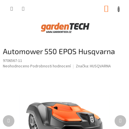
Přejít
NÁKUP
na
obsah
KOŠÍK
Automower 550 EPOS Husqvarna
9706567-11
Průměrné
Neohodnoceno
Podrobnosti hodnocení
Značka:
HUSQVARNA
hodnocení
produktu
je
0,0
z
5
hvězdiček.