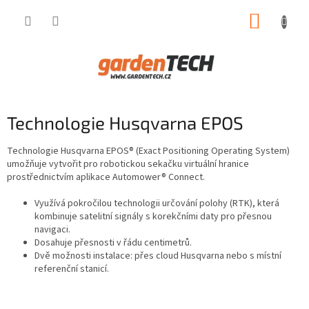
Přejít
NÁKUP
na
obsah
KOŠÍK
Technologie Husqvarna EPOS
Technologie Husqvarna EPOS® (Exact Positioning Operating System)
umožňuje vytvořit pro robotickou sekačku virtuální hranice
prostřednictvím aplikace Automower® Connect.
Využívá pokročilou technologii určování polohy (RTK), která
kombinuje satelitní signály s korekčními daty pro přesnou
navigaci.
Dosahuje přesnosti v řádu centimetrů.
Dvě možnosti instalace: přes cloud Husqvarna nebo s místní
referenční stanicí.