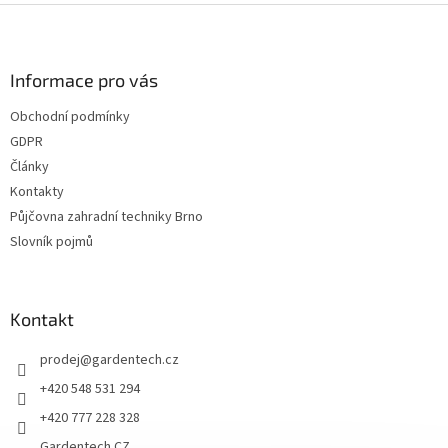
Z
á
p
a
Informace pro vás
t
Obchodní podmínky
í
GDPR
Články
Kontakty
Půjčovna zahradní techniky Brno
Slovník pojmů
Kontakt
prodej
@
gardentech.cz
+420 548 531 294
+420 777 228 328
Gardentech CZ