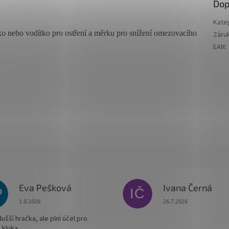
Dop
Kate
ko nebo vodítko pro ostření a měrku pro snížení omezovacího
Záru
EAN
:
Eva Pešková
Ivana Černá
P
IČ
Hodnocení obchodu je 5 z 5 hvězdiček.
Hodnocení obchodu je
1.8.2026
26.7.2026
šší hračka, ale plní účel pro
 kluka