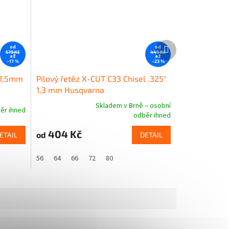
Další
od
od
produkt
579 Kč
449 Kč
až
až
–17 %
–23 %
 1,5mm
Pilový řetěz X-CUT C33 Chisel .325"
1,3 mm Husqvarna
Skladem v Brně – osobní
ěr ihned
Průměrné
odběr ihned
hodnocení
produktu
404 Kč
od
ETAIL
DETAIL
je
5,0
56
64
66
72
80
z
5
hvězdiček.