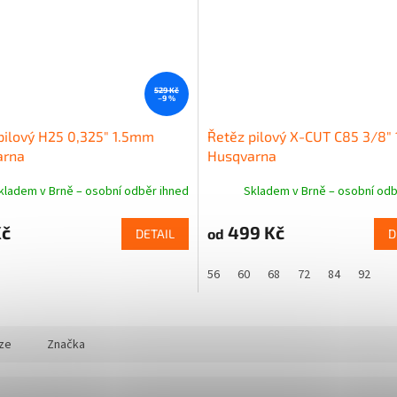
529 Kč
–9 %
pilový H25 0,325" 1.5mm
Řetěz pilový X-CUT C85 3/8"
arna
Husqvarna
kladem v Brně – osobní odběr ihned
Skladem v Brně – osobní odb
Kč
499 Kč
od
DETAIL
D
56
60
68
72
84
92
ze
Značka