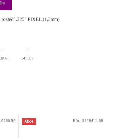
íku
 s roztečí .325" PIXEL (1,3mm)
LÍDAT
SDÍLET
16266-56
Kód:
5856411-66
Akce