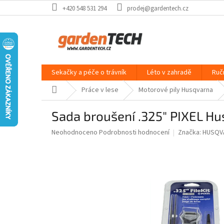
Přejít
+420 548 531 294
prodej@gardentech.cz
na
obsah
Sekačky a péče o trávník
Léto v zahradě
Ruč
Domů
Práce v lese
Motorové pily Husqvarna
Sada broušení .325" PIXEL H
Průměrné
Neohodnoceno
Podrobnosti hodnocení
Značka:
HUSQV
hodnocení
produktu
je
0,0
z
5
hvězdiček.