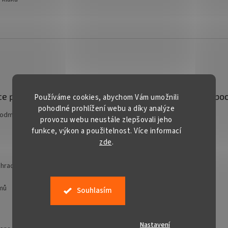
e pro vás
Kontakt
Facebo
Používáme cookies, abychom Vám umožnili
pohodlné prohlížení webu a díky analýze
podmínky
prodej
@
gardentech.cz
provozu webu neustále zlepšovali jeho
funkce, výkon a použitelnost. Více informací
+420 548 531 294
zde
.
+420 777 228 328
Gardentech CZ
hradní techniky
jmů
Souhlasím
Nastavení