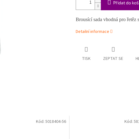
Přidat do koš
Brousící sada vhodná pro řetěz
Detailní informace
TISK
ZEPTAT SE
H
Kód:
5018404-56
Kód:
58