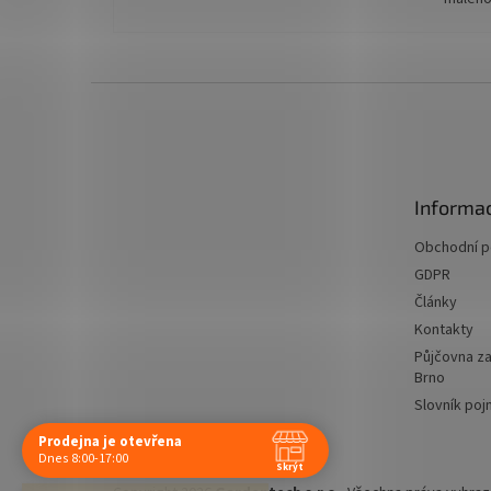
Z
á
p
a
t
Informac
í
Obchodní 
GDPR
Články
Kontakty
Půjčovna za
Brno
Slovník po
Prodejna je otevřena
Navštivte nás osobně
Dnes 8:00-17:00
Skrýt
Čas