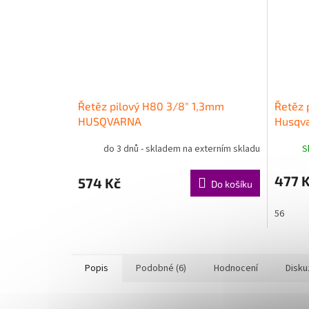
Řetěz pilový H80 3/8" 1,3mm
Řetěz 
HUSQVARNA
Husqv
do 3 dnů - skladem na externím skladu
S
477 
574 Kč
Do košíku
56
Popis
Podobné (6)
Hodnocení
Disku