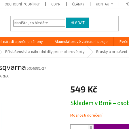
OBCHODNÍ PODMÍNKY
GDPR
ČLÁNKY
KONTAKTY
PŮ
HLEDAT
ní nářadí a péče o záhony
Akumulátorové zahradní stroje
Péče 
Příslušenství a náhradní díly pro motorové pily
Brusky a broušení
usqvarna
5056981-27
ARNA
549 Kč
Měrná
Skladem v Brně – oso
cena:
Možnosti doručení