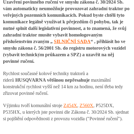
Uzavření povinného ručení ve smyslu zákona č. 30/2024 Sb.
vám automaticky neumožňuje provozovat zahradní traktor po
veřejných pozemních komunikacích. Pokud byste chtěli tyto
komunikace legálně využívat k přejezdům či pohybu, tak je
nutné splnit další legislativní povinnost, a to znamená, že svůj
zahradní traktor musíte vybavit homologovaným
příslušenstvím zvaným „
SILNIČNÍ SADA
“ , přihlásit ho ve
smyslu zákona č. 56/2001 Sb. do registru motorových vozidel
(vybavit technickým průkazem a SPZ) a uzavřít na něj
povinné
ručení.
Rychlost současné kolové techniky traktorů a
riderů
HUSQVARNA většinou nepřesahuje
maximální
konstrukční rychlost vyšší než 14 km za hodinu, není třeba tedy
zřizovat povinné ručení.
Výjimku tvoří komunální stroje
Z454X
,
Z560X
, P525DX,
P535HX, u kterých jste povinni dle Zákona č. 30/2024 Sb. sjednat
si pojištění odpovědnosti z provozu vozidla ("Povinné ručení").