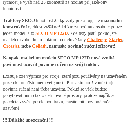
rychlost je vyšší než 25 kilometrů za hodinu při jakékoliv
hmotnosti.
Traktory SECO
hmotnost 25 kg vždy přesahují, ale
maximální
konstrukční
rychlost vyšší než 14 km za hodinu dosahuje pouze
jeden model, a to
SECO
MP 122D
. Zde tedy platí, pokud jste
majitelem zahradního traktoru modelové řady
Challenge
,
Starjet
,
Crossjet
, nebo
Goliath
,
nemusíte povinné ručení zřizovat!
Naopak, majitelům modelu SECO MP 122D nově vzniká
povinnost uzavřít povinné ručení na svůj traktor.
Existuje zde výjimka pro stroje, které jsou používány na uzavřeném
pozemku nepřístupném veřejnosti. Pro takto používané stroje
povinné ručení není třeba uzavírat. Pokud se však budete
pohybovat mimo takto definované prostory, protože například
pojedete vyvézt posekanou trávu, musíte mít povinné ručení
uzavřené.
!!! Důležité upozornění !!!