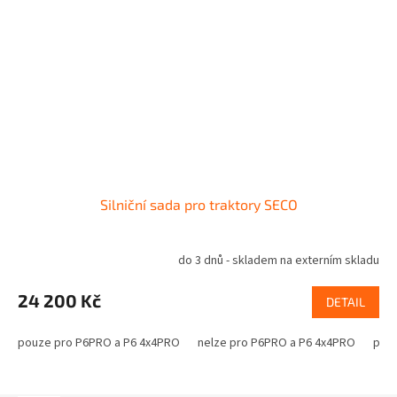
Silniční sada pro traktory SECO
do 3 dnů - skladem na externím skladu
24 200 Kč
DETAIL
pouze pro P6PRO a P6 4x4PRO
nelze pro P6PRO a P6 4x4PRO
pro 