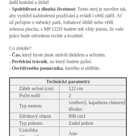
další hrabání a úklid!
-
Spolehlivost a dlouhá životnost
: Tento stroj je navržen tak,
aby vydržel každodenní používání a zvládl i větší zátěž. Ať
už pečujete o městský park, fotbalové hřiště nebo větší
zelenou plochu, s MP 122D budete mít vždy jistotu, že vaše
práce bude odvedena rychle a kvalitně.
Co získáte?
-
Čas,
který byste jinak strávili úklidem a sečením.
-
Perfektní trávník
, na který budete pyšní.
-
Osvědčeného pomocníka
, kterého si oblíbíte.
Technické parametry
Záběr sečení (cm)
122 cm
Počet nožů
2
vznětový, kapalinou chlazený
Typ motoru
tříválec
Zdvihový objem
898 cm3
Typ pohonu
Zadní pohon
Uzávěrka
Ano