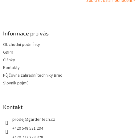
Zobrazit další hodnocení
Z
á
p
a
Informace pro vás
t
Obchodní podmínky
í
GDPR
Články
Kontakty
Půjčovna zahradní techniky Brno
Slovník pojmů
Kontakt
prodej
@
gardentech.cz
+420 548 531 294
+420 777 228 328