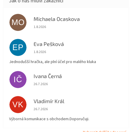
Michaela Ocaskova
MO
Hodnocení obchodu je 5 z 5 hvězdiček.
1.8.2026
Eva Pešková
EP
Hodnocení obchodu je 5 z 5 hvězdiček.
1.8.2026
Jednodušší hračka, ale plní účel pro malého kluka
Ivana Černá
IČ
Hodnocení obchodu je 5 z 5 hvězdiček.
26.7.2026
Vladimír Král
VK
Hodnocení obchodu je 5 z 5 hvězdiček.
26.7.2026
Výborná komunikace s obchodem.Doporučuji.