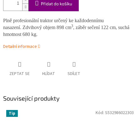
Přidat do košíku
Plně profesionální traktor určený ke každodennímu
3
nasazení. Zdvihový objem 898 cm
, záběr sečení 122 cm, suchá
hmotnost 680 kg.
Detailní informace
ZEPTAT SE
HLÍDAT
SDÍLET
Související produkty
Kód:
S532986022303
Tip