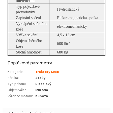
diferenciálu
Typ pojezdové
Hydrostatická
převodovky
Zapínání sečení
Elektromagnetická spojka
Vyklápění sběrného
elektromechanicky
koše
Výška sekání
4,5 - 13 cm
Objem sběrného
600 litrů
koše
Suchá hmotnost
680 kg
Doplňkové parametry
Kategorie
:
Traktory Seco
Záruka
:
2 roky
Typ pohonu
:
Dieselový
Objem válce
:
898 ccm
Výrobce motoru
:
Kubota