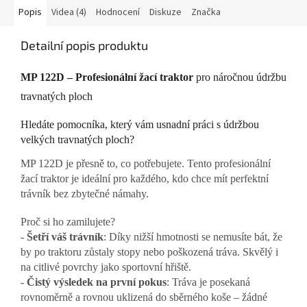
Popis
Videa (4)
Hodnocení
Diskuze
Značka
Detailní popis produktu
MP 122D – Profesionální žací traktor
pro náročnou údržbu
travnatých ploch
Hledáte pomocníka, který vám usnadní práci s údržbou
velkých travnatých ploch?
MP 122D je přesně to, co potřebujete. Tento profesionální
žací traktor je ideální pro každého, kdo chce mít perfektní
trávník bez zbytečné námahy.
Proč si ho zamilujete?
-
Šetří váš trávník
: Díky nižší hmotnosti se nemusíte bát, že
by po traktoru zůstaly stopy nebo poškozená tráva. Skvělý i
na citlivé povrchy jako sportovní hřiště.
-
Čistý výsledek na první pokus
: Tráva je posekaná
rovnoměrně a rovnou uklizená do sběrného koše – žádné